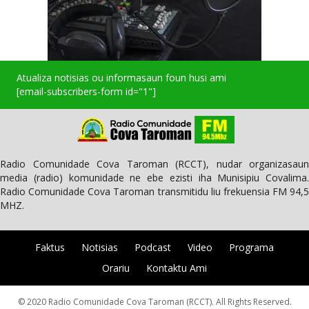
Atualiza notisias ou informasaun foun husi ami
[email-subscribers-form id="1"]
Radio Comunidade Cova Taroman (RCCT), nudar organizasaun
media (radio) komunidade ne ebe ezisti iha Munisipiu Covalima.
Radio Comunidade Cova Taroman transmitidu liu frekuensia FM 94,5
MHZ.
Faktus
Notisias
Podcast
Video
Programa
Orariu
Kontaktu Ami
© 2020 Radio Comunidade Cova Taroman (RCCT). All Rights Reserved.