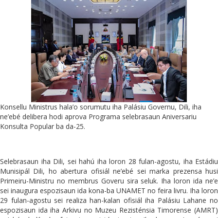
Konsellu Ministrus hala’o sorumutu iha Palásiu Governu, Dili, iha
ne’ebé delibera hodi aprova Programa selebrasaun Aniversariu
Konsulta Popular ba da-25.
Selebrasaun iha Dili, sei hahú iha loron 28 fulan-agostu, iha Estádiu
Munisipál Dili, ho abertura ofisiál ne’ebé sei marka prezensa husi
Primeiru-Ministru no membrus Goveru sira seluk. Iha loron ida ne’e
sei inaugura espozisaun ida kona-ba UNAMET no feira livru. Iha loron
29 fulan-agostu sei realiza han-kalan ofisiál iha Palásiu Lahane no
espozisaun ida iha Arkivu no Muzeu Rezisténsia Timorense (AMRT)