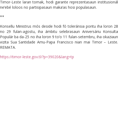
Timor-Leste laran tomak, hodi garante reprezentasaun institusionál
ne’ebé loloos no partisipasaun maka’as hosi populasaun.
**
Konsellu Ministrus mós deside hodi fó toleránsia pontu iha loron 28
no 29 fulan-agostu, iha ámbitu selebrasaun Aniversáriu Konsulta
Populár ba da-25 no iha loron 9 to’o 11 fulan-setembru, iha okaziaun
vizita Sua Santidade Amu-Papa Francisco nian mai Timor – Leste.
REMATA.
https://timor-leste.gov.tl/?p=39020&lang=tp