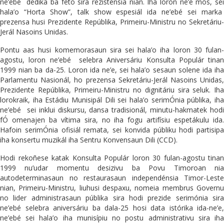
ne’ebé dedika ba feto sira rezisténsia nian. Iha loron ne’e mós, sei
hala’o “Horta Show”, talk show espesiál ida ne’ebé sei marka
prezensa husi Prezidente Repúblika, Primeiru-Ministru no Sekretáriu-
Jerál Nasoins Unidas.
Pontu aas husi komemorasaun sira sei hala’o iha loron 30 fulan-
agostu, loron ne’ebé selebra Aniversáriu Konsulta Populár tinan
1999 nian ba da-25. Loron ida ne’e, sei hala’o sesaun solene ida iha
Parlamentu Nasionál, ho prezensa Sekretáriu-Jerál Nasoins Unidas,
Prezidente Repúblika, Primeiru-Ministru no dignitáriu sira seluk. Iha
lorokraik, iha Estádiu Munisipál Dili sei hala’o serimÓnia públika, iha
ne’ebé sei inklui diskursu, dansa tradisionál, minutu-hakmatek hodi
fÓ omenajen ba vítima sira, no iha fogu artifísiu espetákulu ida.
Hafoin serimÓnia ofisiál remata, sei konvida públiku hodi partisipa
iha konsertu muzikál iha Sentru Konvensaun Dili (CCD).
Hodi rekoñese katak Konsulta Populár loron 30 fulan-agostu tinan
1999 nu’udar momentu desizivu ba Povu Timoroan nia
autodeterminasaun no restaurasaun independénsia Timor-Leste
nian, Primeiru-Ministru, liuhusi despaxu, nomeia membrus Governu
no lider administrasaun públika sira hodi prezide serimónia sira
ne’ebé selebra aniversáriu ba dala-25 hosi data istórika ida-ne’e,
ne’ebé sei hala’o iha munisípiu no postu administrativu sira iha