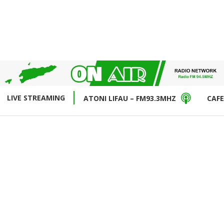
LIVE STREAMING
ATONI LIFAU – FM93.3MHZ
CAFE