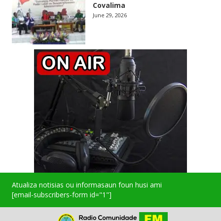
Covalima
June 29, 2026
Atualiza notisias ou informasaun foun husi ami
[email-subscribers-form id="1"]