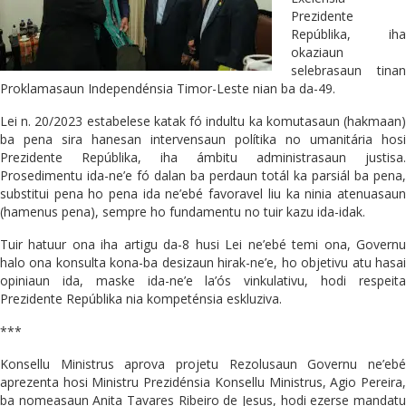
Prezidente
Repúblika, iha
okaziaun
selebrasaun tinan
Proklamasaun Independénsia Timor-Leste nian ba da-49.
Lei n. 20/2023 estabelese katak fó indultu ka komutasaun (hakmaan)
ba pena sira hanesan intervensaun polítika no umanitária hosi
Prezidente Repúblika, iha ámbitu administrasaun justisa.
Prosedimentu ida-ne’e fó dalan ba perdaun totál ka parsiál ba pena,
substitui pena ho pena ida ne’ebé favoravel liu ka ninia atenuasaun
(hamenus pena), sempre ho fundamentu no tuir kazu ida-idak.
Tuir hatuur ona iha artigu da-8 husi Lei ne’ebé temi ona, Governu
halo ona konsulta kona-ba desizaun hirak-ne’e, ho objetivu atu hasai
opiniaun ida, maske ida-ne’e la’ós vinkulativu, hodi respeita
Prezidente Repúblika nia kompeténsia eskluziva.
***
Konsellu Ministrus aprova projetu Rezolusaun Governu ne’ebé
aprezenta hosi Ministru Prezidénsia Konsellu Ministrus, Agio Pereira,
ba nomeasaun Anita Tavares Ribeiro de Jesus, hodi ezerse mandatu