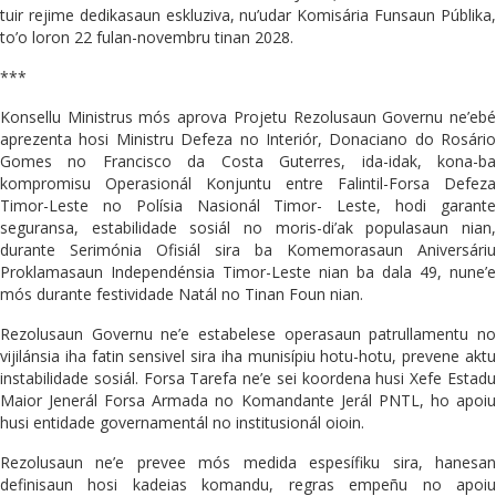
tuir rejime dedikasaun eskluziva, nu’udar Komisária Funsaun Públika,
to’o loron 22 fulan-novembru tinan 2028.
***
Konsellu Ministrus mós aprova Projetu Rezolusaun Governu ne’ebé
aprezenta hosi Ministru Defeza no Interiór, Donaciano do Rosário
Gomes no Francisco da Costa Guterres, ida-idak, kona-ba
kompromisu Operasionál Konjuntu entre Falintil-Forsa Defeza
Timor-Leste no Polísia Nasionál Timor- Leste, hodi garante
seguransa, estabilidade sosiál no moris-di’ak populasaun nian,
durante Serimónia Ofisiál sira ba Komemorasaun Aniversáriu
Proklamasaun Independénsia Timor-Leste nian ba dala 49, nune’e
mós durante festividade Natál no Tinan Foun nian.
Rezolusaun Governu ne’e estabelese operasaun patrullamentu no
vijilánsia iha fatin sensivel sira iha munisípiu hotu-hotu, prevene aktu
instabilidade sosiál. Forsa Tarefa ne’e sei koordena husi Xefe Estadu
Maior Jenerál Forsa Armada no Komandante Jerál PNTL, ho apoiu
husi entidade governamentál no institusionál oioin.
Rezolusaun ne’e prevee mós medida espesífiku sira, hanesan
definisaun hosi kadeias komandu, regras empeñu no apoiu