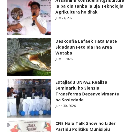
Assanami Konsidera Agrikultura
la ba oin tanba la uja Teknolojia
Agrikultura ho di’ak
July 24, 2026
Deskonfia Lafaek Tata Mate
Sidadaun Feto Ida Iha Area
Wetaba
July 1, 2026
Estajiadu UNPAZ Realiza
Seminariu ho Siensia
Transforma Dezenvolvimentu
ba Sosiedade
June 30, 2026
CNE Halo Talk Show ho Lider
Partidu Politiku Munisipiu