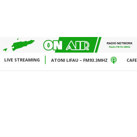
LIVE STREAMING
ATONI LIFAU – FM93.3MHZ
CAFE