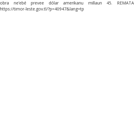
obra ne’ebé prevee dólar amerikanu millaun 45. REMATA
https://timor-leste.gov.tl/?p=40947&lang=tp