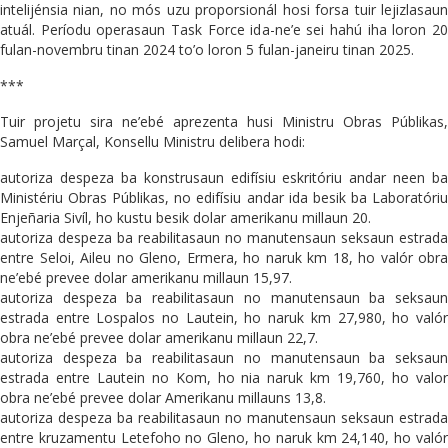
intelijénsia nian, no mós uzu proporsionál hosi forsa tuir lejizlasaun
atuál. Períodu operasaun Task Force ida-ne’e sei hahú iha loron 20
fulan-novembru tinan 2024 to’o loron 5 fulan-janeiru tinan 2025.
***
Tuir projetu sira ne’ebé aprezenta husi Ministru Obras Públikas,
Samuel Marçal, Konsellu Ministru delibera hodi:
autoriza despeza ba konstrusaun edifísiu eskritóriu andar neen ba
Ministériu Obras Públikas, no edifísiu andar ida besik ba Laboratóriu
Enjeñaria Sivíl, ho kustu besik dolar amerikanu millaun 20.
autoriza despeza ba reabilitasaun no manutensaun seksaun estrada
entre Seloi, Aileu no Gleno, Ermera, ho naruk km 18, ho valór obra
ne’ebé prevee dolar amerikanu millaun 15,97.
autoriza despeza ba reabilitasaun no manutensaun ba seksaun
estrada entre Lospalos no Lautein, ho naruk km 27,980, ho valór
obra ne’ebé prevee dolar amerikanu millaun 22,7.
autoriza despeza ba reabilitasaun no manutensaun ba seksaun
estrada entre Lautein no Kom, ho nia naruk km 19,760, ho valor
obra ne’ebé prevee dolar Amerikanu millauns 13,8.
autoriza despeza ba reabilitasaun no manutensaun seksaun estrada
entre kruzamentu Letefoho no Gleno, ho naruk km 24,140, ho valór