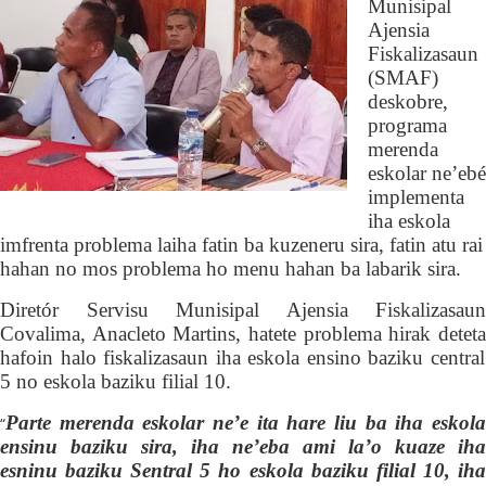
Munisipal
Ajensia
Fiskalizasaun
(
S
M
A
F)
deskobre,
p
rograma
merenda
eskolar ne’ebé
implementa
iha eskola
imfrenta
problema
laiha fatin ba kuzeneru sira, fatin atu rai
hahan no mos problema ho menu hahan ba labarik sira.
Diretór
Servisu
Munisipal Ajensia Fiskalizasaun
Covalima, Anacleto Martins, hatete
problema hirak detet
hafoin halo fiskalizasaun
iha
eskola ensino baziku central
5 no eskola baziku filial 10.
Parte merenda eskolar ne’e ita hare liu ba iha eskola
“
ensin
u
baziku sira, iha ne’eba ami la’o kuaze iha
esnin
u
baziku
S
entral 5 ho eskola baziku filial 10, ih