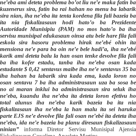
ne’eba ami deteta problema bo’ot liu ne’e maka fatin ba
kuzenerus sira, fatin ba rai hahan no menu ba labarik
sira nian, iha ne’eba ita tenta kordena fila fali bazeia ba
ita nia fiskalizasaun hodi hato’o ba Prezidente
Autoridade Munisipiu (PAM) no mos hato’o ba iha
servisu munisipal edukasaun oinsa atu bele hare fila fali
eskola sira hasoru problema hirak ne’ebé ohin ita
mensiona ne’e para ba oin ne’e bele hadi’a, iha ne’ebé
karik ami deteta balu la han osan tenke devolve fila fali
ba iha kofer estadu, tanba iha ne’eba osan kada
estudante $ 0,42 sentavus maibe iha ne’e sentavus 35 ba
iha hahan ba labarik sira kada ema, kada loron no
osan sentavu 7 ba iha administrasaun uza ba sosa be
no ai maran inklui ba administrasaun sira seluk iha
ne’eba, kuand
u
iha ne’eba ita deteta loron efetivu ho
total alunus iha ne’eba karik bazeia ba ita nia
fiskalizasaun iha ne’eba la han malu ita sei haruka
parte EJS ne’e devo
l
ve fila fali osan ne’ebé ita deteta ih
ne’eba, ida ne’e bazeia ba planu diresaun fiskalizasaun
ninian”
informa Diretor
Servisu Munisipal
Ajensi
Fiskalizasaun Covalima, Anacleto Martins.