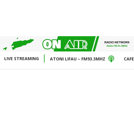
LIVE STREAMING
ATONI LIFAU – FM93.3MHZ
CAFE