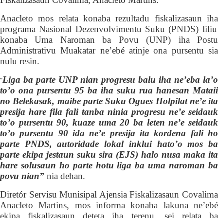
Anacleto mos relata konaba rezultadu fiskalizasaun iha
programa Nasional Dezenvolvimentu Suku (PNDS) liliu
konaba U
ma Naroman ba Povu (UNP) iha
Post
Administrativu Muakatar ne’ebé
atinje ona pursentu
si
nulu resin
.
Liga ba parte UNP nian progresu balu iha ne’eba la’o
“
to’o ona pursentu 95 ba iha suku rua hanesan Mataii
no Belekasak, maibe parte Suku Ogues Holpilat ne’e ita
presija hare fila fali tanba ninia progresu ne’e seidauk
to’o pursentu 90, kuaze uma 20 ba leten ne’e seidauk
to’o pursentu 90 ida ne’e presija ita kordena fali ho
parte PNDS, autoridade lokal inklui hato’o mos ba
parte ekipa jestaun suku sira (EJS) halo nusa maka ita
hare solusaun ho parte hotu liga ba uma naroman ba
povu nian”
nia dehan.
Diretór
Servisu
Munisipal Ajensia Fiskalizasaun Covalim
Anacleto Martins,
mos informa
konaba lakuna
ne’eb
ekipa fiskalizasaun
deteta iha terenu, sei relata b