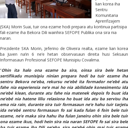
lian korea iha
Sentru
Komunitaria
Aprenfizajem
(SKA) Morin Suai, tuir ona ezame hodi prepara atu kontinua partisipa
fali ezame iha Bekora Dili wainhira SEFOPE Publika ona sira nia
naran.
Prezidente SKA Morin, Jeferino de Oliveira realta, ezame lian korea
ba Juven na’in 6 ne’e hetan observasaun direita husi Seksaun
Informasaun Profesional SEFOPE Munisipiu Covalima.
“
Ohin ita halo ona ezame ba sira, oinsa sira bele hetan
sertifikadu munisipiu ninian prepara hodi ba tuir ezame iha
sentru Bekora ne’eba, rekursu ne’ebé ita formador ne’ebé atu
fahe nia esperiensia ne’e mai ho nia abilidade konesimentu ida
ne’ebé klean, durante atu fahe nia matenek depois fo buat ida
ne’ebé nia hatene liliu relasiona ho buat ida atu ba servisu iha
ema nia rain, durante sira tuir formasaun ne’e hahu tuir tarjetu
ida ne’ebé sentru formasaun fo sai kada fulan 6 foin bele tuir
ezame, ne’e maka sira hahu iha fulan Janeiru ohin sira bele tuir
ona ezame ikus, hodi hein sira nia naran SEFOPE fo sai sira bele
ba tuir ezame iha Dili ne’eba, sira ne’ebé ohin mai tuir ezame