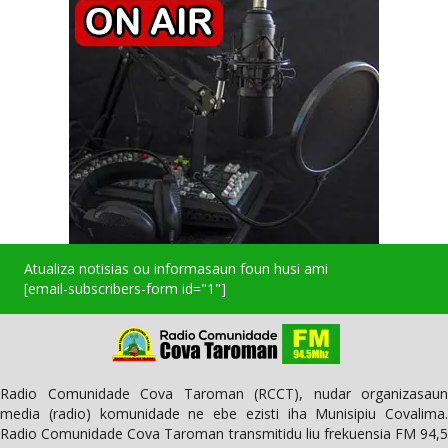
Atualiza notisias ou informasaun foun husi ami
[email-subscribers-form id="1"]
Radio Comunidade Cova Taroman (RCCT), nudar organizasaun
media (radio) komunidade ne ebe ezisti iha Munisipiu Covalima.
Radio Comunidade Cova Taroman transmitidu liu frekuensia FM 94,5