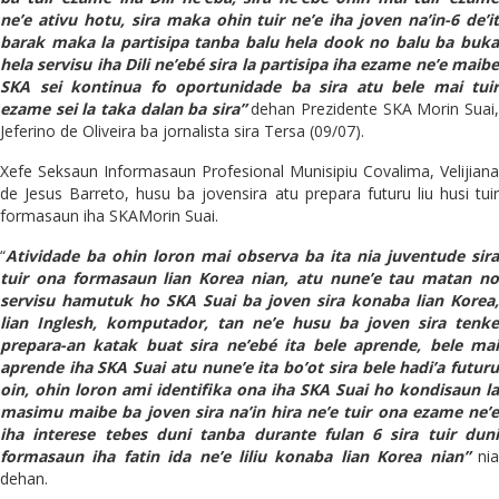
ne’e ativu hotu, sira maka ohin tuir ne’e iha joven na’in-6 de’it
barak maka la partisipa tanba balu hela dook no balu ba buka
hela servisu iha Dili ne’ebé sira la partisipa iha ezame ne’e maibe
SKA sei kontinua fo oportunidade ba sira atu bele mai tuir
ezame sei la taka dalan ba sira”
dehan Prezidente SKA Morin Suai
Jeferino de Oliveira ba jornalista sira Tersa (09/07).
Xefe Seksaun Informasaun Profesional Munisipiu Covalima, Velijiana
de Jesus Barreto, husu ba jovensira atu prepara futuru liu husi tuir
formasaun iha SKAMorin Suai.
“
Atividade ba ohin loron mai observa ba ita nia juventude sira
tuir ona formasaun lian Korea nian, atu nune’e tau matan no
servisu hamutuk ho SKA Suai ba joven sira konaba lian Korea,
lian Inglesh, komputador, tan ne’e husu ba joven sira tenke
prepara-an katak buat sira ne’ebé ita bele aprende, bele mai
a
p
rende iha SKA Suai atu nune’e ita bo’ot sira bele hadi’a futuru
oin, ohin loron ami identifika ona iha SKA Suai ho kondisaun la
masimu maibe ba joven sira na’in hira ne’e tuir ona ezame ne’e
iha interese tebes duni
t
anba durante fulan 6 sira tuir dun
formasaun iha fatin ida ne’e liliu konaba lian Korea nian”
nia
dehan.