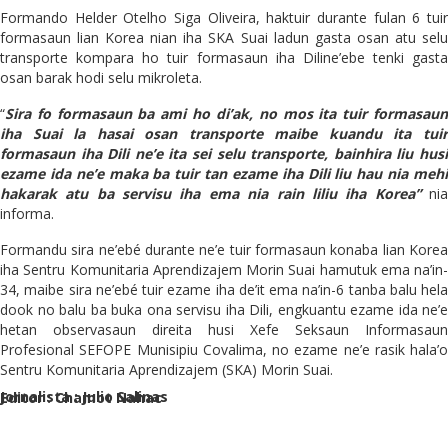
Formando Helder Otelho Siga Oliveira, haktuir durante fulan 6 tuir
formasaun lian Korea nian iha SKA Suai ladun gasta osan atu selu
transporte kompara ho tuir formasaun iha Diline’ebe tenki gasta
osan barak hodi selu mikroleta.
“
Sira fo formasaun ba ami ho di’ak, no mos ita tuir formasaun
iha Suai la
h
asai osan transporte maibe kuandu ita tui
formasaun iha Dili ne’e ita sei selu transporte, bainhira liu husi
ezame ida ne’e maka ba tuir tan ezame iha Dili liu hau nia mehi
hakarak atu ba servisu iha ema nia rain liliu iha Korea”
ni
informa.
Formandu sira ne’ebé durante ne’e tuir formasaun konaba lian Korea
iha Sentru Komunitaria Aprendizajem Morin Suai hamutuk ema na’in-
34, maibe sira ne’ebé tuir ezame iha de’it ema na’in-6 tanba balu hela
dook no balu ba buka ona servisu iha Dili, engkuantu ezame ida ne’e
hetan observasaun direita husi Xefe Seksaun Informasaun
Profesional SEFOPE Munisipiu Covalima, no ezame ne’e rasik hala’o
Sentru Komunitaria Aprendizajem (SKA) Morin Suai.
Jornalista : Julio Salinas
Editor : Chamot Nahac