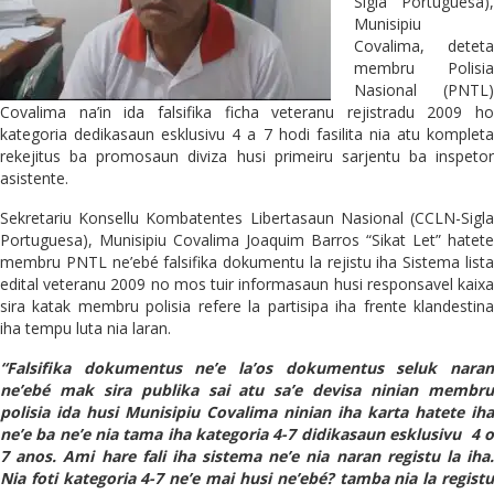
Sigla Portuguesa),
Munisipiu
Covalima, deteta
membru Polisia
Nasional (PNTL)
Covalima na’in ida falsifika ficha veteranu rejistradu 2009 ho
kategoria dedikasaun esklusivu 4 a 7 hodi fasilita nia atu kompleta
rekejitus ba promosaun diviza husi primeiru sarjentu ba inspetor
asistente.
Sekretariu Konsellu Kombatentes Libertasaun Nasional (CCLN-Sigla
Portuguesa), Munisipiu Covalima Joaquim Barros “Sikat Let” hatete
membru PNTL ne’ebé falsifika dokumentu la rejistu iha Sistema lista
edital veteranu 2009 no mos tuir informasaun husi responsavel kaixa
sira katak membru polisia refere la partisipa iha frente klandestina
iha tempu luta nia laran.
“Falsifika dokumentus ne’e la’os dokumentus seluk naran
ne’ebé mak sira publika sai atu sa’e devisa ninian membru
polisia ida husi Munisipiu Covalima ninian iha karta hatete iha
ne’e ba ne’e nia tama iha kategoria 4-7 didikasaun esklusivu 4 o
7 anos. Ami hare fali iha sistema ne’e nia naran registu la iha.
Nia foti kategoria 4-7 ne’e mai husi ne’ebé? tamba nia la registu