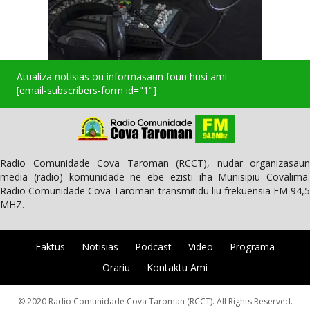
Atualiza notisias ou informasaun foun husi ami
[email-subscribers-form id="1"]
Radio Comunidade Cova Taroman (RCCT), nudar organizasaun
media (radio) komunidade ne ebe ezisti iha Munisipiu Covalima.
Radio Comunidade Cova Taroman transmitidu liu frekuensia FM 94,5
MHZ.
Faktus
Notisias
Podcast
Video
Programa
Orariu
Kontaktu Ami
© 2020 Radio Comunidade Cova Taroman (RCCT). All Rights Reserved.