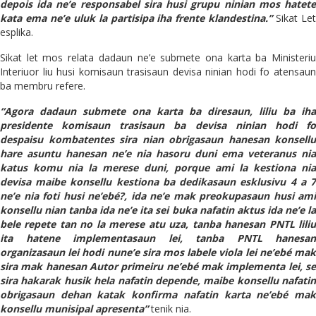
depois ida ne’e responsabel sira husi grupu ninian mos hatete
kata ema ne’e uluk la partisipa iha frente klandestina.”
Sikat Le
esplika.
Sikat let mos relata dadaun ne’e submete ona karta ba Ministeriu
Interiuor liu husi komisaun trasisaun devisa ninian hodi fo atensaun
ba membru refere.
“Agora dadaun submete ona karta ba diresaun, liliu ba iha
presidente komisaun trasisaun ba devisa ninian hodi fo
despaisu kombatentes sira nian obrigasaun hanesan konsellu
hare asuntu hanesan ne’e nia hasoru duni ema veteranus nia
katus komu nia la merese duni, porque ami la kestiona nia
devisa maibe konsellu kestiona ba dedikasaun esklusivu 4 a 7
ne’e nia foti husi ne’ebé?, ida ne’e mak preokupasaun husi ami
konsellu nian tanba ida ne’e ita sei buka nafatin aktus ida ne’e la
bele repete tan no la merese atu uza, tanba hanesan PNTL liliu
ita hatene implementasaun lei, tanba PNTL hanesan
organizasaun lei hodi nune’e sira mos labele viola lei ne’ebé mak
sira mak hanesan Autor primeiru ne’ebé mak implementa lei, se
sira hakarak husik hela nafatin depende, maibe konsellu nafatin
obrigasaun dehan katak konfirma nafatin karta ne’ebé mak
konsellu munisipal apresenta”
tenik nia.