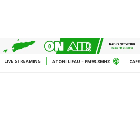
LIVE STREAMING
ATONI LIFAU – FM93.3MHZ
CAFE