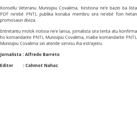
Konsellu Veteranu Munisipiu Covalima, Kestiona ne’e bazei ba lista
PDF ne’ebé PNTL publika konaba membru sira ne’ebé foin hetan
promosaun diviza.
Entretantu molok notisia ne’e lansa, jornalista sira tenta atu konfirma
ho komandante PNTL Munisipiu Covalima, maibe komandante PNTL
Munisipiu Covalima sei atende servisu iha estrajeiru.
Jornalista : Alfredo Barreto
Editor : Cahmot Nahac