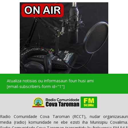
Atualiza notisias ou informasaun foun husi ami
[email-subscribers-form id="1"]
Radio Comunidade Cova Taroman (RCCT), nudar organizasaun
media (radio) komunidade ne ebe ezisti iha Munisipiu Covalima.
Radio Comunidade Cova Taroman transmitidu liu frekuensia FM 94,5