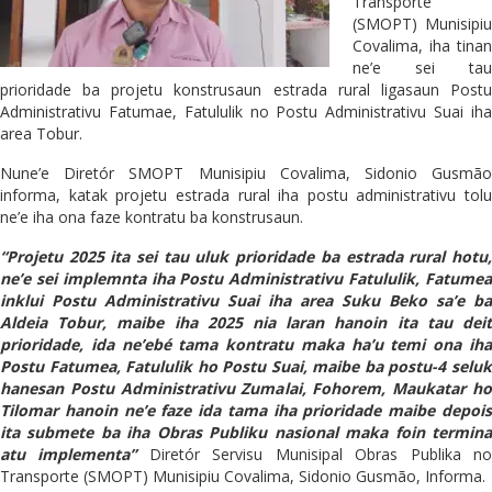
Transporte
(SMOPT) Munisipiu
Covalima, iha tinan
ne’e sei tau
prioridade ba projetu konstrusaun estrada rural ligasaun Postu
Administrativu Fatumae, Fatululik no Postu Administrativu Suai iha
area Tobur.
Nune’e Diretór SMOPT Munisipiu Covalima, Sidonio Gusmão
informa, katak projetu estrada rural iha postu administrativu tolu
ne’e iha ona faze kontratu ba konstrusaun.
“Projetu 2025 ita sei tau uluk prioridade ba estrada rural hotu,
ne’e sei implemnta iha Postu Administrativu Fatululik, Fatumea
inklui Postu Administrativu Suai iha area Suku Beko sa’e ba
Aldeia Tobur, maibe iha 2025 nia laran hanoin ita tau deit
prioridade, ida ne’ebé tama kontratu maka ha’u temi ona iha
Postu Fatumea, Fatululik ho Postu Suai, maibe ba postu-4 seluk
hanesan Postu Administrativu Zumalai, Fohorem, Maukatar ho
Tilomar hanoin ne’e faze ida tama iha prioridade maibe depois
ita submete ba iha Obras Publiku nasional maka foin termina
atu implementa”
Diretór Servisu Munisipal Obras Publika n
Transporte (SMOPT) Munisipiu Covalima, Sidonio Gusmão, Informa.