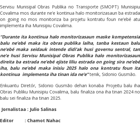
Servisu Munisipal Obras Publika no Transporte (SMOPT) Munisipiu
Covalima mos durante ne’e kontinua halo monitorizasaun ba estrada
on going no mos monitoriza ba projetu kontratu foun ne’ebé atu
implementa iha Munisipiu Covalima.
“Durante ita kontinua halo monitorizasaun maske kompetensia
balu ne’ebé maka ita obras publika laiha, tanba kestaun balu
ne’ebé maka seidauk intende didi’ak husi governu sentral, tan
ne’e husi Servisu Munisipal Obras Publika halo monitorizasaun
direita ba estrada ne’ebé ejiste liliu estrada on going sira ne’ebé
iha, balu ne’ebé maka inisiu 2025 halo ona kontratu foun ita
kontinua implementa iha tinan ida ne’e”
tenik, Sidonio Gusmão.
Enkuantu Diretór, Sidonio Gusmão dehan konaba Projeitu balu iha
Obras Publiku Munisipiu Covalima, balu finaliza ona iha tinan 2024 no
balu sei finaliza iha tinan 2025.
Jornalistaa : Julio Salinas
Editor : Chamot Nahac