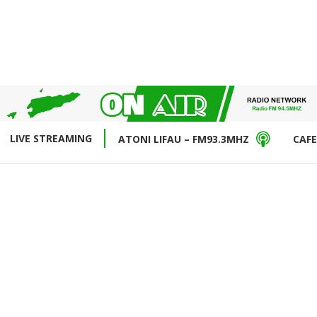
LIVE STREAMING
ATONI LIFAU – FM93.3MHZ
CAFE