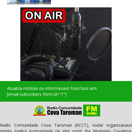
Atualiza notisias ou informasaun foun husi ami
[email-subscribers-form id="1"]
Radio Comunidade Cova Taroman (RCCT), nudar organizasaun
media (radio) komunidade ne ebe ezisti iha Munisipiu Covalima.