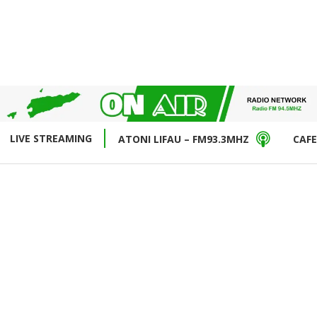
LIVE STREAMING
ATONI LIFAU – FM93.3MHZ
CAFE