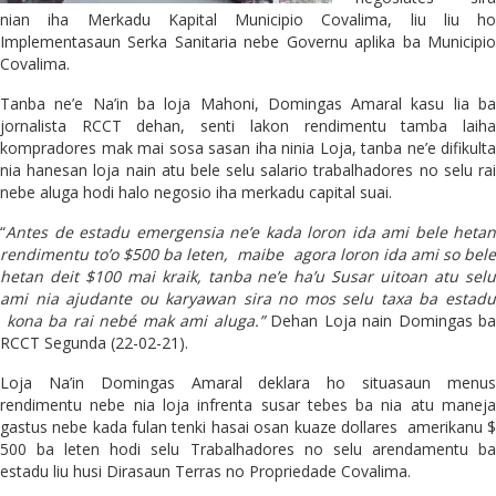
nian iha Merkadu Kapital Municipio Covalima, liu liu ho
Implementasaun Serka Sanitaria nebe Governu aplika ba Municipio
Covalima.
Tanba ne’e Na’in ba loja Mahoni, Domingas Amaral kasu lia ba
jornalista RCCT dehan, senti lakon rendimentu tamba laiha
kompradores mak mai sosa sasan iha ninia Loja, tanba ne’e difikulta
nia hanesan loja nain atu bele selu salario trabalhadores no selu rai
nebe aluga hodi halo negosio iha merkadu capital suai.
“
Antes
de estadu emergensia ne’e kada loron ida ami bele hetan
rendimentu to’o $500 ba leten, maibe agora loron ida ami so bele
hetan deit $100 mai kraik, tanba ne’e ha’u Susar uitoan atu selu
ami nia ajudante ou karyawan sira no mos selu taxa ba estadu
kona ba rai nebé mak ami aluga.”
Dehan Loja nain Domingas ba
RCCT Segunda (22-02-21).
Loja Na’in Domingas Amaral deklara ho situasaun menus
rendimentu nebe nia loja infrenta susar tebes ba nia atu maneja
gastus nebe kada fulan tenki hasai osan kuaze dollares amerikanu $
500 ba leten hodi selu Trabalhadores no selu arendamentu ba
estadu liu husi Dirasaun Terras no Propriedade Covalima.