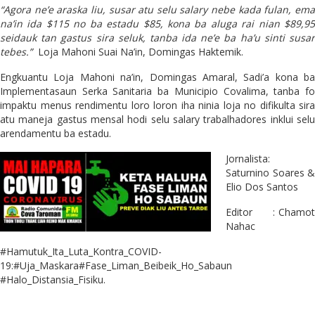
“Agora ne’e araska liu, susar atu selu salary nebe kada fulan, ema
na’in ida $115 no ba estadu $85, kona ba aluga rai nian $89,95
seidauk tan gastus sira seluk, tanba ida ne’e ba ha’u sinti susar
tebes.”
Loja Mahoni Suai Na’in, Domingas Haktemik.
Engkuantu Loja Mahoni na’in, Domingas Amaral, Sadi’a kona ba
Implementasaun Serka Sanitaria ba Municipio Covalima, tanba fo
impaktu menus rendimentu loro loron iha ninia loja no difikulta sira
atu maneja gastus mensal hodi selu salary trabalhadores inklui selu
arendamentu ba estadu.
Jornalista:
Saturnino Soares &
Elio Dos Santos
Editor : Chamot
Nahac
#Hamutuk_Ita_Luta_Kontra_COVID-
19:#Uja_Maskara#Fase_Liman_Beibeik_Ho_Sabaun
#Halo_Distansia_Fisiku.