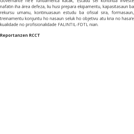
Governante ne’e fundamenta katak, Estadu sei kontinua investe
nafatin iha área defeza, liu husi prepara ekipamentu, kapasitasaun ba
rekursu umanu, kontinuasaun estudu ba ofisial sira, formasaun,
treinamentu konjuntu ho nasaun seluk ho objetivu atu kria no hasa’e
kualidade no profisionalidade FALINTIL-FDTL nian.
Reportanzen RCCT