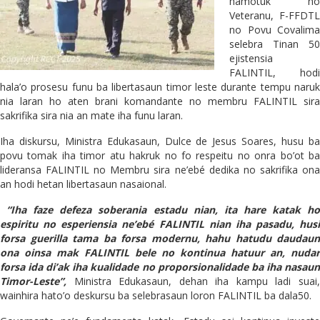
hamotuk ho
Veteranu, F-FFDTL
no Povu Covalima
selebra Tinan 50
ejistensia
FALINTIL, hodi
hala’o prosesu funu ba libertasaun timor leste durante tempu naruk
nia laran ho aten brani komandante no membru FALINTIL sira
sakrifika sira nia an mate iha funu laran.
Iha diskursu, Ministra Edukasaun, Dulce de Jesus Soares, husu ba
povu tomak iha timor atu hakruk no fo respeitu no onra bo’ot ba
lideransa FALINTIL no Membru sira ne’ebé dedika no sakrifika ona
an hodi hetan libertasaun nasaional.
“Iha faze defeza soberania estadu nian, ita hare katak ho
espiritu no esperiensia ne’ebé FALINTIL nian iha pasadu, husi
forsa guerilla tama ba forsa modernu, hahu hatudu daudaun
ona oinsa mak FALINTIL bele no kontinua hatuur an, nudar
forsa ida di’ak iha kualidade no proporsionalidade ba iha nasaun
Timor-Leste”,
Ministra Edukasaun, dehan iha kampu ladi suai,
wainhira hato’o deskursu ba selebrasaun loron FALINTIL ba dala50.