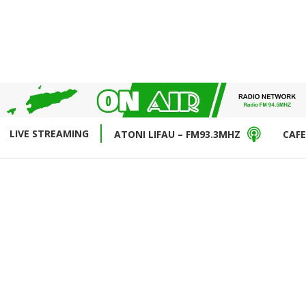
LIVE STREAMING
ATONI LIFAU – FM93.3MHZ
CAFE