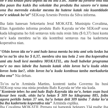
ne’
e
iha kedan para depois ita ba iha EBC Salele ita fornese ona nia
iha paun iha kukis iha sokolate iha produtu iha sasoro ne’e tama
ona iha merenda eskolar mesmu ita hatene katak nia kuantidade
ne’e seidauk bo’ot”
SEKoop Arsenio Pereira da Silva informa.
Iha fatin hanesan Sekretariu Jeral MOKATIL Munisipiu Covalima,
Elias Agustinho informa produtu Bafo Kayrala ne’ebe SEKooP sosa
kada kilograma ho foli sentavus tolu nulu resin hitu ($ 0,37) husi kustu
ne’e kada membru na’in ida kontribui sentavus rua ba kaderneta
koperativa nian.
“
Ohin loron ida ne’e ami halo lansa mentu ba tetu ami selu kedas ba
to’
os
na’in sira ho
$
0,
3
7, menbru sira tau hela 2 sen iha koperativ
ami atu hodi kesi me
m
bru MOKATIL, atu hodi habelar programa
ne’e no mos labele iha hanoin katak ohin loron ha’u kuda ohin
loron hotu lae?, ohin loron ha’u kuda kontinua tanba merkaduria
iha ona”
Nia dehan.
To’os na’in Arminda Martins, kontenti tanba Governu liu husi
SEKoop sosa ona ninia produtu Bafo Kayrala ne’ebe nia kuda.
“
Kontente tebes ho ami halo
B
afo
K
a
y
rala ida ne’e, hetan osan hus
kosar ben rasik. ohin ha’u hetan
$
309 ho kilograma 885, foli
agora perkilo hetan 37 sen, ha’u hetan deit 309 tanba 7 dolar ko’a
ba iha kaderneta koperativa nia”
Arminda esplika.
Iha Covalima MOKATIL Prepara rai hamotuk hektares 334 maibe iha