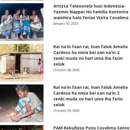
Artista Telenovela husi Indonezia-
Yasmin Napper Ho Familia Kontente
wainhira halo Ferias Vizita Covalima
January 10, 2025
Rai na’in faan rai, Inan faluk Amelia
Cardoso ho ninia bei oan na’in 2
tenki muda no hari uma iha fatin
seluk
October 28, 2020
Rai na’in faan rai, Inan faluk Amelia
Cardoso ho ninia bei oan na’in 2
tenki muda no hari uma iha fatin
seluk
October 29, 2020
PAM Rekuñese Povu Covalima Sente