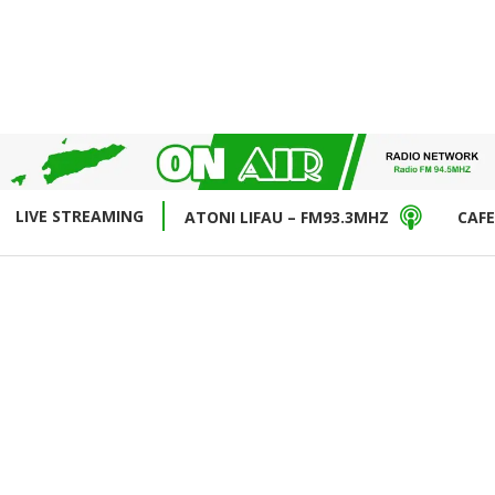
LIVE STREAMING
ATONI LIFAU – FM93.3MHZ
CAFE