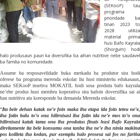
(SEKooP) tau
programa
prioridade ba
tinan 2023 to
2028 utiliza
material prima
husi Bafo Kayrala
(Shorgum) hodi
halo produsaun paun ka diversifika ba aihan nutritive nebe saudavel
ba familia no komunidade.
Assume ba resposavelidade buka merkadu ba produtor sira hodi
oferese ba programa merenda eskolar liu husi ministeriu edukasaun,
maka SEKooP insetiva MOKATIL hodi sosa produtu bafo kayrala
ne’ebe produs husi membru koperativa sira hafoin doversifika sai ai
han nutritivu atu koresponde ba demanda Merenda eskolar.
“
I
ta bele dehan katak ne’e foin maka iha etapa ida foin teteu ne’e,
iha fatin balu to’o ona hilirnisasi iha fatin ida ne’e mos to’o ona
hilirnisasi katak tama ona iha produtus
f
inais husi
B
afo
K
a
y
ral
direitamente ita bele konsumu ona tanba iha ne’e iha ninia makina
pos koi
l
leta iha kedan, pur ezemplu halo prosesa sai fos no fari
ñ
a