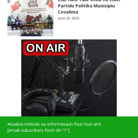
Partidu Politiku Munisipiu
Covalima
June 29, 2026
Atualiza notisias ou informasaun foun husi ami
[email-subscribers-form id="1"]