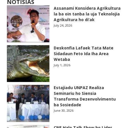
NOTISIAS
Assanami Konsidera Agrikultura
la ba oin tanba la uja Teknolojia
Agrikultura ho di’ak
July 24, 2026
Deskonfia Lafaek Tata Mate
Sidadaun Feto Ida Iha Area
Wetaba
July 1, 2026
Estajiadu UNPAZ Realiza
Seminariu ho Siensia
Transforma Dezenvolvimentu
ba Sosiedade
June 30, 2026
CNE Halo Talk Show ho Lider