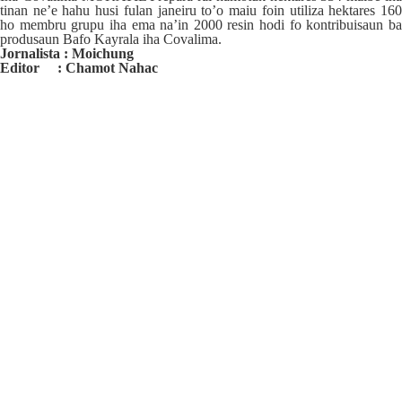
tinan ne’e hahu husi fulan janeiru to’o maiu foin utiliza hektares 160
ho membru grupu iha ema na’in 2000 resin hodi fo kontribuisaun ba
produsaun Bafo Kayrala iha Covalima.
Jornalista : Moichung
Editor : Chamot Nahac