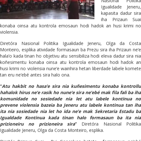
Nasional Politika
Igualidade Jeneru,
kapasita dadur sira
iha Prizaun Suai
konaba oinsa atu kontrola emosaun hodi hadok an husi krimi no
violensia.
Diretóra Nasional Politika Igualidade Jeneru, Olga da Costa
Monteiro, esplika atividade formasaun ba Prezu sira iha Prizaun ne’e
hala’o kada tinan ho objetivu atu sensibiliza hodi eleva dadur sira nia
koñesimentu konaba oinsa atu kontrola emosaun hodi hadok an
husi krimi no violensia nune’e wainhira hetan liberdade labele komete
tan eru ne’ebé antes sira halo ona.
“
Atu hakbit no hasa’e sira nia kuñesimentu konaba kontrollu
hahalok hirus ne’e rasik ho nune’e sira ne’ebé mak fila fali ba iha
komunidade no sosiedade nia let atu labele kontinua no
prevene violensia bazeia ba Jeneru atu labele kontinua tan iha
ita nia sosiedade nia let ho ida ne’e mak Sekretaria Estadu ba
Igualdade Kontinua kada tinan halo formasaun ba ita nia
prizioneiru no prizioneira sira
”
Diretóra Nasional Politika
Igualidade Jeneru, Olga da Costa Monteiro, esplika.