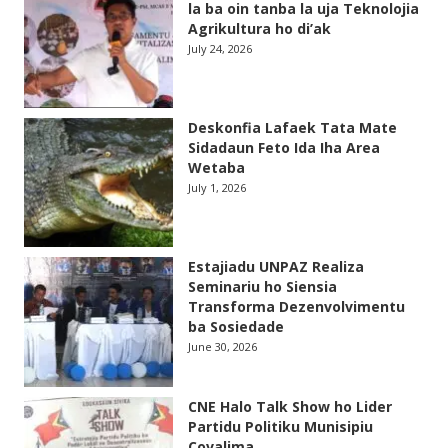
la ba oin tanba la uja Teknolojia
Agrikultura ho di’ak
July 24, 2026
Deskonfia Lafaek Tata Mate
Sidadaun Feto Ida Iha Area
Wetaba
July 1, 2026
Estajiadu UNPAZ Realiza
Seminariu ho Siensia
Transforma Dezenvolvimentu
ba Sosiedade
June 30, 2026
CNE Halo Talk Show ho Lider
Partidu Politiku Munisipiu
Covalima