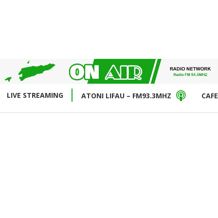
LIVE STREAMING
ATONI LIFAU – FM93.3MHZ
CAFE