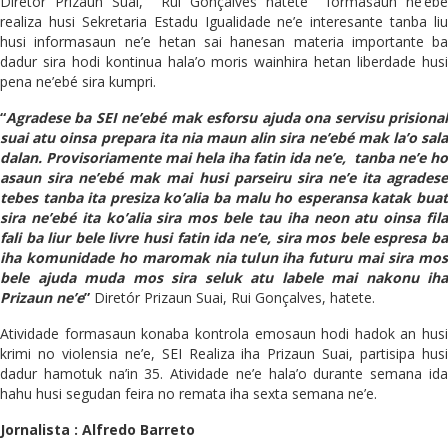
Diretór Prizaun Suai, Rui Gonçalves hatete formasaun ne’ebé
realiza husi Sekretaria Estadu Igualidade ne’e interesante tanba liu
husi informasaun ne’e hetan sai hanesan materia importante ba
dadur sira hodi kontinua hala’o moris wainhira hetan liberdade husi
pena ne’ebé sira kumpri.
“
Agradese ba SEI ne’ebé mak esforsu ajuda ona servisu prisional
suai atu oinsa prepara ita nia maun alin sira ne’ebé mak la’o sala
dalan. Provisoriamente mai hela iha fatin ida ne’e, tanba ne’e ho
asaun sira ne’ebé mak mai husi parseiru sira ne’e ita agradese
tebes tanba ita presiza ko’alia ba malu ho esperansa katak buat
sira ne’ebé ita ko’alia sira mos bele tau iha neon atu oinsa fila
fali ba liur bele livre husi fatin ida ne’e, sira mos bele espresa ba
iha komunidade ho maromak nia tulun iha futuru mai sira mos
bele ajuda muda mos sira seluk atu labele mai nakonu iha
Prizaun ne’e
”
Diretór Prizaun Suai, Rui Gonçalves, hatete.
Atividade formasaun konaba kontrola emosaun hodi hadok an husi
krimi no violensia ne’e, SEI Realiza iha Prizaun Suai, partisipa husi
dadur hamotuk na’in 35. Atividade ne’e hala’o durante semana ida
hahu husi segudan feira no remata iha sexta semana ne’e.
Jornalista : Alfredo Barreto