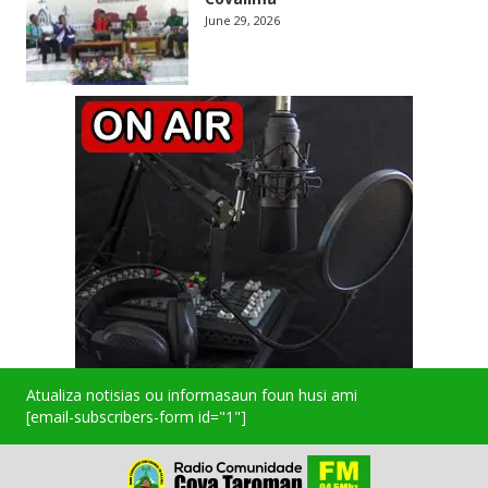
June 29, 2026
Atualiza notisias ou informasaun foun husi ami
[email-subscribers-form id="1"]