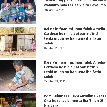
Yasmin Napper Ho Familia Kontente
wainhira halo Ferias Vizita Covalima
January 10, 2025
Rai na’in faan rai, Inan faluk Amelia
Cardoso ho ninia bei oan na’in 2
tenki muda no hari uma iha fatin
seluk
October 28, 2020
Rai na’in faan rai, Inan faluk Amelia
Cardoso ho ninia bei oan na’in 2
tenki muda no hari uma iha fatin
seluk
October 29, 2020
PAM Rekuñese Povu Covalima Sente
Ona Dezenvolvimentu Iha Tinan 23
Nia Laran