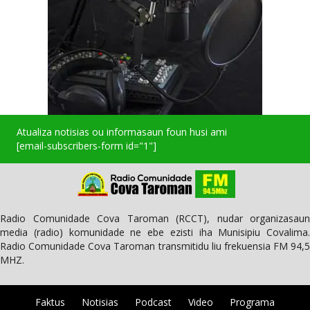
Atualiza notisias ou informasaun foun husi ami
[email-subscribers-form id="1"]
Radio Comunidade Cova Taroman (RCCT), nudar organizasaun
media (radio) komunidade ne ebe ezisti iha Munisipiu Covalima.
Radio Comunidade Cova Taroman transmitidu liu frekuensia FM 94,5
MHZ.
Faktus
Notisias
Podcast
Video
Programa