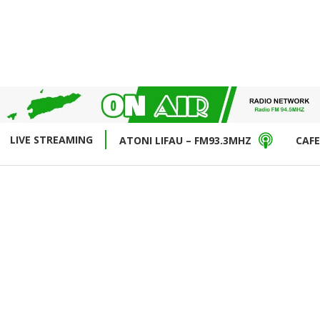
LIVE STREAMING
ATONI LIFAU – FM93.3MHZ
CAFE