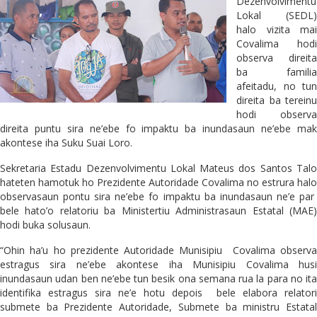
Dezenvolvimentu
Lokal (SEDL)
halo vizita mai
Covalima hodi
observa direita
ba familia
afeitadu, no tun
direita ba tereinu
hodi observa
direita puntu sira ne’ebe fo impaktu ba inundasaun ne’ebe mak
akontese iha Suku Suai Loro.
Sekretaria Estadu Dezenvolvimentu Lokal Mateus dos Santos Talo
hateten hamotuk ho Prezidente Autoridade Covalima no estrura halo
observasaun pontu sira ne’ebe fo impaktu ba inundasaun ne’e par
bele hato’o relatoriu ba Ministertiu Administrasaun Estatal (MAE)
hodi buka solusaun.
“Ohin ha’u ho prezidente Autoridade Munisipiu Covalima observa
estragus sira ne’ebe akontese iha Munisipiu Covalima husi
inundasaun udan ben ne’ebe tun besik ona semana rua la para no ita
identifika estragus sira ne’e hotu depois bele elabora relatori
submete ba Prezidente Autoridade, Submete ba ministru Estatal