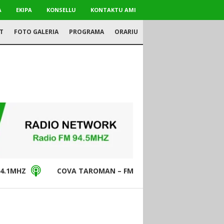
A
EKIPA
KONSELLU
KONTAKTU AMI
T
FOTO GALERIA
PROGRAMA
ORARIU
4.1MHZ
COVA TAROMAN – FM94.5MHZ
DON BO