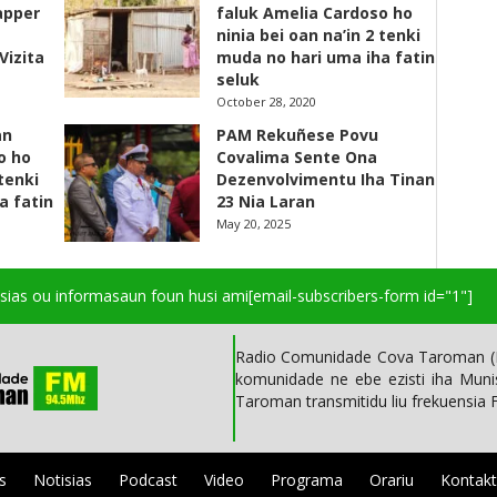
apper
faluk Amelia Cardoso ho
ninia bei oan na’in 2 tenki
Vizita
muda no hari uma iha fatin
seluk
October 28, 2020
an
PAM Rekuñese Povu
o ho
Covalima Sente Ona
 tenki
Dezenvolvimentu Iha Tinan
a fatin
23 Nia Laran
May 20, 2025
isias ou informasaun foun husi ami
[email-subscribers-form id="1"]
Radio Comunidade Cova Taroman (R
komunidade ne ebe ezisti iha Mun
Taroman transmitidu liu frekuensia
s
Notisias
Podcast
Video
Programa
Orariu
Kontak