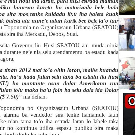
e’e mai hotu iha laran, para husi estrada mamuk
bliku hanesan kareta ho motorizada bele halo
ba sira mos tenke kuidadu lixu iha baleta kuak
ik baleta atu nune’e udan karik bee bele la’o tuir
adu Toponomia no Organizasaun Urbana (SEATOU)
sta sira iha Merkadu, Debos, Suai.
seita Governu liu Husi SEATOU atu muda ninia
a durante ne’e nia selu arendamentu ba estadu kada
 agora.
a tinan 2012 mai to’o ohin loron, maibe kuandu
a, ha’u kada fulan selu taxa ba estadu liu husi
NU) ho montante osan dolar Amerikanu rua
 fulan tolu maka ha’u foin ba selu dala ida Dolar
($ 7.50)”
nia dehan.
 Toponomia no Organizasaun Urbana (SEATOU)
in alarma ba vendedor sira tenke hamamuk fatin
ke nian tama to’o iha estrada laran lo labele taka
uir no kontinua utiliza espasu publiku sira maka
a hodi dudu ka sobu hotu.