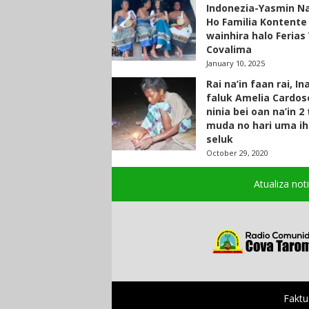
Indonezia-Yasmin N
Ho Familia Kontente
wainhira halo Ferias 
Covalima
January 10, 2025
Rai na’in faan rai, In
faluk Amelia Cardos
ninia bei oan na’in 2
muda no hari uma ih
seluk
October 29, 2020
Atualiza not
Faktu