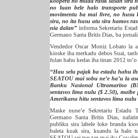
koopera no muda rasik sasan sira n
no luan bele halo transporte pu
movimentu ba mai livre, no husu 
sira, no ita husu atu sira hamos ras
nia dalan”
informa Sekretariu Est
Germano Santa Britis Dias, ba jornali
Vendedor Oscar Moniz Lobato la a
kioske iha merkadu debos Suai, tanb
fulan hahu kedas iha tinan 2012 to’o
“Hau selu pajak ba estadu hahu ih
SEATOU mai sobu ne’e ha’u la aseit
Banku Nasional Ultramarino (B
sentavos lima nulu ($ 2.50), maibe
Amerikanu hitu sentavos lima nulu 
Maske nune’e Sekretariu Estadu
Germano Santa Britis Dias, nafat
publiku sira labele loke branda kios
baleta kuak sira, kuandu la halo t
SEATOU sei tun tan mai iha Covalim