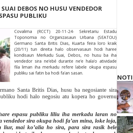
 SUAI DEBOS NO HUSU VENDEDOR
ESPASU PUBLIKU
Covalima (RCCT) 20-11-24- Sekretariu Estadu
Toponomia no Organizasaun Urbana (SEATOU)
Germano Santa Britis Dias, Kuarta feira loro kraik
(20/11) tun direita halo observasaun hodi haree
kondisaun Merkadu Suai, Debos, no husu ba iha
vendedor sira ne’ebé durante ne’e hala’o atividade
fila liman iha merkadu refere labele okupa espasu
publiku sai fatin ba hodi fa’an sasan.
NOTI
ano Santa Britis Dias, husu ba negosiante sira
publiku hodi halo negosiu atu kopera ho governu
hare espasu publiku liliu iha merkadu laran no
nia vendedor sira okupa hodi fa’an mina, loke loja,
liur, mai ko’alia ho sira, para sira rasik bele