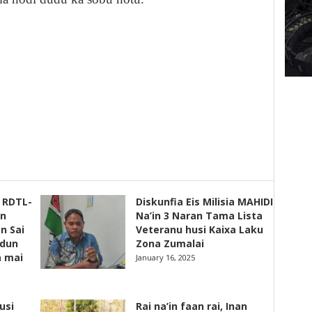
s RDTL-
Diskunfia Eis Milisia MAHIDI
un
Na’in 3 Naran Tama Lista
n Sai
Veteranu husi Kaixa Laku
adun
Zona Zumalai
a mai
January 16, 2025
usi
Rai na’in faan rai, Inan