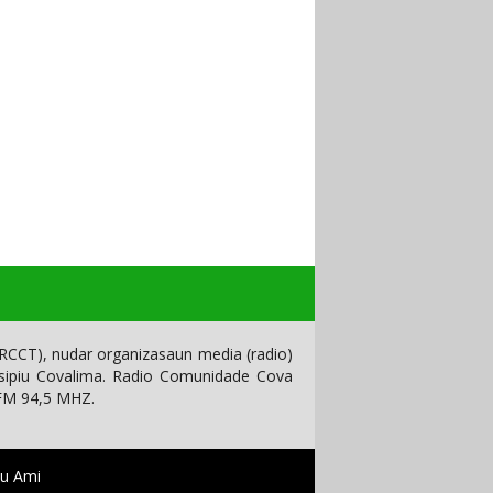
CCT), nudar organizasaun media (radio)
isipiu Covalima. Radio Comunidade Cova
 FM 94,5 MHZ.
tu Ami