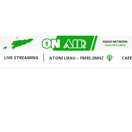
LIVE STREAMING
ATONI LIFAU – FM93.3MHZ
CAFE