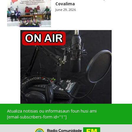
Covalima
June 29, 2026
Atualiza notisias ou informasaun foun husi ami
[email-subscribers-form id="1"]