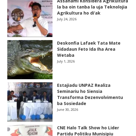
Assanami Konsidera Agrikultura
la ba oin tanba la uja Teknolojia
Agrikultura ho di’ak
July 24, 2026
Deskonfia Lafaek Tata Mate
Sidadaun Feto Ida Iha Area
Wetaba
July 1, 2026
Estajiadu UNPAZ Realiza
Seminariu ho Siensia
Transforma Dezenvolvimentu
ba Sosiedade
June 30, 2026
CNE Halo Talk Show ho Lider
Partidu Politiku Munisipiu