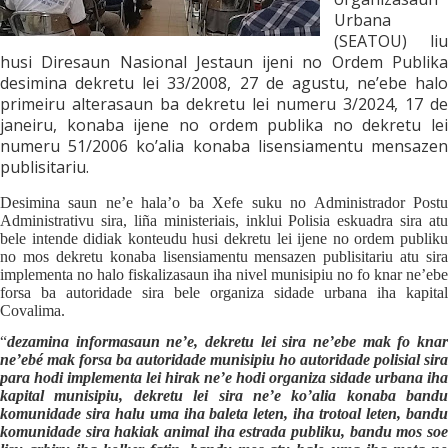
Urbana
(SEATOU) liu
husi Diresaun Nasional Jestaun ijeni no Ordem Publika
desimina dekretu lei 33/2008, 27 de agustu, ne’ebe halo
primeiru alterasaun ba dekretu lei numeru 3/2024, 17 de
janeiru, konaba ijene no ordem publika no dekretu lei
numeru 51/2006 ko’alia konaba lisensiamentu mensazen
publisitariu.
Desimina saun ne’e hala’o ba Xefe suku no Administrador Postu
Administrativu sira, liña ministeriais, inklui Polisia eskuadra sira atu
bele intende didiak konteudu husi dekretu lei ijene no ordem publiku
no mos dekretu konaba lisensiamentu mensazen publisitariu atu sira
implementa no halo fiskalizasaun iha nivel munisipiu no fo knar ne’ebe
forsa ba autoridade sira bele organiza sidade urbana iha kapital
Covalima.
“
dezamina informasaun ne’e, dekretu lei sira ne’ebe mak fo knar
ne’ebé mak forsa ba autoridade munisipiu ho autoridade polisial sira
para hodi implementa lei hirak ne’e hodi organiza sidade urbana iha
kapital munisipiu, dekretu lei sira ne’e ko’alia konaba bandu
komunidade sira halu uma iha baleta leten, iha trotoal leten, bandu
komunidade sira hakiak animal iha estrada publiku, bandu mos soe