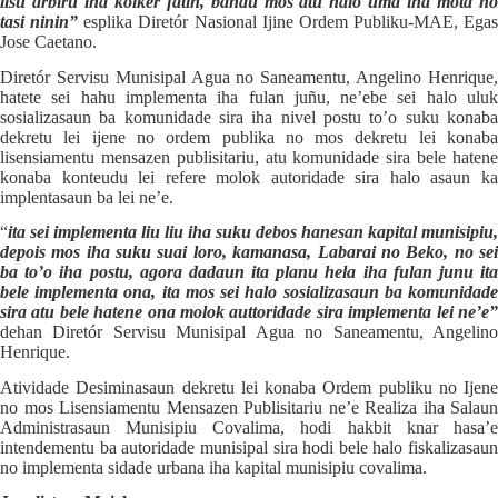
lisu arbiru iha kolker fatin, bandu mos atu halo uma iha mota no
tasi ninin”
esplika Diretór Nasional Ijine Ordem Publiku-MAE, Egas
Jose Caetano.
Diretór Servisu Munisipal Agua no Saneamentu, Angelino Henrique,
hatete sei hahu implementa iha fulan juñu, ne’ebe sei halo uluk
sosializasaun ba komunidade sira iha nivel postu to’o suku konaba
dekretu lei ijene no ordem publika no mos dekretu lei konaba
lisensiamentu mensazen publisitariu, atu komunidade sira bele hatene
konaba konteudu lei refere molok autoridade sira halo asaun ka
implentasaun ba lei ne’e.
“
ita sei implementa liu liu iha suku debos hanesan kapital munisipiu,
depois mos iha suku suai loro, kamanasa, Labarai no Beko, no sei
ba to’o iha postu, agora dadaun ita planu hela iha fulan junu ita
bele implementa ona, ita mos sei halo sosializasaun ba komunidade
sira atu bele hatene ona molok auttoridade sira implementa lei ne’e”
dehan Diretór Servisu Munisipal Agua no Saneamentu, Angelino
Henrique.
Atividade Desiminasaun dekretu lei konaba Ordem publiku no Ijene
no mos Lisensiamentu Mensazen Publisitariu ne’e Realiza iha Salaun
Administrasaun Munisipiu Covalima, hodi hakbit knar hasa’e
intendementu ba autoridade munisipal sira hodi bele halo fiskalizasaun
no implementa sidade urbana iha kapital munisipiu covalima.