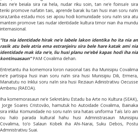
tais ne’e beiala sira rai hela, nudar riku soin, tan ne’e foinsa’e sira
tenki promove nafatin tais, aprende barak liu tan husi inan soru na’in
sira,tanba estadu mos sei apoiu hodi komunidade soru na’in sira atu
mantein promove tais nudar identidade kultura timor nian iha mundu
internasional.
“Ita nia identidade hirak ne’e labele lakon identika ho ita nia an
rasik atu bele atria ema estranjeiru sira bele hare katak ami nia
identidade mak ida ne’e, liu husi planu ne’ebé kapas hodi iha nia
kontinuasaun”
PAM Covalima dehan.
Entretantu iha komemora loron nasional tais iha Munisipiu Covalima
ne’e partisipa husi inan soru na’in sira husi Munisipiu Dili, Ermera,
Manatutu no Inklui soru na’in sira husi Reziaun Adinistrativu Oecusse
Ambenu (RAEOA).
Iha komemorasaun ne’e Sekretáriu Estadu ba Arte no Kultura (SEAK),
Jorge Soares Cristovão, hamutuk ho Autoidade Covalima, Bainaka
sira inklui Komunidade no soru na’in sira hatais uniforma Taís la’o ain
ou halo parada kultural hahu husi Admnistrasaun Munisipiu
Covalima, to’o Salaun Kobek iha Ahi-Narai, Suku Debos, Postu
Admnistrativu Suai.