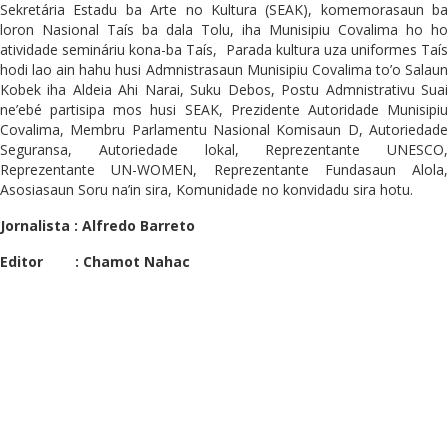
Sekretária Estadu ba Arte no Kultura (SEAK), komemorasaun ba
loron Nasional Taís ba dala Tolu, iha Munisipiu Covalima ho ho
atividade semináriu kona-ba Taís, Parada kultura uza uniformes Taís
hodi lao ain hahu husi Admnistrasaun Munisipiu Covalima to’o Salaun
Kobek iha Aldeia Ahi Narai, Suku Debos, Postu Admnistrativu Suai
ne’ebé partisipa mos husi SEAK, Prezidente Autoridade Munisipiu
Covalima, Membru Parlamentu Nasional Komisaun D, Autoriedade
Seguransa, Autoriedade lokal, Reprezentante UNESCO,
Reprezentante UN-WOMEN, Reprezentante Fundasaun Alola,
Asosiasaun Soru na’in sira, Komunidade no konvidadu sira hotu.
Jornalista : Alfredo Barreto
Editor : Chamot Nahac