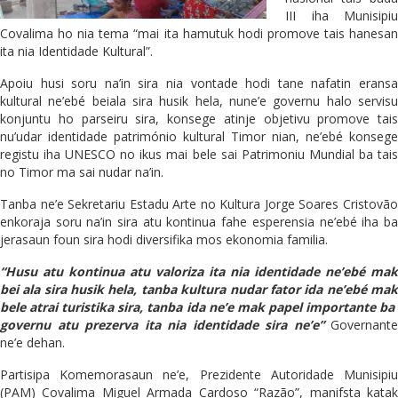
III iha Munisipiu
Covalima ho nia tema “mai ita hamutuk hodi promove tais hanesan
ita nia Identidade Kultural”.
Apoiu husi soru na’in sira nia vontade hodi tane nafatin eransa
kultural ne’ebé beiala sira husik hela, nune’e governu halo servisu
konjuntu ho parseiru sira, konsege atinje objetivu promove tais
nu’udar identidade património kultural Timor nian, ne’ebé konsege
registu iha UNESCO no ikus mai bele sai Patrimoniu Mundial ba tais
no Timor ma sai nudar na’in.
Tanba ne’e Sekretariu Estadu Arte no Kultura Jorge Soares Cristovão
enkoraja soru na’in sira atu kontinua fahe esperensia ne’ebé iha ba
jerasaun foun sira hodi diversifika mos ekonomia familia.
“Husu atu kontinua atu valoriza ita nia identidade ne’ebé mak
bei ala sira husik hela, tanba kultura nudar fator ida ne’ebé mak
bele atrai turistika sira, tanba ida ne’e mak papel importante ba
governu atu prezerva ita nia identidade sira ne’e”
Governante
ne’e dehan.
Partisipa Komemorasaun ne’e, Prezidente Autoridade Munisipiu
(PAM) Covalima Miguel Armada Cardoso “Razão”, manifsta katak