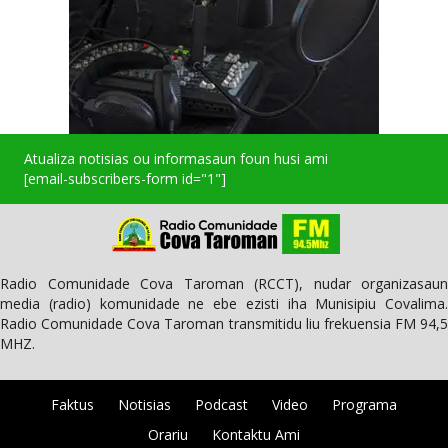
Atualiza notisias ou informasaun foun husi ami
[email-subscribers-form id="1"]
Radio Comunidade Cova Taroman (RCCT), nudar organizasaun
media (radio) komunidade ne ebe ezisti iha Munisipiu Covalima.
Radio Comunidade Cova Taroman transmitidu liu frekuensia FM 94,5
MHZ.
Faktus
Notisias
Podcast
Video
Programa
Orariu
Kontaktu Ami