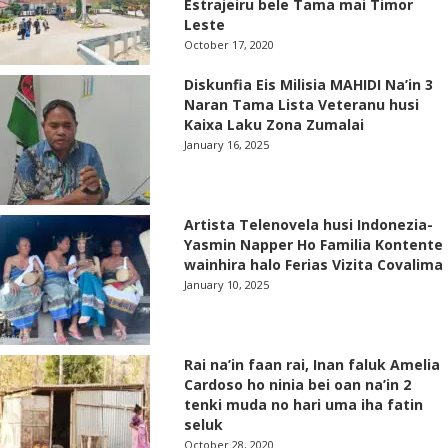
Estrajeiru bele Tama mai Timor
Leste
October 17, 2020
Diskunfia Eis Milisia MAHIDI Na’in 3
Naran Tama Lista Veteranu husi
Kaixa Laku Zona Zumalai
January 16, 2025
Artista Telenovela husi Indonezia-
Yasmin Napper Ho Familia Kontente
wainhira halo Ferias Vizita Covalima
January 10, 2025
Rai na’in faan rai, Inan faluk Amelia
Cardoso ho ninia bei oan na’in 2
tenki muda no hari uma iha fatin
seluk
October 28, 2020