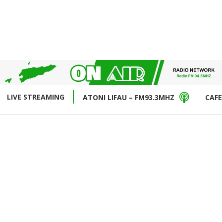
LIVE STREAMING
ATONI LIFAU – FM93.3MHZ
CAFE