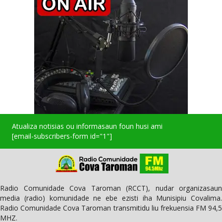
Atualiza notisias ou informasaun foun husi ami
[email-subscribers-form id="1"]
Radio Comunidade Cova Taroman (RCCT), nudar organizasaun
media (radio) komunidade ne ebe ezisti iha Munisipiu Covalima.
Radio Comunidade Cova Taroman transmitidu liu frekuensia FM 94,5
MHZ.