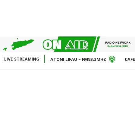
LIVE STREAMING
ATONI LIFAU – FM93.3MHZ
CAFE