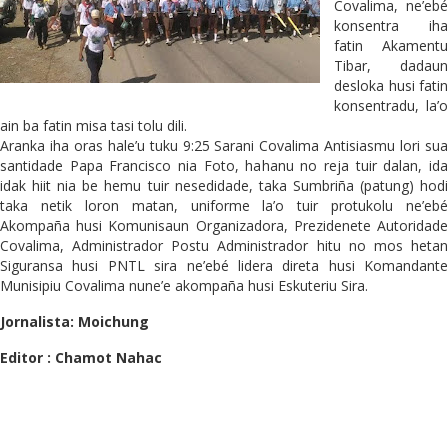
Covalima, ne’ebé
konsentra iha
fatin Akamentu
Tibar, dadaun
desloka husi fatin
konsentradu, la’o
ain ba fatin misa tasi tolu dili.
Aranka iha oras hale’u tuku 9:25 Sarani Covalima Antisiasmu lori sua
santidade Papa Francisco nia Foto, hahanu no reja tuir dalan, ida
idak hiit nia be hemu tuir nesedidade, taka Sumbriña (patung) hodi
taka netik loron matan, uniforme la’o tuir protukolu ne’ebé
Akompaña husi Komunisaun Organizadora, Prezidenete Autoridade
Covalima, Administrador Postu Administrador hitu no mos hetan
Siguransa husi PNTL sira ne’ebé lidera direta husi Komandante
Munisipiu Covalima nune’e akompaña husi Eskuteriu Sira.
Jornalista: Moichung
Editor : Chamot Nahac