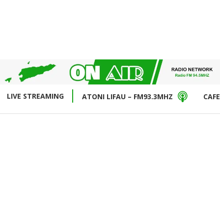
LIVE STREAMING
ATONI LIFAU – FM93.3MHZ
CAFE