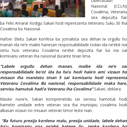
Libertasaun
Nasional (CCLN)
Covalima, Veteranu
sira depozita fiar
ba Felis Amaral Kodigu Sakari hodi reperezenta Veteranu Suku 30 Iha
Covalima ba Nasional.
Hafoin Eleitu Sakari konfesa ba jornalista sira dehan la orgullu ho
manan ida ne’e maibe hanesan responsabilidade todan ida ne’ebé nia
simu husi veteranu Covalima ne’ebé depozita fiar ba nia sai
komisariu veteran iha nasional durante tinan lima.
“Labele orgullu dehan manan, maibe ida ne’e sai
responsabilidade bo’ot ida ba ha’u hodi hala’o ami vizaun ho
misaun iha mandatu tinan 5 sai komisariu hodi reprezenta
Veteranu Covalima Ba nasional, responsabilidade maka hare,
servisu hamutuk hadi’a Veteranu iha Covalima”
Sakari, deklara.
Maske nune’e, Sakari komprimetidu sei servisu hamotuk hodi
hametin unidade entre veteran sira iha munisipiu covalima hodi
alkasan vizaun no misaun veteran timor leste nian.
“Ba futuru presija kordena malu, presija unidade, labele dehan
ha’u komisariu ona ne’ebé hatene liu, tenke kordena ho