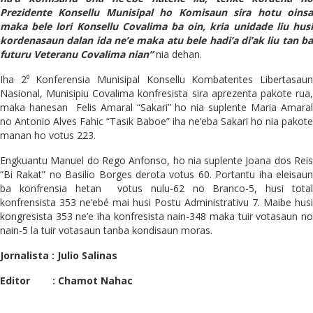
Prezidente Konsellu Munisipal ho Komisaun sira hotu oinsa
maka bele lori Konsellu Covalima ba oin, kria unidade liu husi
kordenasaun dalan ida ne’e maka atu bele hadi’a di’ak liu tan ba
futuru Veteranu Covalima nian”
nia dehan.
Iha 2⁰ Konferensia Munisipal Konsellu Kombatentes Libertasaun
Nasional, Munisipiu Covalima konfresista sira aprezenta pakote rua,
maka hanesan Felis Amaral “Sakari” ho nia suplente Maria Amaral
no Antonio Alves Fahic “Tasik Baboe” iha ne’eba Sakari ho nia pakote
manan ho votus 223.
Engkuantu Manuel do Rego Anfonso, ho nia suplente Joana dos Reis
“Bi Rakat” no Basilio Borges derota votus 60. Portantu iha eleisaun
ba konfrensia hetan votus nulu-62 no Branco-5, husi total
konfrensista 353 ne’ebé mai husi Postu Administrativu 7. Maibe husi
kongresista 353 ne’e iha konfresista nain-348 maka tuir votasaun no
nain-5 la tuir votasaun tanba kondisaun moras.
Jornalista : Julio Salinas
Editor : Chamot Nahac