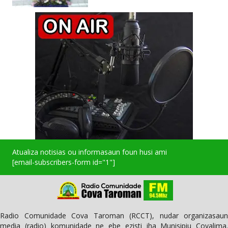
Atualiza notisias ou informasaun foun husi ami
[email-subscribers-form id="1"]
Radio Comunidade Cova Taroman (RCCT), nudar organizasaun
media (radio) komunidade ne ebe ezisti iha Munisipiu Covalima.