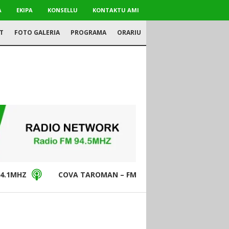
A
EKIPA
KONSELLU
KONTAKTU AMI
T
FOTO GALERIA
PROGRAMA
ORARIU
4.1MHZ
COVA TAROMAN – FM94.5MHZ
DON BO