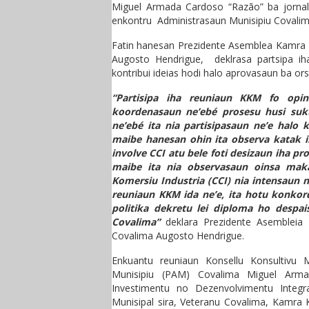
Miguel Armada Cardoso “Razão” ba jornali
enkontru Administrasaun Munisipiu Covalim
Fatin hanesan Prezidente Asemblea Kamra K
Augosto Hendrigue, deklrasa partsipa ih
kontribui ideias hodi halo aprovasaun ba or
“Partisipa iha reuniaun KKM fo opi
koordenasaun ne’ebé prosesu husi suk
ne’ebé ita nia partisipasaun ne’e halo k
maibe hanesan ohin ita observa katak ih
involve CCI atu bele foti desizaun iha pro
maibe ita nia observasaun oinsa mak
Komersiu Industria (CCI) nia intensaun 
reuniaun KKM ida ne’e, ita hotu konkor
politika dekretu lei diploma ho despa
Covalima”
deklara Prezidente Asembleia K
Covalima Augosto Hendrigue.
Enkuantu reuniaun Konsellu Konsultivu M
Munisipiu (PAM) Covalima Miguel Arma
Investimentu no Dezenvolvimentu Integr
Munisipal sira, Veteranu Covalima, Kamra K