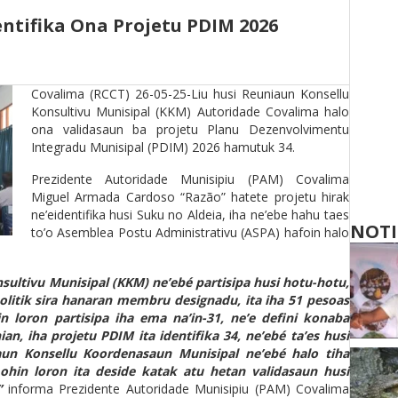
ntifika Ona Projetu PDIM 2026
Covalima (RCCT) 26-05-25-Liu husi Reuniaun Konsellu
Konsultivu Munisipal (KKM) Autoridade Covalima halo
ona validasaun ba projetu Planu Dezenvolvimentu
Integradu Munisipal (PDIM) 2026 hamutuk 34.
Prezidente Autoridade Munisipiu (PAM) Covalima
Miguel Armada Cardoso “Razão” hatete projetu hirak
ne’eidentifika husi Suku no Aldeia, iha ne’ebe hahu taes
NOTI
to’o Asemblea Postu Administrativu (ASPA) hafoin halo
nsultivu Munisipal (KKM) ne’ebé partisipa husi hotu-hotu,
politik sira hanaran membru designadu, ita iha 51 pesoas
loron partisipa iha ema na’in-31, ne’e defini konaba
an, iha projetu PDIM ita identifika 34, ne’ebé ta’es husi
aun Konsellu Koordenasaun Munisipal ne’ebé halo tiha
hin loron ita deside katak atu hetan validasaun husi
l”
informa Prezidente Autoridade Munisipiu (PAM) Covalima