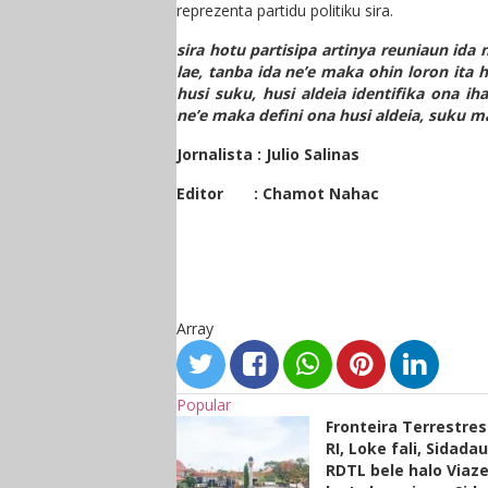
reprezenta partidu politiku sira.
sira hotu partisipa artinya reuniaun ida n
lae, tanba ida ne’e maka ohin loron ita 
husi suku, husi aldeia identifika ona ih
ne’e maka defini ona husi aldeia, suku ma
Jornalista : Julio Salinas
Editor : Chamot Nahac
Array
Popular
Fronteira Terrestre
RI, Loke fali, Sidada
RDTL bele halo Viaze