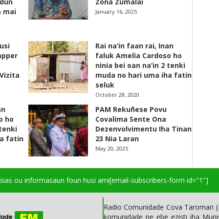
adun
Zona Zumalai
a mai
January 16, 2025
usi
Rai na’in faan rai, Inan
apper
faluk Amelia Cardoso ho
ninia bei oan na’in 2 tenki
Vizita
muda no hari uma iha fatin
seluk
October 28, 2020
an
PAM Rekuñese Povu
o ho
Covalima Sente Ona
 tenki
Dezenvolvimentu Iha Tinan
a fatin
23 Nia Laran
May 20, 2025
isias ou informasaun foun husi ami
[email-subscribers-form id="1"]
Radio Comunidade Cova Taroman (R
komunidade ne ebe ezisti iha Mun