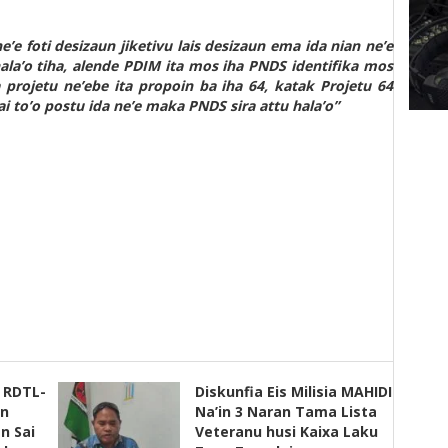
e’e foti desizaun jiketivu lais desizaun ema ida nian ne’e
hala’o tiha, alende PDIM ita mos iha PNDS identifika mos
a projetu ne’ebe ita propoin ba iha 64, katak Projetu 64
i to’o postu ida ne’e maka PNDS sira attu hala’o”
s RDTL-
Diskunfia Eis Milisia MAHIDI
un
Na’in 3 Naran Tama Lista
n Sai
Veteranu husi Kaixa Laku