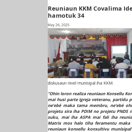
Reuniaun KKM Covalima Ide
hamotuk 34
May 26, 2025
diskusaun nivel munisipal iha KKM.
“Ohin loron realiza reuniaun Konsellu Ko
mai husi parte igreja veteranu, partidu 
ne’ebé maka tama membru, ne’ebé ohin 
projetu sira iha PDIM no projetu PNDS ni
suku, mai iha ASPA mai fali iha reuni
Matrix mos halo tiha feramentu maka o
reuniaun konsellu konsultivu munisipa