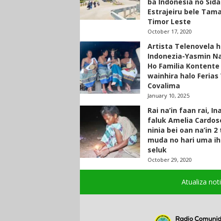
ba Indonesia no Sid
Estrajeiru bele Tam
Timor Leste
October 17, 2020
Artista Telenovela h
Indonezia-Yasmin N
Ho Familia Kontente
wainhira halo Ferias 
Covalima
January 10, 2025
Rai na’in faan rai, In
faluk Amelia Cardos
ninia bei oan na’in 2
muda no hari uma ih
seluk
October 29, 2020
Atualiza not