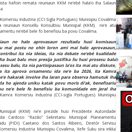
sta hafoin remata reuniaun KKM ne’ebé hala’o iha Salaun
a.
omersiu Industria (CCI-Sigla Portugues) Munisipiu Covalima
a reuniaun Konsellu Konsultivu Munisipal (KKM) ne’e atu
samentu ne’ebé bele fo benefisiu ba povu Covalima.
niaun no halo aprovasaun rezultadu husi komisaun
u mai postu no ohin loron ami mai halo aprovasaun,
ontribui ita nia ideias, ita nia debate ne’ebé kualidade
a buat balu mos presija justifika liu husi prosesu balu
sesu balu, ita nia partisipasaun la’os ita mai atu diskute,
a ita aprova orsamentu ida ne’e ba 2026, ita Kamra
ne’e hakarak involve iha laran para observa hamutuk iha
da ho ajenda uniku katak povu moris di’ak, benefisariu
isu ne’e bele fo benefisiu ba komunidade em jeral iha
amra Komersiu Industria (CCI-sigla Portugues) Munisipiu
unisipal (KKM) ne’e prezide husi Prezidente Autoridade
da Cardoso “Razão” Sekretariu Munisipal Planeamentu
adu (PIDI) Caetano dos Santos Ribeiro, Diretór Servisu
omersiu Industria Munisipiu Covalima, Xefe Suku sira inklui