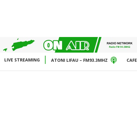
LIVE STREAMING
ATONI LIFAU – FM93.3MHZ
CAFE