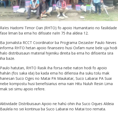
Ra’es Hadomi Timor Oan (RHTO) fo apoio Humanitario no fasilidade
fase liman ba ema ho difisiate na’in 75 iha aldeia 12.
Ba Jornalista RCCT Coordinator ba Programa Dezaster Paulo Neves
informa RHTO hetan apoio finanseiro husi Oxfam nune bele uja hodi
halo distribuisaun material hijeniku direita ba ema ho difisienta sira
iha baze.
Paulo hatutan, RHTO Rasik iha forsa nebe naton hodi fo apoio
hahán (fos saka ida) ba kada ema ho difiensia iha suku tolu mak
h
anesan Suco Oges no Matai PA Maukatar, Suco Labarai PA Suai
nebe kompostu husi benefisiarius ema nain Hitu Nuluh Resin Lima
mak sei simu apoio refere.
Aktividade Distribuisaun Apoio ne hahú ohin iha Suco Oques Aldeia
Baulela no sei kontinua ba Suco Labarai no Matai too remata.