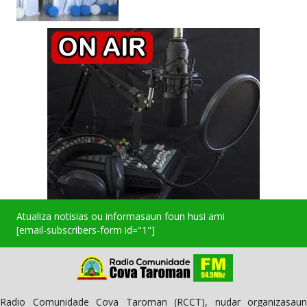
Atualiza notisias ou informasaun foun husi ami
[email-subscribers-form id="1"]
Radio Comunidade Cova Taroman (RCCT), nudar organizasaun