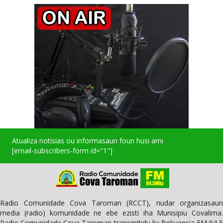
Atualiza notisias ou informasaun foun husi ami
[email-subscribers-form id="1"]
Radio Comunidade Cova Taroman (RCCT), nudar organizasaun
media (radio) komunidade ne ebe ezisti iha Munisipiu Covalima.
Radio Comunidade Cova Taroman transmitidu liu frekuensia FM 94,5