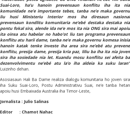
Suai-Loro, ha’u hanoin prevensaun konflitu iha ita nia
komunidade ne’e importante tebes, tanba ne’e maka governu
liu husi Ministeriu Interior mos iha diresaun nasional
prevensaun kondlitu komunitaria ne’ebé destaka destaka nia
pontu fokal sira, alende ida ne’e mos ita nia ONG sira mai apoiu
ita oinsa atu habelar no habo’ot liu tan programa prevensaun
konflitu atu harii dame, tanba ne’e maka governu komesa inisia
hanoin katak tenke investe iha area sira ne’ebé atu prevene
konflitu, presija dame, presija kria paz, liliu ba iha ita nia joven
sira iha sosiedade nia let. Kuandu mosu konflitu sei afeita ba
dezenvolvimentu ne’ebé atu la’o iha aldeia ka suku laran”
Luizinho dehan.
Asosiasaun Hali Ba Dame realiza dialogu komunitaria ho joven sira
iha Suku Suai-Loro, Postu Administrativu Suai, ne’e tanba hetan
apoiu husi Embaixada Australia iha Timor-Leste,
Jornalista : Julio Salinas
Editor : Chamot Nahac