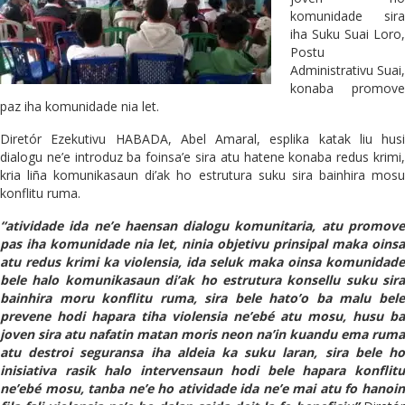
komunidade sira
iha Suku Suai Loro,
Postu
Administrativu Suai,
konaba promove
paz iha komunidade nia let.
Diretór Ezekutivu HABADA, Abel Amaral, esplika katak liu husi
dialogu ne’e introduz ba foinsa’e sira atu hatene konaba redus krimi,
kria liña komunikasaun di’ak ho estrutura suku sira bainhira mosu
konflitu ruma.
“atividade ida ne’e haensan dialogu komunitaria, atu promove
pas iha komunidade nia let, ninia objetivu prinsipal maka oinsa
atu redus krimi ka violensia, ida seluk maka oinsa komunidade
bele halo komunikasaun di’ak ho estrutura konsellu suku sira
bainhira moru konflitu ruma, sira bele hato’o ba malu bele
prevene hodi hapara tiha violensia ne’ebé atu mosu, husu ba
joven sira atu nafatin matan moris neon na’in kuandu ema ruma
atu destroi seguransa iha aldeia ka suku laran, sira bele ho
inisiativa rasik halo intervensaun hodi bele hapara konflitu
ne’ebé mosu, tanba ne’e ho atividade ida ne’e mai atu fo hanoin