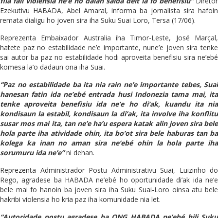
fila fali violensia ne’e ho dalan saida deit la fo benefisiu”
Diretór
Ezekutivu HABADA, Abel Amaral, informa ba jornalista sira hafoin
remata dialigu ho joven sira iha Suku Suai Loro, Tersa (17/06).
Reprezenta Embaixador Australia iha Timor-Leste, José Marçal,
hatete paz no estabilidade ne’e importante, nune’e joven sira tenke
sai autor ba paz no estabilidade hodi aproveita benefisiu sira ne’ebé
komesa la’o dadaun ona iha Suai.
“Paz no estabilidade ba ita nia rain ne’e importante tebes, Suai
hanesan fatin ida ne’ebé entrada husi Indonezia tama mai, ita
tenke aproveita benefisiu ida ne’e ho di’ak, kuandu ita nia
kondisaun la estabil, kondisaun la di’ak, ita involve iha konflitu
susar mos mai ita, tan ne’e ha’u espera katak alin joven sira bele
hola parte iha atividade ohin, ita bo’ot sira bele haburas tan ba
kolega ka inan no aman sira ne’ebé ohin la hola parte iha
sorumuru ida ne’e”
ni dehan.
Reprezenta Administrador Postu Administrativu Suai, Luizinho do
Rego, agradese ba HABADA ne’ebé ho oportunidade di’ak ida ne’e
bele mai fo hanoin ba joven sira iha Suku Suai-Loro oinsa atu bele
hakribi violensia ho kria paz iha komunidade nia let.
“Autoridade postu agradese ba ONG HABADA ne’ebé hili Suku