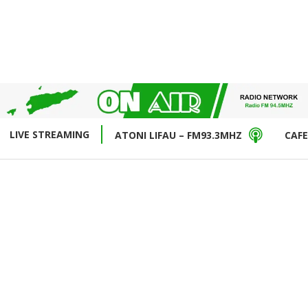
LIVE STREAMING
ATONI LIFAU – FM93.3MHZ
CAFE