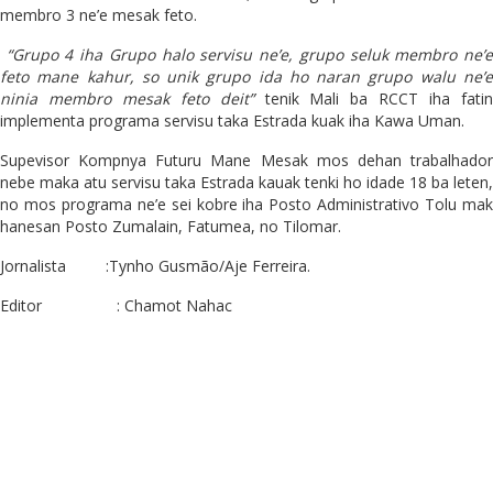
membro 3 ne’e mesak feto.
“Grupo 4 iha Grupo halo servisu ne’e, grupo seluk membro ne’
feto mane kahur, so unik grupo ida ho naran grupo walu ne’e
ninia membro mesak feto deit”
tenik Mali ba RCCT iha fatin
implementa programa servisu taka Estrada kuak iha Kawa Uman.
Supevisor Kompnya Futuru Mane Mesak mos dehan trabalhador
nebe maka atu servisu taka Estrada kauak tenki ho idade 18 ba leten,
no mos programa ne’e sei kobre iha Posto Administrativo Tolu mak
hanesan Posto Zumalain, Fatumea, no Tilomar.
Jornalista :Tynho Gusmão/Aje Ferreira.
Editor : Chamot Nahac