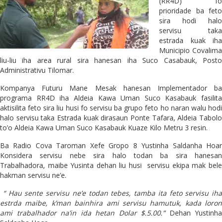
(RR4D) fo
prioridade ba feto
sira hodi halo
servisu taka
estrada kuak iha
Municipio Covalima
liu-liu iha area rural sira hanesan iha Suco Casabauk, Posto
Administrativu Tilomar.
Kompanya Futuru Mane Mesak hanesan Implementador ba
programa RR4D iha Aldeia Kawa Uman Suco Kasabauk fasilita
aktisilita feto sira liu husi fo servisu ba grupo feto ho naran walu hodi
halo servisu taka Estrada kuak dirasaun Ponte Tafara, Aldeia Tabolo
to’o Aldeia Kawa Uman Suco Kasabauk Kuaze Kilo Metru 3 resin.
Ba Radio Cova Taroman Xefe Gropo 8 Yustinha Saldanha Hoar
Konsidera servisu nebe sira halo todan ba sira hanesan
Trabalhadora, maibe Yusinta dehan liu husi servisu ekipa mak bele
hakman servisu ne’e.
“ Hau sente servisu ne’e todan tebes, tamba ita feto servisu iha
estrda maibe, k’man bainhira ami servisu hamutuk, kada loron
ami trabalhador na’in ida hetan Dolar $.5.00.”
Dehan Yustinha