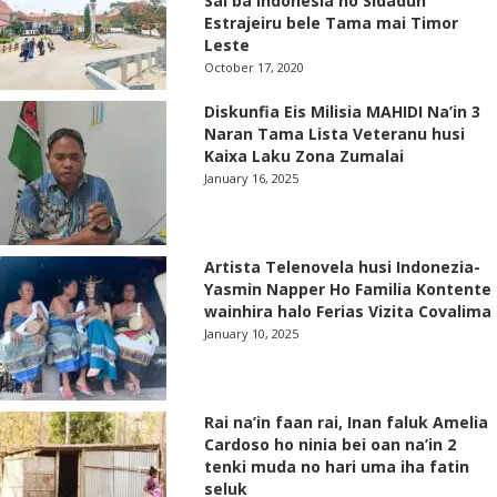
Sai ba Indonesia no Sidadun
Estrajeiru bele Tama mai Timor
Leste
October 17, 2020
Diskunfia Eis Milisia MAHIDI Na’in 3
Naran Tama Lista Veteranu husi
Kaixa Laku Zona Zumalai
January 16, 2025
Artista Telenovela husi Indonezia-
Yasmin Napper Ho Familia Kontente
wainhira halo Ferias Vizita Covalima
January 10, 2025
Rai na’in faan rai, Inan faluk Amelia
Cardoso ho ninia bei oan na’in 2
tenki muda no hari uma iha fatin
seluk