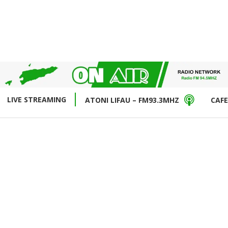
LIVE STREAMING
ATONI LIFAU – FM93.3MHZ
CAFE