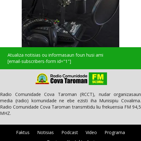
Atualiza notisias ou informasaun foun husi ami
[email-subscribers-form id="1"]
Radio Comunidade Cova Taroman (RCCT), nudar organizasaun
media (radio) komunidade ne ebe ezisti iha Munisipiu Covalima.
Radio Comunidade Cova Taroman transmitidu liu frekuensia FM 94,5
MHZ.
Faktus
Notisias
Podcast
Video
Programa