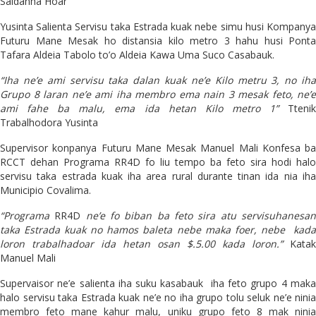
Saldanha Hoar
Yusinta Salienta Servisu taka Estrada kuak nebe simu husi Kompanya
Futuru Mane Mesak ho distansia kilo metro 3 hahu husi Ponta
Tafara Aldeia Tabolo to’o Aldeia Kawa Uma Suco Casabauk.
“Iha ne’e ami servisu taka dalan kuak ne’e Kilo metru 3, no iha
Grupo 8 laran ne’e ami iha membro ema nain 3 mesak feto, ne’e
ami fahe ba malu, ema ida hetan Kilo metro 1”
Tteni
Trabalhodora Yusinta
Supervisor konpanya Futuru Mane Mesak Manuel Mali Konfesa ba
RCCT dehan Programa RR4D fo liu tempo ba feto sira hodi halo
servisu taka estrada kuak iha area rural durante tinan ida nia iha
Municipio Covalima.
“Programa
RR4D
ne’e fo biban ba feto sira atu servisuhanesa
taka Estrada kuak no hamos baleta nebe maka foer, nebe kada
loron trabalhadoar ida hetan osan $.5.00 kada loron.”
Katak
Manuel Mali
Supervaisor ne’e salienta iha suku kasabauk iha feto grupo 4 maka
halo servisu taka Estrada kuak ne’e no iha grupo tolu seluk ne’e ninia
membro feto mane kahur malu, uniku grupo feto 8 mak ninia