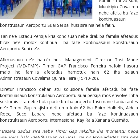
Administrativu Suai,
Municipio Covalima
nebe afeita ba faze
kontinuasaun
konstrusaun Aeroportu Suai Sei sai husi sira nia hela fatin.
Tan ne’e Estadu Persija kria kondisuan nebe di’ak ba familia afetadus
hirak ne’e molok kontinua ba faze kontinuasaun konstrusaun
Aeroportu Suai ne’e.
Afirmasaun ne’e hato’o husi Management Director Tasi Mane
Project (MD-TMP)- Timor GAP Francisco Ferreira hafoin hasoru
malo ho familia afeitadus hamotuk nain 62 iha salaun
Administrasaun Covalima Quinta Feira (15-10-20).
Diretur Francisco dehan atu solusiona familia afeitadu ba faze
kontinuasaun konstruksaun Aeroportu Suai persija mos envolve linha
sektorais sira nebe hola parte ba iha projecto tasi mane tanba antes
ne’e Timor Gap resjista deit uma kain 62 iha Bairo Holbelis, Aldeia
Roec, Suco Labarai nebe afetadu ba faze kontinuasaun
konstruksaun Aeroportu Internasional Kay Rala Xanana Gusmão.
“
Bazeia dadus sira nebe Timor Gap rekolha Iha momentu neba
wainhira halo idetifikasuan ba uma, rai no Propiedades sira ne’e