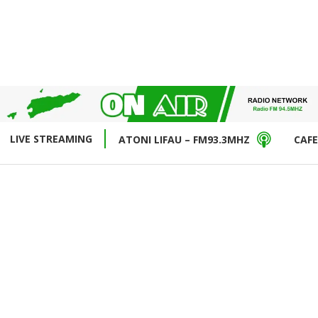
LIVE STREAMING
ATONI LIFAU – FM93.3MHZ
CAFE