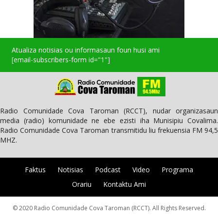
Atualiza notisias ou informasaun foun husi ami
[email-subscribers-form id="1"]
Radio Comunidade Cova Taroman (RCCT), nudar organizasaun
media (radio) komunidade ne ebe ezisti iha Munisipiu Covalima.
Radio Comunidade Cova Taroman transmitidu liu frekuensia FM 94,5
MHZ.
Faktus
Notisias
Podcast
Video
Programa
Orariu
Kontaktu Ami
© 2020 Radio Comunidade Cova Taroman (RCCT). All Rights Reserved.