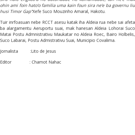
ohin ami foin hato’o familia uma kain foun sira ne’e ba governu liu
husi Timor Gap”
Xefe Suco Mouzinho Amaral, Hakotu.
Tuir inrfoasuan nebe RCCT asesu katak iha Aldeia rua nebe sai afeta
ba alargamentu Aeruportu suai, mak hanesan Aldeia Lohorai Suco
Matai Postu Admnistrativu Maukatar no Aldeia Roec, Bairo Holbelis,
Suco Labarai, Postu Admistrativu Suai, Municipio Covalima.
Jornalista :Lito de Jesus
Editor : Chamot Nahac