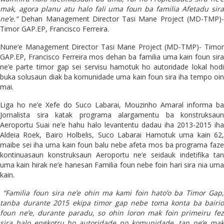
mak, agora planu atu halo fali uma foun ba familia Afetadu sira
ne’e.”
Dehan Management Director Tasi Mane Project (MD-TMP)
Timor GAP.EP, Francisco Ferreira.
Nune’e Management Director Tasi Mane Project (MD-TMP)- Timor
GAP.EP, Francisco Ferreira mos dehan ba familia uma kain foun sira
ne’e parte timor gap sei servisu hamotuk ho autoridade lokal hodi
buka solusaun diak ba komunidade uma kain foun sira iha tempo oin
mai.
Liga ho ne’e Xefe do Suco Labarai, Mouzinho Amaral informa ba
Jornalista sira katak programa alargamentu ba konstruksaun
Aeroportu Suai ne’e hahu halo levantentu dadau iha 2013-2015 iha
Aldeia Roek, Bairo Holbelis, Suco Labarai Hamotuk uma kain 62,
maibe sei iha uma kain foun balu nebe afeta mos ba programa faze
kontinuasaun konstruksaun Aeroportu ne’e seidauk indetifika tan
uma kain hirak ne’e hanesan Familia foun nebe foin hari sira nia uma
kain.
“Familia foun sira ne’e ohin ma kami foin hato’o ba Timor Gap,
tanba durante 2015 ekipa timor gap nebe toma konta ba bairio
foun ne’e, durante paradu, so ohin loron mak foin primeiru fez
sira halo engkotru ho autoridade no komunidade, tan ne’e mak