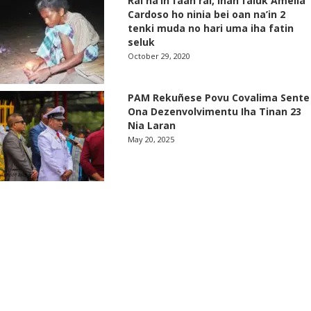
Rai na’in faan rai, Inan faluk Amelia
Cardoso ho ninia bei oan na’in 2
tenki muda no hari uma iha fatin
seluk
October 29, 2020
PAM Rekuñese Povu Covalima Sente
Ona Dezenvolvimentu Iha Tinan 23
Nia Laran
May 20, 2025