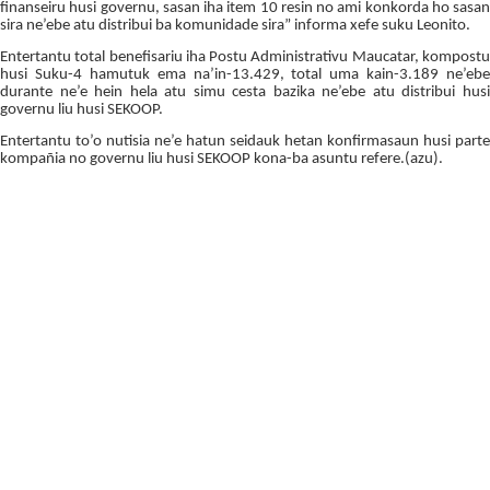
finanseiru husi governu, sasan iha item 10 resin no ami konkorda ho sasan
sira ne’ebe atu distribui ba komunidade sira” informa xefe suku Leonito.
Entertantu total benefisariu iha Postu Administrativu Maucatar, kompostu
husi Suku-4 hamutuk ema na’in-13.429, total uma kain-3.189 ne’ebe
durante ne’e hein hela atu simu cesta bazika ne’ebe atu distribui husi
governu liu husi SEKOOP.
Entertantu to’o nutisia ne’e hatun seidauk hetan konfirmasaun husi parte
kompañia no governu liu husi SEKOOP kona-ba asuntu refere.(azu).