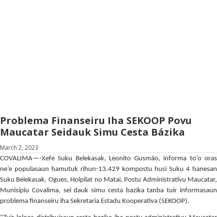
Problema Finanseiru Iha SEKOOP Povu
Maucatar Seidauk Simu Cesta Bázika
March 2, 2023
COVALIMA—-Xefe Suku Belekasak, Leonito Gusmão, informa to’o oras
ne’e populasaun hamutuk rihun-13.429 kompostu husi Suku 4 hanesan
Suku Belekasak, Ogues, Holpilat no Matai, Postu Administrativu Maucatar,
Munisípiu Covalima, sei dauk simu cesta bazika tanba tuir informasaun
problema finanseiru iha Sekretaria Estadu Kooperativa (SEKOOP).