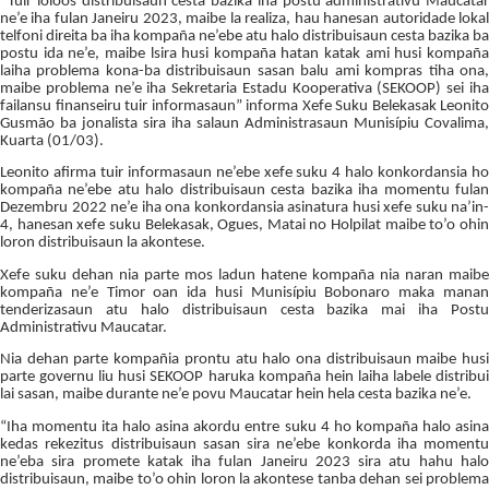
“Tuir loloos distribuisaun cesta bazika iha postu administrativu Maucatar
ne’e iha fulan Janeiru 2023, maibe la realiza, hau hanesan autoridade lokal
telfoni direita ba iha kompaña ne’ebe atu halo distribuisaun cesta bazika ba
postu ida ne’e, maibe lsira husi kompaña hatan katak ami husi kompaña
laiha problema kona-ba distribuisaun sasan balu ami kompras tiha ona,
maibe problema ne’e iha Sekretaria Estadu Kooperativa (SEKOOP) sei iha
failansu finanseiru tuir informasaun” informa Xefe Suku Belekasak Leonito
Gusmão ba jonalista sira iha salaun Administrasaun Munisípiu Covalima,
Kuarta (01/03).
Leonito afirma tuir informasaun ne’ebe xefe suku 4 halo konkordansia ho
kompaña ne’ebe atu halo distribuisaun cesta bazika iha momentu fulan
Dezembru 2022 ne’e iha ona konkordansia asinatura husi xefe suku na’in-
4, hanesan xefe suku Belekasak, Ogues, Matai no Holpilat maibe to’o ohin
loron distribuisaun la akontese.
Xefe suku dehan nia parte mos ladun hatene kompaña nia naran maibe
kompaña ne’e Timor oan ida husi Munisípiu Bobonaro maka manan
tenderizasaun atu halo distribuisaun cesta bazika mai iha Postu
Administrativu Maucatar.
Nia dehan parte kompañia prontu atu halo ona distribuisaun maibe husi
parte governu liu husi SEKOOP haruka kompaña hein laiha labele distribui
lai sasan, maibe durante ne’e povu Maucatar hein hela cesta bazika ne’e.
“Iha momentu ita halo asina akordu entre suku 4 ho kompaña halo asina
kedas rekezitus distribuisaun sasan sira ne’ebe konkorda iha momentu
ne’eba sira promete katak iha fulan Janeiru 2023 sira atu hahu halo
distribuisaun, maibe to’o ohin loron la akontese tanba dehan sei problema