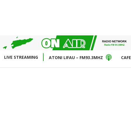
LIVE STREAMING
ATONI LIFAU – FM93.3MHZ
CAFE