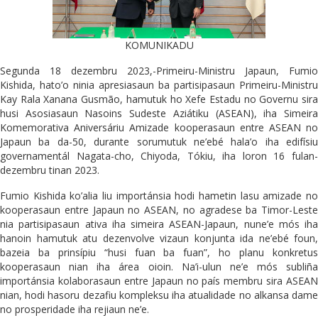
KOMUNIKADU
Segunda 18 dezembru 2023,-Primeiru-Ministru Japaun, Fumio
Kishida, hato’o ninia apresiasaun ba partisipasaun Primeiru-Ministru
Kay Rala Xanana Gusmão, hamutuk ho Xefe Estadu no Governu sira
husi Asosiasaun Nasoins Sudeste Aziátiku (ASEAN), iha Simeira
Komemorativa Aniversáriu Amizade kooperasaun entre ASEAN no
Japaun ba da-50, durante sorumutuk ne’ebé hala’o iha edifísiu
governamentál Nagata-cho, Chiyoda, Tókiu, iha loron 16 fulan-
dezembru tinan 2023.
Fumio Kishida ko’alia liu importánsia hodi hametin lasu amizade no
kooperasaun entre Japaun no ASEAN, no agradese ba Timor-Leste
nia partisipasaun ativa iha simeira ASEAN-Japaun, nune’e mós iha
hanoin hamutuk atu dezenvolve vizaun konjunta ida ne’ebé foun,
bazeia ba prinsípiu “husi fuan ba fuan”, ho planu konkretus
kooperasaun nian iha área oioin. Na’i-ulun ne’e mós subliña
importánsia kolaborasaun entre Japaun no país membru sira ASEAN
nian, hodi hasoru dezafiu kompleksu iha atualidade no alkansa dame
no prosperidade iha rejiaun ne’e.