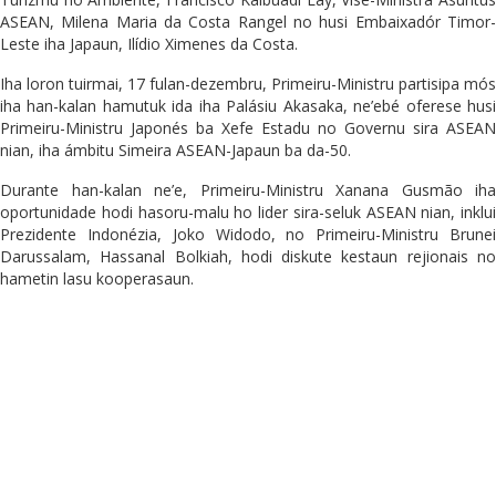
ASEAN, Milena Maria da Costa Rangel no husi Embaixadór Timor-
Leste iha Japaun, Ilídio Ximenes da Costa.
Iha loron tuirmai, 17 fulan-dezembru, Primeiru-Ministru partisipa mós
iha han-kalan hamutuk ida iha Palásiu Akasaka, ne’ebé oferese husi
Primeiru-Ministru Japonés ba Xefe Estadu no Governu sira ASEAN
nian, iha ámbitu Simeira ASEAN-Japaun ba da-50.
Durante han-kalan ne’e, Primeiru-Ministru Xanana Gusmão iha
oportunidade hodi hasoru-malu ho lider sira-seluk ASEAN nian, inklui
Prezidente Indonézia, Joko Widodo, no Primeiru-Ministru Brunei
Darussalam, Hassanal Bolkiah, hodi diskute kestaun rejionais no
hametin lasu kooperasaun.