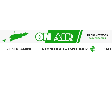
LIVE STREAMING
ATONI LIFAU – FM93.3MHZ
CAFE