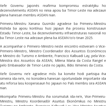
Xefe Governu Japonés reafirma kompromisu estratéjiku ho
dezenvolvimentu ASEAN no ninia apoiu ba Timor-Leste nia adezaun
plena hanesan membru ASEAN nian.
Primeiru-Ministru Xanana Gusmão agradese ba Primeiru-Ministru
Kishida ba apoiu kontínuu husi Japaun iha prosesu konstrusaun
Estadu Timor-Leste, ba dezenvolvimentu infraestruturas nasionál no
ba Timor-Leste nia adezaun plena ba ASEAN to’o tinan 2025.
A acompanhar o Primeiro-Ministro neste encontro estiveram o Vice-
Primeiro-Ministro, Ministro Coordenador dos Assuntos Económicos
e Ministro do Turismo e Ambiente, Francisco Kalbuadi Lay, pela Vice-
Ministra dos Assuntos da ASEAN, Milena Maria da Costa Rangel e
pelo Embaixador de Timor-Leste no Japão, Ilídio Ximenes da Costa.
Xefe Governu ne’e agradese mós ba konvite hodi partisipa iha
simeira ida-ne’e, no konsidera hanesan oportunidade importante ida
atu reforsa lasu kooperasaun ho Japaun no País membru sira ASEAN
nian.
Akompaña Primeiru-Ministru iha sorumutuk ida-ne’e, Vise-Primeiru-
Ministru, Ministru Koordenadór Asuntus Ekonómikus no Ministru
Turizmu no Ambiente, Francisco Kalbuadi Lay, Vise-Ministra Asuntus