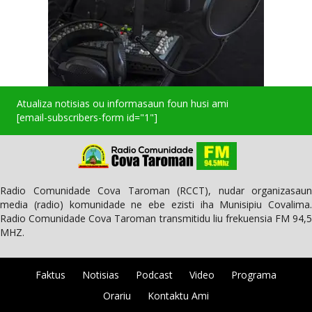
Atualiza notisias ou informasaun foun husi ami
[email-subscribers-form id="1"]
Radio Comunidade Cova Taroman (RCCT), nudar organizasaun
media (radio) komunidade ne ebe ezisti iha Munisipiu Covalima.
Radio Comunidade Cova Taroman transmitidu liu frekuensia FM 94,5
MHZ.
Faktus
Notisias
Podcast
Video
Programa
Orariu
Kontaktu Ami