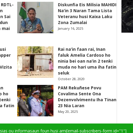
s RDTL-
Diskunfia Eis Milisia MAHIDI
un
Na’in 3 Naran Tama Lista
n Sai
Veteranu husi Kaixa Laku
adun
Zona Zumalai
a mai
January 16, 2025
usi
Rai na’in faan rai, Inan
apper
faluk Amelia Cardoso ho
ninia bei oan na’in 2 tenki
Vizita
muda no hari uma iha fatin
seluk
October 28, 2020
an
PAM Rekuñese Povu
o ho
Covalima Sente Ona
 tenki
Dezenvolvimentu Iha Tinan
a fatin
23 Nia Laran
May 20, 2025
isias ou informasaun foun husi ami
[email-subscribers-form id="1"]