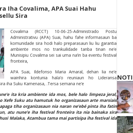
ira Iha Covalima, APA Suai Hahu
ellu Sira
Covalima (RCCT) 10-06-25-Administrado Postu
Administrativu (APA) Suai, hahu fahe informasaun ba
komunidade sira hodi halo preparasaun liu liu garantia
ambiente mos no trankuilidade tanba tinan ne’e
Munisipiu Covalima sei sai uma na’in ba eventu festival
fronteira,
APA Suai, Ildefonso Maria Amaral, dehan lia ne’e
NOTI
wainhira kontunia hala’o reuniaun ho Lideransa
 sira iha Suku Kamenasa, .Tersa semana ne’e
e’e ita kria ambiente ida mos, bele halo limpeza jeral,
no Xefe Suku atu hamutuk ho organizasaun arte marsiais
apaga tiha organizasaun nia naran ne’ebé pinta iha fatin
, atu nune’e iha festival fronteira ita nia bainaka sira
 husi Malaka, Atambua tama mai partisipa iha festival ida