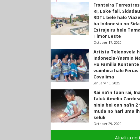
Fronteira Terrestre
RI, Loke fali, Sidada
RDTL bele halo Viaze
ba Indonesia no Sid
Estrajeiru bele Tam
Timor Leste
October 17, 2020
Artista Telenovela h
Indonezia-Yasmin N
Ho Familia Kontente
wainhira halo Ferias 
Covalima
January 10, 2025
Rai na’in faan rai, In
faluk Amelia Cardos
ninia bei oan na’in 2
muda no hari uma ih
seluk
October 29, 2020
Atualiza not