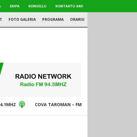
A
EKIPA
KONSELLU
KONTAKTU AMI
T
FOTO GALERIA
PROGRAMA
ORARIU
4.1MHZ
COVA TAROMAN – FM94.5MHZ
DON BO