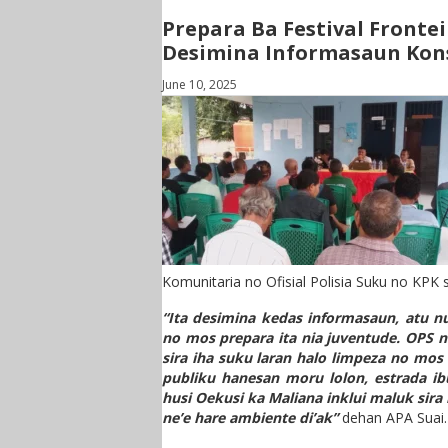
Prepara Ba Festival Fronte
Desimina Informasaun Kons
June 10, 2025
Komunitaria no Ofisial Polisia Suku no KPK
“Ita desimina kedas informasaun, atu nun
no mos prepara ita nia juventude. OPS 
sira iha suku laran halo limpeza no mos 
publiku hanesan moru lolon, estrada ibun
husi Oekusi ka Maliana inklui maluk sira
ne’e hare ambiente di’ak”
dehan APA Suai.