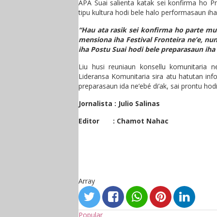
APA Suai salienta katak sei konfirma ho P
tipu kultura hodi bele halo performasaun iha
“Hau ata rasik sei konfirma ho parte mu
mensiona iha Festival Fronteira ne’e, nu
iha Postu Suai hodi bele preparasaun iha n
Liu husi reuniaun konsellu komunitaria 
Lideransa Komunitaria sira atu hatutan in
preparasaun ida ne’ebé di’ak, sai prontu hodi
Jornalista : Julio Salinas
Editor : Chamot Nahac
Array
Popular