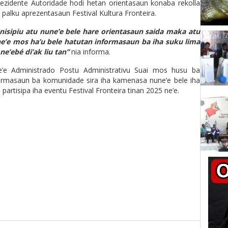
rezidente Autoridade hodi hetan orientasaun konaba rekolla
 palku aprezentasaun Festival Kultura Fronteira.
nisipiu atu nune’e bele hare orientasaun saida maka atu
ne’e mos ha’u bele hatutan informasaun ba iha suku lima
e’ebé di’ak liu tan”
nia informa.
ne’e Administrado Postu Administrativu Suai mos husu ba
formasaun ba komunidade sira iha kamenasa nune’e bele iha
 partisipa iha eventu Festival Fronteira tinan 2025 ne’e.