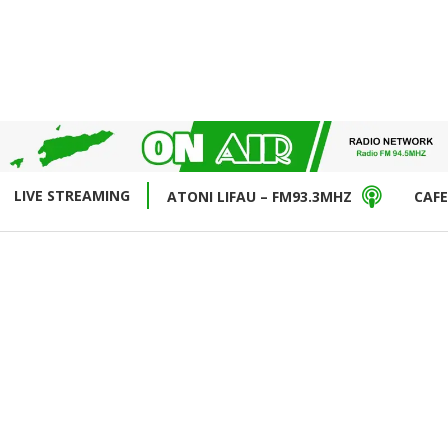
LIVE STREAMING
ATONI LIFAU – FM93.3MHZ
CAFE