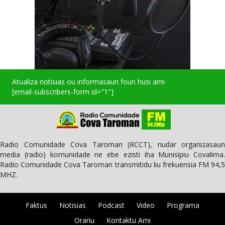
Atualiza notisias ou informasaun foun husi ami
[email-subscribers-form id="1"]
Radio Comunidade Cova Taroman (RCCT), nudar organizasaun
media (radio) komunidade ne ebe ezisti iha Munisipiu Covalima.
Radio Comunidade Cova Taroman transmitidu liu frekuensia FM 94,5
MHZ.
Faktus
Notisias
Podcast
Video
Programa
Orariu
Kontaktu Ami