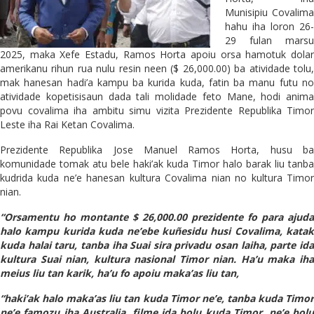
Munisipiu Covalima
hahu iha loron 26-
29 fulan marsu
2025, maka Xefe Estadu, Ramos Horta apoiu orsa hamotuk dolar
amerikanu rihun rua nulu resin neen ($ 26,000.00) ba atividade tolu,
mak hanesan hadi’a kampu ba kurida kuda, fatin ba manu futu no
atividade kopetisisaun dada tali molidade feto Mane, hodi anima
povu covalima iha ambitu simu vizita Prezidente Republika Timor
Leste iha Rai Ketan Covalima.
Prezidente Republika Jose Manuel Ramos Horta, husu ba
komunidade tomak atu bele haki’ak kuda Timor halo barak liu tanba
kudrida kuda ne’e hanesan kultura Covalima nian no kultura Timor
nian.
“Orsamentu ho montante $ 26,000.00 prezidente fo para ajuda
halo kampu kurida kuda ne’ebe kuñesidu husi Covalima, katak
kuda halai taru, tanba iha Suai sira privadu osan laiha, parte ida
kultura Suai nian, kultura nasional Timor nian. Ha’u maka iha
meius liu tan karik, ha’u fo apoiu maka’as liu tan,
“haki’ak halo maka’as liu tan kuda Timor ne’e, tanba kuda Timor
ne’e famozu iha Australia, filme ida bolu kuda Timor, ne’e bolu