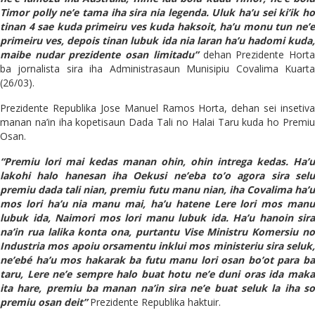
Timor polly ne’e tama iha sira nia legenda. Uluk ha’u sei ki’ik ho
tinan 4 sae kuda primeiru ves kuda haksoit, ha’u monu tun ne’e
primeiru ves, depois tinan lubuk ida nia laran ha’u hadomi kuda,
maibe nudar prezidente osan limitadu”
dehan Prezidente Hort
ba jornalista sira iha Administrasaun Munisipiu Covalima Kuarta
(26/03).
Prezidente Republika Jose Manuel Ramos Horta, dehan sei insetiva
manan na’in iha kopetisaun Dada Tali no Halai Taru kuda ho Premiu
Osan.
“Premiu lori mai kedas manan ohin, ohin intrega kedas. Ha’u
lakohi halo hanesan iha Oekusi ne’eba to’o agora sira selu
premiu dada tali nian, premiu futu manu nian, iha Covalima ha’u
mos lori ha’u nia manu mai, ha’u hatene Lere lori mos manu
lubuk ida, Naimori mos lori manu lubuk ida. Ha’u hanoin sira
na’in rua lalika konta ona, purtantu Vise Ministru Komersiu no
Industria mos apoiu orsamentu inklui mos ministeriu sira seluk,
ne’ebé ha’u mos hakarak ba futu manu lori osan bo’ot para ba
taru, Lere ne’e sempre halo buat hotu ne’e duni oras ida maka
ita hare, premiu ba manan na’in sira ne’e buat seluk la iha so
premiu osan deit”
Prezidente Republika haktuir.