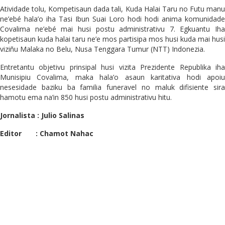
Atividade tolu, Kompetisaun dada tali, Kuda Halai Taru no Futu manu
ne’ebé hala’o iha Tasi Ibun Suai Loro hodi hodi anima komunidade
Covalima ne’ebé mai husi postu administrativu 7. Egkuantu Iha
kopetisaun kuda halai taru ne’e mos partisipa mos husi kuda mai husi
viziñu Malaka no Belu, Nusa Tenggara Tumur (NTT) Indonezia.
Entretantu objetivu prinsipal husi vizita Prezidente Republika iha
Munisipiu Covalima, maka hala’o asaun karitativa hodi apoiu
nesesidade baziku ba familia funeravel no maluk difisiente sira
hamotu ema na’in 850 husi postu administrativu hitu.
Jornalista : Julio Salinas
Editor : Chamot Nahac