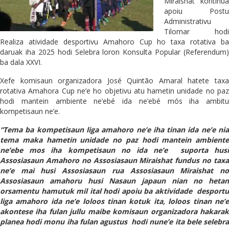
Miraishat kontinua
apoiu Postu
Administrativu
Tilomar hodi
Realiza atividade desportivu Amahoro Cup ho taxa rotativa ba
daruak iha 2025 hodi Selebra loron Konsulta Popular (Referendum)
ba dala XXVI.
Xefe komisaun organizadora José Quintão Amaral hatete taxa
rotativa Amahora Cup ne’e ho objetivu atu hametin unidade no paz
hodi mantein ambiente ne’ebé ida ne’ebé mós iha ambitu
kompetisaun ne’e.
“Tema ba kompetisaun liga amahoro ne’e iha tinan ida ne’e nia
tema maka hametin unidade no paz hodi mantein ambiente
ne’ebe mos iha kompetisaun no ida ne’e suporta husi
Assosiasaun Amahoro no Assosiasaun Miraishat fundus no taxa
ne’e mai husi Assosiasaun rua Assosiasaun Miraishat no
Assosiasaun amahoru husi Nasaun japaun nian no hetan
orsamentu hamutuk mil ital hodi apoiu ba aktividade desportu
liga amahoro ida ne’e loloos tinan kotuk ita, loloos tinan ne’e
akontese iha fulan jullu maibe komisaun organizadora hakarak
planea hodi monu iha fulan agustus hodi nune’e ita bele selebra