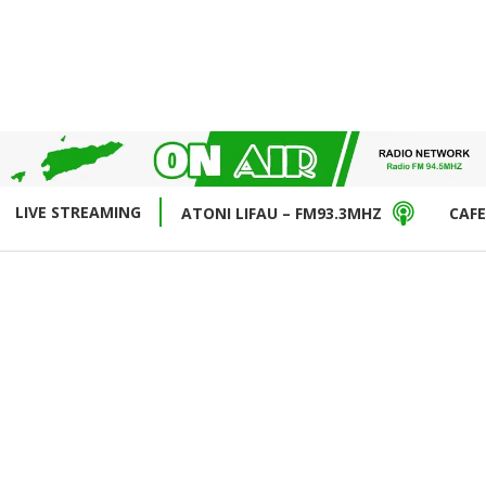
LIVE STREAMING
ATONI LIFAU – FM93.3MHZ
CAFE