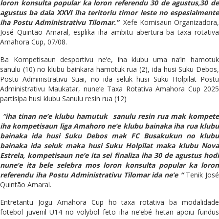
loron konsulta popular ka loron referendu 30 de agustus,30 de
agustus ba dala XXVI iha teritoriu timor leste no espesialmente
iha Postu Administrativu Tilomar.”
Xefe Komisaun Organizadora
José Quintão Amaral, esplika iha ambitu abertura ba taxa rotativa
Amahora Cup, 07/08.
Ba Kompetisaun desportivu ne’e, iha klubu uma na’in hamotuk
sanulu (10) no klubu bainkara hamotuk rua (2), ida husi Suku Debos,
Postu Administrativu Suai, no ida seluk husi Suku Holpilat Postu
Administrativu Maukatar, nune’e Taxa Rotativa Amahora Cup 2025
partisipa husi klubu Sanulu resin rua (12)
“iha tinan ne’e klubu hamutuk sanulu resin rua mak kompete
iha kompetisaun liga Amahoro ne’e klubu bainaka iha rua klubu
bainaka ida husi Suku Debos mak FC Busakukun no klubu
bainaka ida seluk maka husi Suku Holpilat maka klubu Nova
Estrela, kompetisaun ne’e ita sei finaliza iha 30 de agustus hodi
nune’e ita bele selebra mos loron konsulta popular ka loron
referendu iha Postu Administrativu Tilomar ida ne’e “
Tenik Jos
Quintão Amaral.
Entretantu Jogu Amahora Cup ho taxa rotativa ba modalidade
fotebol juvenil U14 no volybol feto iha ne’ebé hetan apoiu fundus