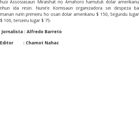
husi Assosiasaun Miraishat no Amahoro hamutuk dolar amerikanu
rihun ida resin. Nune’e Komisaun organizadora sei despeza ba
manan na’in primeiru ho osan dolar amerikanu $ 150, Segundu lugar
$ 100, terseiru lugar $ 75.
Jornalista : Alfredo Barreto
Editor : Chamot Nahac