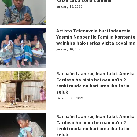
Kaixa Laku Zona Zumalai
January 16, 2025
Artista Telenovela husi Indonezia-
Yasmin Napper Ho Familia Kontente
wainhira halo Ferias Vizita Covalima
January 10, 2025
Rai na’in faan rai, Inan faluk Amelia
Cardoso ho ninia bei oan na’in 2
tenki muda no hari uma iha fatin
seluk
October 28, 2020
Rai na’in faan rai, Inan faluk Amelia
Cardoso ho ninia bei oan na’in 2
tenki muda no hari uma iha fatin
seluk