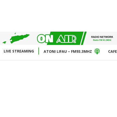
LIVE STREAMING
ATONI LIFAU – FM93.3MHZ
CAFE