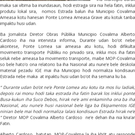
maka sai vítima ba inundasaun, hodi estraga sira nia hela fatin, inklui
produtu lokal sira, nomos Estrada balun iha Municipio Covalima
Ameasa kotu hanesan Ponte Lomea Ameasa Grave atu kotuk tanba
impaktu husi udan.
Ba Jornalista Diretor Obras Públika Municipio Covalima Alberto
Cardoso iha nia intervista informa, Durante udan bo’ot nebe
akontese, Ponte Lomea sai ameasa atu kotu, hodi difikulta
movimento transporte Públiku no privado sira, inklui mos iha fatin
seluk nebe ameasa ba movimento transporte, maibe MOP-Covalima
so bele hato’o ona relatorio ba iha Nasional atu nune’e bele deskola
material pezadu IGE mai iha Municipio hodi normaliza kondisaun
Estrada nebe maka at inpaktu husi udan bo’ot iha semana liu ba.
“ Durante udan bo’ot ne’e Ponte Lomea atu kotu ita mos liu ladiak,
depois rai monu hodi taka estrada iha fatin barak los inklui ponte
Busa-kukun iha Suco Debos, hirak ne’e ami enkaminha ona ba iha
Nasional, atu nune’e husi nasional bele liga ba Ekipamentos IGE
ninian bele mai hodi normaliza lalais kondisaun Estrada hirak ne’e
”
Diretor MOP Covalima Alberto Cardoso ne’e dehan iha nia kna’ar
Fatin.
Alberto Cardoso hatutan, MOP-Covalima la iha kbi’it atu responde