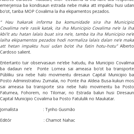
emerjensia ba kondisaun estrada nebe maka att impaktu husi udan
bo’ot, tanba MOP Covalima la iha ekipamentos pezados.
“ Hau hakarak informa ba komunidade sira iha Municipio
Covalima ne’e rasik katak, ita iha Municipio Covalima ne’e la iha
kbi’it atu hatan lalais buat sira ne’e, tamba ita iha Municipio ne’e
laiha ekipamentos pezados hodi normaliza lalais dalan ne’e maka
att hetan impaktu husi udan bo’ot iha fatin hotu-hotu”
Albert
Cardoso salient.
Entertanto tuir observasaun ne’ebe hatudu, iha Municipio Covalima
ba dadaun ne’e Ponte Lomea sai ameasa bo’ot ba transporte
Públiku sira nebe halo movimentu diresaun Capital Municipio ba
Posto Administrativu Zumalai, no Ponte iha Aldeia Busa-kukun mos
sai ameasa ba transporte sira nebe halo movimentu ba Posto
Fatumea, Fohorem, no Tilomar, no Estrada balun husi Diresaun
Capital Municipio Covalima ba Posto Fatululik no Maukatar.
Jornalísta : Tynho Gusmão
Editór : Chamot Nahac