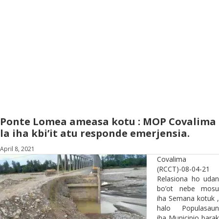
Ponte Lomea ameasa kotu : MOP Covalima
la iha kbi’it atu responde emerjensia.
April 8, 2021
Covalima
(RCCT)-08-04-21
Relasiona ho udan
bo’ot nebe mosu
iha Semana kotuk ,
halo Populasaun
iha Municipio barak