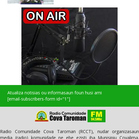
Atualiza notisias ou informasaun foun husi ami
[email-subscribers-form id="1"]
Radio Comunidade Cova Taroman (RCCT), nudar organizasaun
media (radio) komunidade ne ebe ezisti iha Munisipiu Covalima.