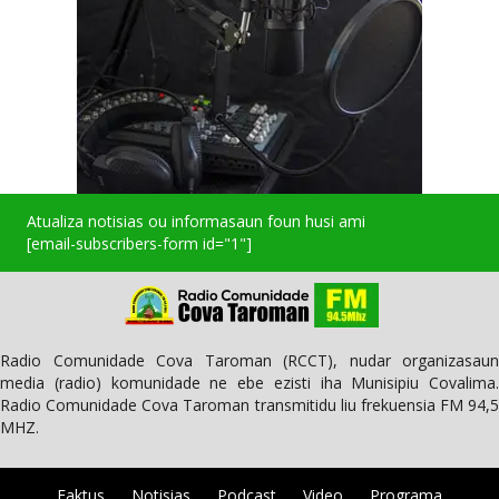
Atualiza notisias ou informasaun foun husi ami
[email-subscribers-form id="1"]
Radio Comunidade Cova Taroman (RCCT), nudar organizasaun
media (radio) komunidade ne ebe ezisti iha Munisipiu Covalima.
Radio Comunidade Cova Taroman transmitidu liu frekuensia FM 94,5
MHZ.
Faktus
Notisias
Podcast
Video
Programa