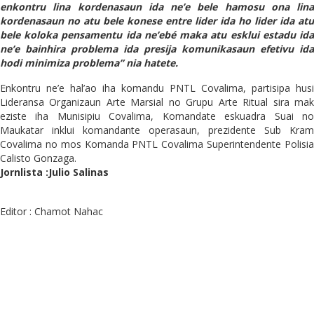
enkontru lina kordenasaun ida ne’e bele hamosu ona lina
kordenasaun no atu bele konese entre lider ida ho lider ida atu
bele koloka pensamentu ida ne’ebé maka atu esklui estadu ida
ne’e bainhira problema ida presija komunikasaun efetivu ida
hodi minimiza problema”
nia hatete.
Enkontru ne’e hal’ao iha komandu PNTL Covalima, partisipa husi
Lideransa Organizaun Arte Marsial no Grupu Arte Ritual sira mak
eziste iha Munisipiu Covalima, Komandate eskuadra Suai no
Maukatar inklui komandante operasaun, prezidente Sub Kram
Covalima no mos Komanda PNTL Covalima Superintendente Polisia
Calisto Gonzaga.
Jornlista :Julio Salinas
Editor : Chamot Nahac