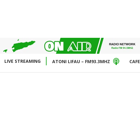
LIVE STREAMING
ATONI LIFAU – FM93.3MHZ
CAFE