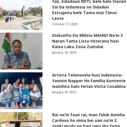
fali, Sidadaun RDTL bele halo Viazen
Sai ba Indonesia no Sidadun
Estrajeiru bele Tama mai Timor
Leste
October 17, 2020
Diskunfia Eis Milisia MAHIDI Na’in 3
Naran Tama Lista Veteranu husi
Kaixa Laku Zona Zumalai
January 16, 2025
Artista Telenovela husi Indonezia-
Yasmin Napper Ho Familia Kontente
wainhira halo Ferias Vizita Covalima
January 10, 2025
Rai na’in faan rai, Inan faluk Amelia
Cardoso ho ninia bei oan na’in 2
tenki muda no hari uma iha fatin