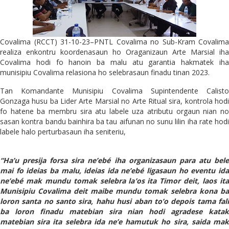
Covalima (RCCT) 31-10-23–PNTL Covalima no Sub-Kram Covalima
realiza enkontru koordenasaun ho Oraganizaun Arte Marsial iha
Covalima hodi fo hanoin ba malu atu garantia hakmatek iha
munisipiu Covalima relasiona ho selebrasaun finadu tinan 2023.
Tan Komandante Munisipiu Covalima Supintendente Calisto
Gonzaga husu ba Lider Arte Marsial no Arte Ritual sira, kontrola hodi
fo hatene ba membru sira atu labele uza atributu orgaun nian no
sasan kontra bandu bainhira ba tau aifunan no sunu lilin iha rate hodi
labele halo perturbasaun iha seniteriu,
“Ha’u presija forsa sira ne’ebé iha organizasaun para atu bele
mai fo ideias ba malu, ideias ida ne’ebé ligasaun ho eventu ida
ne’ebé mak mundu tomak selebra la’os ita Timor deit, laos ita
Munisipiu Covalima deit maibe mundu tomak selebra kona ba
loron santa no santo sira, hahu husi aban to’o depois tama fali
ba loron finadu matebian sira nian hodi agradese katak
matebian sira ita selebra ida ne’e hamutuk ho sira, saida mak