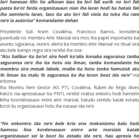
lori hanesan lilin ho aifunan laos ba lori fali surik no lori fali
pasta bo’ot farda organizasaun nian iha laran hodi ba hatais fali
iha semiteriu laran, laos ita atu lori fali viola ba toka iha rate
ne’e la autoriza”
komandante dehan
Prezidente Sub Kram Covalima, Francisco Barros, konsidera
juventude no membru Arte Marsial sira mos iha papel importante ba
asuntu siguransa, nune’e alerta ba membru Arte Marsial no ritual sira
atu bele kumpri regra sira ne’ebé iha ona.
“Atu halibur ita bo’ot sira hodi ko’alia konaba seguransa tanba
seguransa ne’e iha ita hotu nia liman, tanba komandante ho
membru sira mesak labele, maibe ita hotu tenke hamutuk atu
fo liman ba malu fo seguransa ba iha loron boot ida ne’e”
ni
informa
Iha Ekontru Ne’e Gestor IKS PTL Covalima, Ruben do Rego Alves
hato’o nia apresiasaun ba PNTL ne’ebé realiza enkotru hodi hametin
linha koordenasaun entre arte marsial, hatudu sentidu katak estadu
bo’ot liu organizasaun hotu iha nasaun ida ne’e.
“Ho enkontru ida ne’e bele kria ona mekanismu balu hodi
hamosu lina kordenasaun entre arte marsiais katak
organizasaun sei la boot liu estadu ida ne’e, hau apresia ho