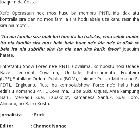
Joaquim da Costa
Xefe Operasaun ne’e mos husu ba membru PNTL ida idak atu
kontralla sira oan no mos familia sira hodi labele uza kanu resin iha
sira nia motor.
“Ita nia familia sira mak lori hun ita ba haka’as, ema seluk maibe
ita nia familia sira mos halo hela buat ne’e ida ne’e la di’ak se
bele ita nia subriñu sira ita nia oan sira karik favor”
Joaqui
hatete.
Entretantu Show Forec ne’e PNTL Covalima, kompostu hosi Udade
Baze Teritorial Covalima, Unidade Patrullamentu Fronteira
(UPF),Batallaun Ordem Publiku (BOM), Unidade Polisia Matima no F-
FDTL, Engkuantu Rute ba komboiu/show Force ne’e hahu husi
edifisiu Komandu PNTL Covalima, liu ba Suku Ogues, Area kampung
Baru, Merkadu Suai, Tabakolot, Kamanesa Sanfuk, Suai Loro,
Ahinarai, no Bairo Kosta.
Jornalista : Erick
Editor : Chamot Nahac