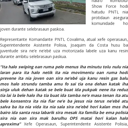
hala’o komboiu/
Show Force hodi
hatudu PNTL nia
protidaun asegura
komunidade ho
joven durante selebrasaun paskoa.
Representante Komandante PNTL Covalima, atual xefe operasaun,
Superintendente Asistente Polisia, Joaquim da Costa husu ba
juventude sira ne’e ne’ebé uza motorizada labele uza kanu resin
durante ambitu selebrasaun paskua.
“Ita halo swiping oan ruma pelo menus iha minutu tolu nulu nia
laran para ita halo netik ita nia movimentu oan ruma hodi
prevene ita nia joven oan sira ne’ebé uja kanu resin gas balu
mos halo strundu tamba amu fo sai tia ona dehan katak iha
sinja uluk dehan katak se bele buat ida pukpak nene ita reduz
tia lai la bele halo iha tia buat ida tamba ne’e masa tenan ita atu
bele konsentra ita nia fiar ne’e ba jesus nia terus ne’ebé atu
salva ba ita nia vida ita nia sala sira ne’ebé hori kalan mos iha
bairo ida santa rosa labarik sira mesak ita familia be ema polisia
sira nia oan sira mak barulhu OPS matai hori kalan halo
aproxima”
Xefe Operasaun, Superintendente Asistente Polisia,