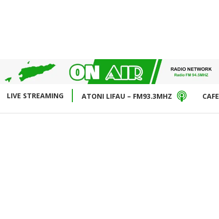
LIVE STREAMING
ATONI LIFAU – FM93.3MHZ
CAFE