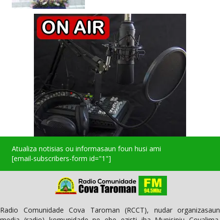
Atualiza notisias ou informasaun foun husi ami
[email-subscribers-form id="1"]
Radio Comunidade Cova Taroman (RCCT), nudar organizasaun
media (radio) komunidade ne ebe ezisti iha Munisipiu Covalima.