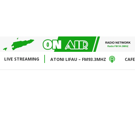
LIVE STREAMING
ATONI LIFAU – FM93.3MHZ
CAFE