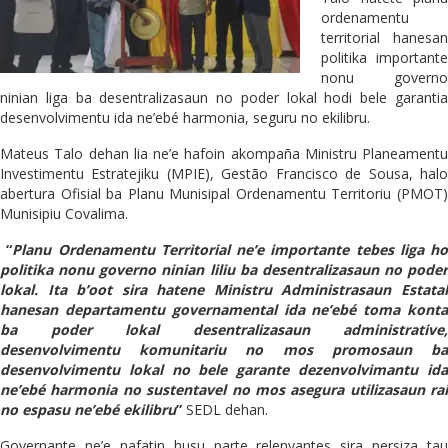
ordenamentu
territorial hanesan
politika importante
nonu governo
ninian liga ba desentralizasaun no poder lokal hodi bele garantia
desenvolvimentu ida ne’ebé harmonia, seguru no ekilibru.
Mateus Talo dehan lia ne’e hafoin akompaña Ministru Planeamentu
Investimentu Estratejiku (MPIE), Gestão Francisco de Sousa, halo
abertura Ofisial ba Planu Munisipal Ordenamentu Territoriu (PMOT)
Munisipiu Covalima.
“
Planu Ordenamentu Territorial ne’e importante tebes liga ho
politika nonu governo ninian liliu ba desentralizasaun no poder
lokal. Ita b’oot sira hatene Ministru Administrasaun Estatal
hanesan departamentu governamental ida ne’ebé toma konta
ba poder lokal desentralizasaun administrative,
desenvolvimentu komunitariu no mos promosaun ba
desenvolvimentu lokal no bele garante dezenvolvimantu ida
ne’ebé harmonia no sustentavel no mos asegura utilizasaun rai
no espasu ne’ebé ekilibru
”
SEDL dehan.
Governante ne’e nafatin husu parte relenvantes sira persiza tau