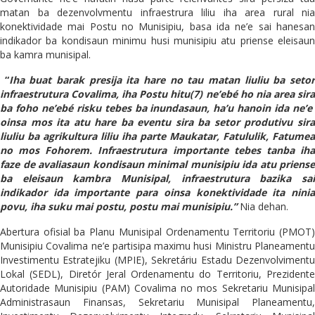
matan ba dezenvolvmentu infraestrura liliu iha area rural nia
konektividade mai Postu no Munisipiu, basa ida ne’e sai hanesan
indikador ba kondisaun minimu husi munisipiu atu priense eleisaun
ba kamra munisipal.
“
Iha buat barak presija ita hare no tau matan liuliu ba seto
infraestrutura Covalima, iha Postu hitu(7) ne’ebé ho nia area sira
ba foho ne’ebé risku tebes ba inundasaun, ha’u hanoin ida ne’e
oinsa mos ita atu hare ba eventu sira ba setor produtivu sira
liuliu ba agrikultura liliu iha parte Maukatar, Fatululik, Fatumea
no mos Fohorem. Infraestrutura importante tebes tanba iha
faze de avaliasaun kondisaun minimal munisipiu ida atu priense
ba eleisaun kambra Munisipal, infraestrutura bazika sai
indikador ida importante para oinsa konektividade ita ninia
povu, iha suku mai postu, postu mai munisipiu.”
Nia dehan.
Abertura ofisial ba Planu Munisipal Ordenamentu Territoriu (PMOT)
Munisipiu Covalima ne’e partisipa maximu husi Ministru Planeamentu
Investimentu Estratejiku (MPIE), Sekretáriu Estadu Dezenvolvimentu
Lokal (SEDL), Diretór Jeral Ordenamentu do Territoriu, Prezidente
Autoridade Munisipiu (PAM) Covalima no mos Sekretariu Munisipal
Administrasaun Finansas, Sekretariu Munisipal Planeamentu,