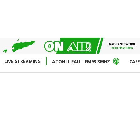
LIVE STREAMING
ATONI LIFAU – FM93.3MHZ
CAFE