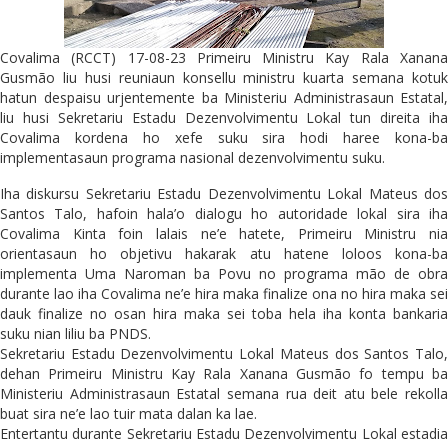
Covalima (RCCT) 17-08-23 Primeiru Ministru Kay Rala Xanana
Gusmão liu husi reuniaun konsellu ministru kuarta semana kotuk
hatun despaisu urjentemente ba Ministeriu Administrasaun Estatal,
liu husi Sekretariu Estadu Dezenvolvimentu Lokal tun direita iha
Covalima kordena ho xefe suku sira hodi haree kona-ba
implementasaun programa nasional dezenvolvimentu suku.
Iha diskursu Sekretariu Estadu Dezenvolvimentu Lokal Mateus dos
Santos Talo, hafoin hala’o dialogu ho autoridade lokal sira iha
Covalima Kinta foin lalais ne’e hatete, Primeiru Ministru nia
orientasaun ho objetivu hakarak atu hatene loloos kona-ba
implementa Uma Naroman ba Povu no programa mão de obra
durante lao iha Covalima ne’e hira maka finalize ona no hira maka sei
dauk finalize no osan hira maka sei toba hela iha konta bankaria
suku nian liliu ba PNDS.
Sekretariu Estadu Dezenvolvimentu Lokal Mateus dos Santos Talo,
dehan Primeiru Ministru Kay Rala Xanana Gusmão fo tempu ba
Ministeriu Administrasaun Estatal semana rua deit atu bele rekolla
buat sira ne’e lao tuir mata dalan ka lae.
Entertantu durante Sekretariu Estadu Dezenvolvimentu Lokal estadia