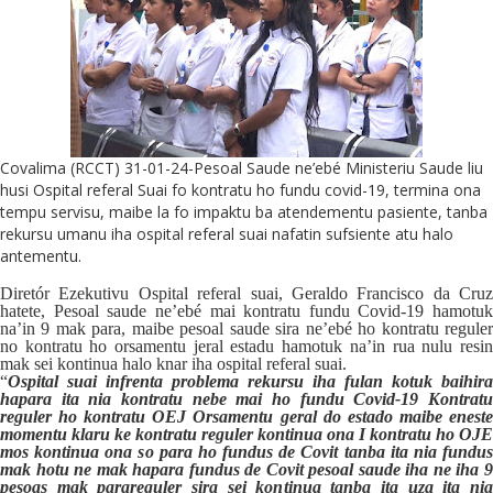
Covalima (RCCT) 31-01-24-Pesoal Saude ne’ebé Ministeriu Saude liu
husi Ospital referal Suai fo kontratu ho fundu covid-19, termina ona
tempu servisu, maibe la fo impaktu ba atendementu pasiente, tanba
rekursu umanu iha ospital referal suai nafatin sufsiente atu halo
antementu.
Diretór Ezekutivu Ospital referal suai, Geraldo Francisco da Cruz
hatete, Pesoal saude ne’ebé mai kontratu fundu Covid-19 hamotuk
na’in 9 mak para, maibe pesoal saude sira ne’ebé ho kontratu reguler
no kontratu ho orsamentu jeral estadu hamotuk na’in rua nulu resin
mak sei kontinua halo knar iha ospital referal suai.
“
Ospital suai infrenta problema rekursu iha fulan kotuk baihira
hapara ita nia kontratu nebe mai ho fundu Covid-19 Kontratu
reguler ho kontratu OEJ Orsamentu geral do estado maibe eneste
momentu klaru ke kontratu reguler kontinua ona I kontratu ho OJE
mos kontinua ona so para ho fundus de Covit tanba ita nia fundus
mak hotu ne mak hapara fundus de Covit pesoal saude iha ne iha 9
pesoas mak parareguler sira sei kontinua tanba ita uza ita nia