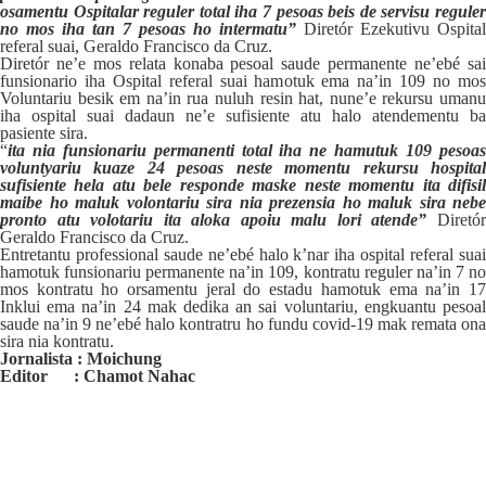
osamentu Ospitalar reguler total iha 7 pesoas beis de servisu reguler
no mos iha tan 7 pesoas ho intermatu”
Diretór Ezekutivu Ospital
referal suai, Geraldo Francisco da Cruz.
Diretór ne’e mos relata konaba pesoal saude permanente ne’ebé sai
funsionario iha Ospital referal suai hamotuk ema na’in 109 no mos
Voluntariu besik em na’in rua nuluh resin hat, nune’e rekursu umanu
iha ospital suai dadaun ne’e sufisiente atu halo atendementu ba
pasiente sira.
“
ita nia funsionariu permanenti total iha ne hamutuk 109 pesoas
voluntyariu kuaze 24 pesoas neste momentu rekursu hospital
sufisiente hela atu bele responde maske neste momentu ita difisil
maibe ho maluk volontariu sira nia prezensia ho maluk sira nebe
pronto atu volotariu ita aloka apoiu malu lori atende”
Diretó
Geraldo Francisco da Cruz.
Entretantu professional saude ne’ebé halo k’nar iha ospital referal suai
hamotuk funsionariu permanente na’in 109, kontratu reguler na’in 7 no
mos kontratu ho orsamentu jeral do estadu hamotuk ema na’in 17
Inklui ema na’in 24 mak dedika an sai voluntariu, engkuantu pesoal
saude na’in 9 ne’ebé halo kontratru ho fundu covid-19 mak remata ona
sira nia kontratu.
Jornalista : Moichung
Editor : Chamot Nahac