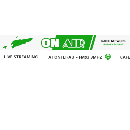
LIVE STREAMING
ATONI LIFAU – FM93.3MHZ
CAFE