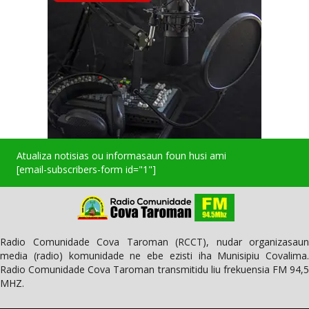
Atualiza notisias ou informasaun foun husi ami
[email-subscribers-form id="1"]
Radio Comunidade Cova Taroman (RCCT), nudar organizasaun
media (radio) komunidade ne ebe ezisti iha Munisipiu Covalima.
Radio Comunidade Cova Taroman transmitidu liu frekuensia FM 94,5
MHZ.