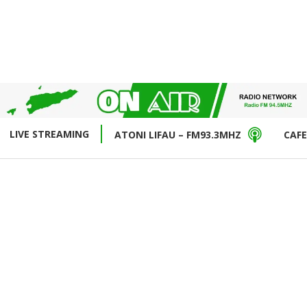
LIVE STREAMING
ATONI LIFAU – FM93.3MHZ
CAFE