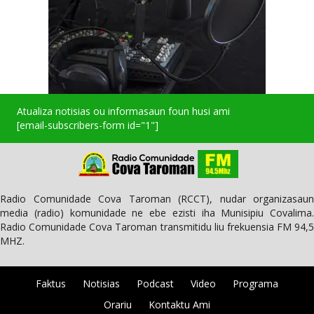
Atualiza notisias ou informasaun foun husi ami
[email-subscribers-form id="1"]
Radio Comunidade Cova Taroman (RCCT), nudar organizasaun
media (radio) komunidade ne ebe ezisti iha Munisipiu Covalima.
Radio Comunidade Cova Taroman transmitidu liu frekuensia FM 94,5
MHZ.
Faktus
Notisias
Podcast
Video
Programa
Orariu
Kontaktu Ami