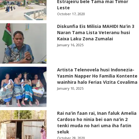
Estrajeiru bele Tama mai Timor
Leste
October 17, 2020
Diskunfia Eis Milisia MAHIDI Na’in 3
Naran Tama Lista Veteranu husi
Kaixa Laku Zona Zumalai
January 16, 2025
Artista Telenovela husi Indonezia-
Yasmin Napper Ho Familia Kontente
wainhira halo Ferias Vizita Covalima
January 10, 2025
Rai na’in faan rai, Inan faluk Amelia
Cardoso ho ninia bei oan na’in 2
tenki muda no hari uma iha fatin
seluk
October 28, 2020