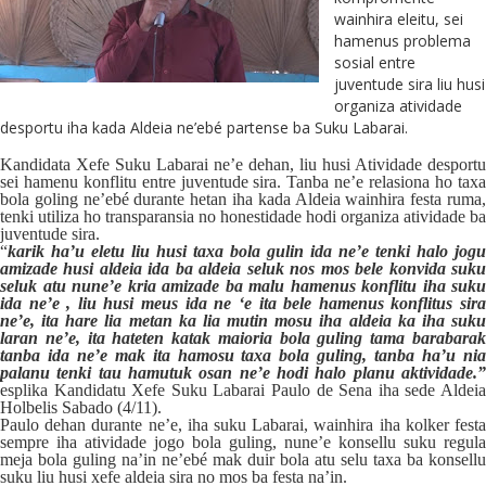
wainhira eleitu, sei
hamenus problema
sosial entre
juventude sira liu husi
organiza atividade
desportu iha kada Aldeia ne’ebé partense ba Suku Labarai.
Kandidata Xefe Suku Labarai ne’e dehan, liu husi Atividade desportu
sei hamenu konflitu entre juventude sira. Tanba ne’e relasiona ho taxa
bola goling ne’ebé durante hetan iha kada Aldeia wainhira festa ruma,
tenki utiliza ho transparansia no honestidade hodi organiza atividade ba
juventude sira.
“
karik ha’u eletu liu husi ta
x
a bola gulin ida ne’
e
te
n
ki halo jogu
amizade husi aldeia ida ba aldeia
seluk nos
mos bele konvida suk
seluk atu nune’
e
kria amizade ba malu hamenus konflitu iha suku
ida ne’
e
, liu husi meus ida ne ‘
e
ita bele hamenus konflitus sir
ne’
e,
ita hare lia metan ka lia mutin mosu iha aldeia ka iha suku
laran ne’
e,
ita hateten katak maioria bola gulin
g
tama barabara
tanba ida ne’
e
mak ita hamosu ta
x
a bola gulin
g, tanba
ha’u ni
palanu tenki tau hamutuk osan ne’
e
hodi
halo
planu aktividade.
esplika Kandidatu Xefe Suku Labarai Paulo de Sena iha sede Aldeia
Holbelis Sabado (4/11).
Paulo dehan durante ne’e, iha suku Labarai, wainhira iha kolker festa
sempre iha atividade jogo bola guling, nune’e konsellu suku regula
meja bola guling na’in ne’ebé mak duir bola atu selu taxa ba konsellu
suku liu husi xefe aldeia sira no mos ba festa na’in.