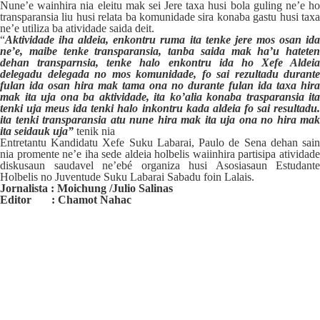
Nune’e wainhira nia eleitu mak sei Jere taxa husi bola guling ne’e ho
transparansia liu husi relata ba komunidade sira konaba gastu husi taxa
ne’e utiliza ba atividade saida deit.
“
A
ktividade iha aldeia, enkontru ruma ita tenke jere mos osan ida
ne’
e,
maibe tenke transparansia, tanba saida mak ha’u hateten
dehan transparnsia, tenke halo enkontru ida ho
X
efe
A
ldeia
delegadu delegada no mos komunidade, fo sai re
z
ultadu durante
fulan ida osan hira mak tama ona no durante fulan ida ta
x
a hira
mak ita uja ona ba aktividade, ita ko’
a
lia konaba trasparansia ita
tenki uja meus ida tenk
i
halo inkontru kada aldeia fo sai resultadu
ita tenk
i
transparansia atu nune hira mak ita uja ona no hira mak
ita seidauk uja”
tenik nia
Entretantu Kandidatu Xefe Suku Labarai, Paulo de Sena dehan sain
nia promente ne’e iha sede aldeia holbelis waiinhira partisipa atividade
diskusaun saudavel ne’ebé organiza husi Asosiasaun Estudante
Holbelis no Juventude Suku Labarai Sabadu foin Lalais.
Jornalista :
Moichung /Julio Salinas
Editor : Chamot Nahac