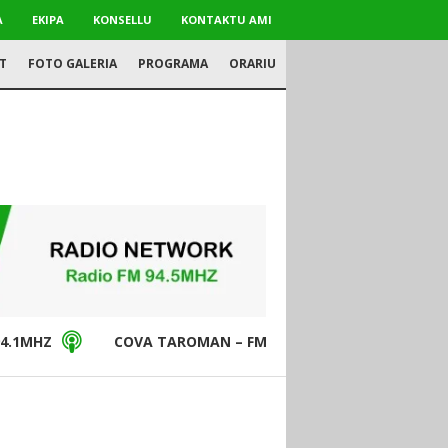
A
EKIPA
KONSELLU
KONTAKTU AMI
T
FOTO GALERIA
PROGRAMA
ORARIU
4.1MHZ
COVA TAROMAN – FM94.5MHZ
DON BO