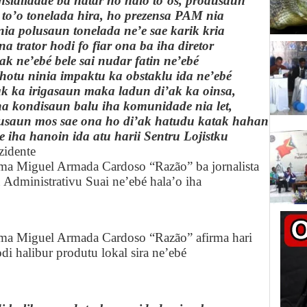
nsialidade ba natar no halo to’os, produsaun
a to’o tonelada hira, ho prezensa PAM nia
nia polusaun tonelada ne’e sae karik kria
a trator hodi fo fiar ona ba iha diretor
rak ne’ebé bele sai nudar fatin ne’ebé
 hotu ninia impaktu ka obstaklu ida ne’ebé
ak ka irigasaun maka ladun di’ak ka oinsa,
ona kondisaun balu iha komunidade nia let,
dusaun mos sae ona ho di’ak hatudu katak hahan
e iha hanoin ida atu harii Sentru Lojistku
zidente
a Miguel Armada Cardoso “Razão” ba jornalista
tu Administrativu Suai ne’ebé hala’o iha
ma Miguel Armada Cardoso “Razão” afirma hari
odi halibur produtu lokal sira ne’ebé