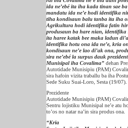
rai iha Covalima ne’e iha duni pote
ida ne’ebé ita iha kada tinan sae b
mandatu ida ne’e hodi identifika ni
tiha kondisaun balu tanba ita iha on
Agrikultura hodi identifika fatin hi
produsaun ba hare nian, identifika
ita haree katak bee maka ladun di’
identifika hotu ona ida ne’e, kria 
kondisaun ne’e lao di’ak ona, pro
sira ne’ebé la surpus dauk prezident
Munisipal iha Covalima”
dehan Pre
Autotidade Munisipiu (PAM) Covalim
sira hafoin vizita traballu ba iha Pos
Sede Suku Suai-Loro, Sesta (19/07).
Prezidente
Autotidade Munisipiu (PAM) Covali
Sentru lojistiku Munisipal ne’e atu h
to’os no natar na’in sira produs ona.
“Kria