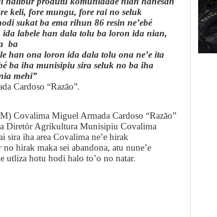
odi halibur produtu komunidade nian hanesan
ore keli, fore mungu, fore rai no seluk
a hodi sukat ba ema rihun 86 resin ne’ebé
ida labele han dala tolu ba loron ida nian,
a
ba
e han ona loron ida dala tolu ona ne’e ita
’ebé ba iha munisipiu sira seluk no ba iha
 nia mehi”
da Cardoso “Razão”.
PAM) Covalima Miguel Armada Cardoso “Razão”
ha Diretór Agrikultura Munisipiu Covalima
rai sira iha area Covalima ne’e hirak
ar no hirak maka sei abandona, atu nune’e
e utliza hotu hodi halo to’o no natar.