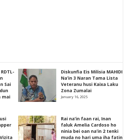
s RDTL-
Diskunfia Eis Milisia MAHIDI
un
Na’in 3 Naran Tama Lista
n Sai
Veteranu husi Kaixa Laku
adun
Zona Zumalai
a mai
January 16, 2025
usi
Rai na’in faan rai, Inan
apper
faluk Amelia Cardoso ho
ninia bei oan na’in 2 tenki
Vizita
muda no hari uma iha fatin