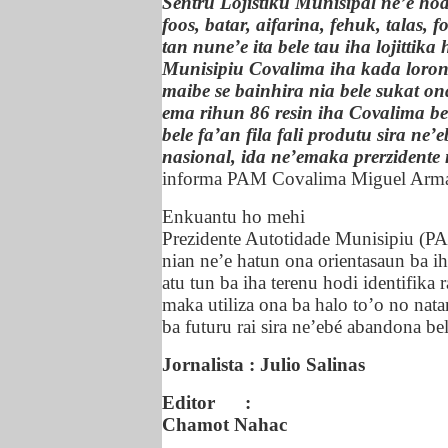
Sentru Lojistiku Munisipal ne’e h
foos, batar, aifarina, fehuk, talas, f
tan nune’e ita bele tau iha lojittik
Munisipiu Covalima iha kada loron 
maibe se bainhira nia bele sukat on
ema rihun 86 resin iha Covalima bel
bele fa’an fila fali produtu sira ne
nasional, ida ne’emaka prerzidente
informa PAM Covalima Miguel Arma
Enkuantu ho mehi
Prezidente Autotidade Munisipiu (
nian ne’e hatun ona orientasaun ba i
atu tun ba iha terenu hodi identifika 
maka utiliza ona ba halo to’o no nat
ba futuru rai sira ne’ebé abandona bel
Jornalista : Julio Salinas
Editor
:
Chamot Nahac