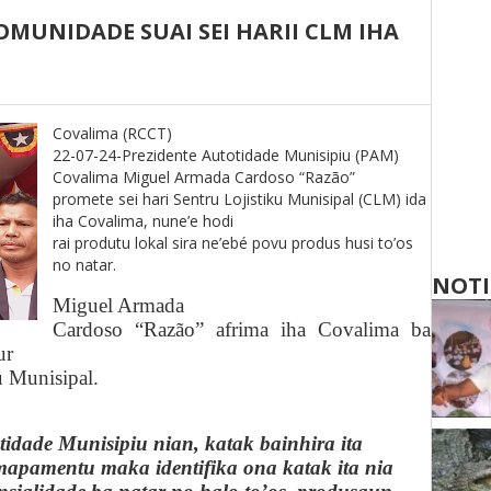
MUNIDADE SUAI SEI HARII CLM IHA
Covalima (RCCT)
22-07-24-Prezidente Autotidade Munisipiu (PAM)
Covalima Miguel Armada Cardoso “Razão”
promete sei hari Sentru Lojistiku Munisipal (CLM) ida
iha Covalima, nune’e hodi
rai produtu lokal sira ne’ebé povu produs husi to’os
no natar.
NOTI
Miguel Armada
Cardoso “Razão” afrima iha Covalima ba
ur
u Munisipal.
tidade Munisipiu nian, katak bainhira ita
mapamentu maka identifika ona katak ita nia