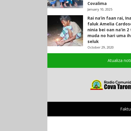
Covalima
January 10, 2025
Rai na’in faan rai, In
faluk Amelia Cardos
ninia bei oan na’in 2
muda no hari uma ih
seluk
October 29, 2020
Atualiza not
Faktu