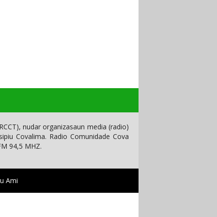
CCT), nudar organizasaun media (radio)
isipiu Covalima. Radio Comunidade Cova
 FM 94,5 MHZ.
tu Ami