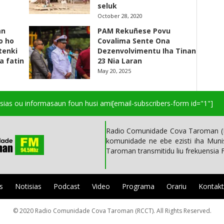
seluk
October 28, 2020
an
PAM Rekuñese Povu
o ho
Covalima Sente Ona
 tenki
Dezenvolvimentu Iha Tinan
a fatin
23 Nia Laran
May 20, 2025
isias ou informasaun foun husi ami
[email-subscribers-form id="1"]
Radio Comunidade Cova Taroman (R
komunidade ne ebe ezisti iha Mun
Taroman transmitidu liu frekuensia
s
Notisias
Podcast
Video
Programa
Orariu
Kontak
© 2020 Radio Comunidade Cova Taroman (RCCT). All Rights Reserved.