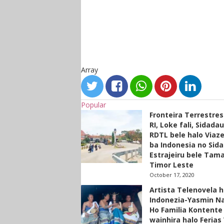
Array
Popular
Fronteira Terrestre
RI, Loke fali, Sidada
RDTL bele halo Viaze
ba Indonesia no Sid
Estrajeiru bele Tam
Timor Leste
October 17, 2020
Artista Telenovela h
Indonezia-Yasmin N
Ho Familia Kontente
wainhira halo Ferias 