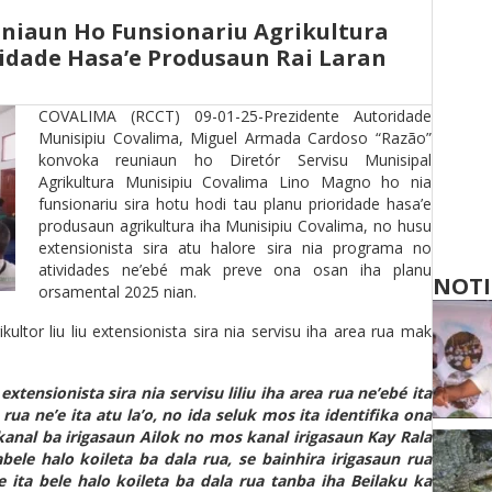
iaun Ho Funsionariu Agrikultura
ridade Hasa’e Produsaun Rai Laran
COVALIMA ­(RCCT) 09-01-25-Prezidente Autoridade
Munisipiu Covalima, Miguel Armada Cardoso “Razão”
konvoka reuniaun ho Diretór Servisu Munisipal
Agrikultura Munisipiu Covalima Lino Magno ho nia
funsionariu sira hotu hodi tau planu prioridade hasa’e
produsaun agrikultura iha Munisipiu Covalima, no husu
extensionista sira atu halore sira nia programa no
atividades ne’ebé mak preve ona osan iha planu
NOTI
orsamental 2025 nian.
kultor liu liu extensionista sira nia servisu iha area rua mak
tensionista sira nia servisu liliu iha area rua ne’ebé ita
ua ne’e ita atu la’o, no ida seluk mos ita identifika ona
kanal ba irigasaun Ailok no mos kanal irigasaun Kay Rala
ele halo koileta ba dala rua, se bainhira irigasaun rua
ita bele halo koileta ba dala rua tanba iha Beilaku ka