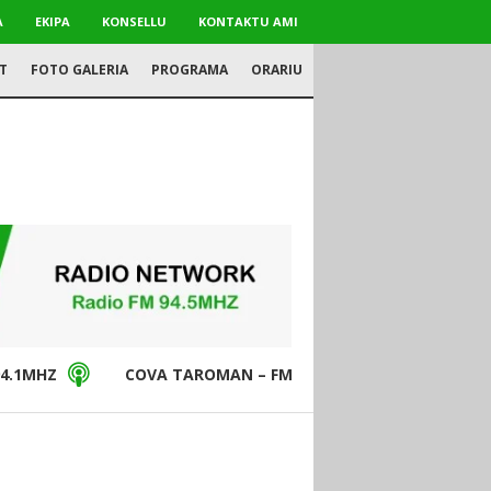
A
EKIPA
KONSELLU
KONTAKTU AMI
T
FOTO GALERIA
PROGRAMA
ORARIU
4.1MHZ
COVA TAROMAN – FM94.5MHZ
DON BO