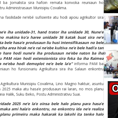
ba Jornalista sira hafoin remata konvoka reuniaun ho
ontru Administrasaun Munisipiu Covalima.
 fasilidade ne’ebé sufisiente atu hodi apoiu agrikultor sira
e’e iha unidade-31, hand trator iha unidade 30, Nune’e
o makina ko’a haree unidade 36 katak buat sira ne’e
ta bele hasa’e produsaun liu husi intensifikasaun no bele
ha area hirak ne’e rai ne’ebe kultiva ne’e bele hadi’a tan
ele hare hodi nune’e iha produsaun ne’ebe naton ba iha
nu PAM nian hodi extensionista sira foka ba iha Raimea
a ne’eba hodi demoplot ne’e bele la’o”
informa PAM ba
niaun ho funsionariu Agrikultura sira iha Salaun enkontru
l Agrikultura Munisipiu Covalima, Lino Magno haktuir, asuntu
nan 2025 maka atu hasa’e produsaun rai laran, no mos planu
eia Halik, Suku Beko, Postu Administrativu Suai.
idade 2025 ne’e la’o oinsa bele halo planu para hasa’e
maka ami hala’o enkontru, no enkontru ida ne’e realiza
 planu primeiru maka hakarak ka lakohi ita tenke halo