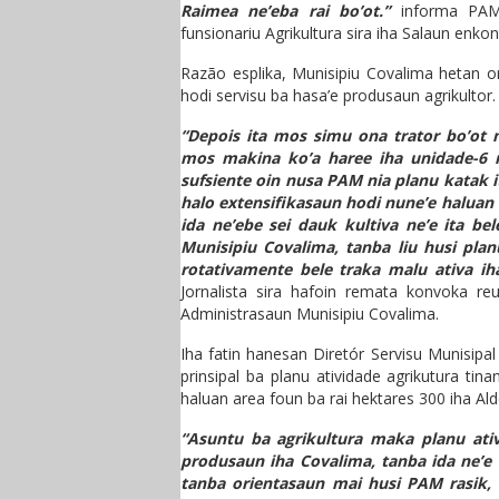
Raimea ne’eba rai bo’ot.”
informa PAM 
funsionariu Agrikultura sira iha Salaun enk
Razão esplika, Munisipiu Covalima hetan ona
hodi servisu ba hasa’e produsaun agrikultor.
“Depois ita mos simu ona trator bo’ot n
mos makina ko’a haree iha unidade-6 n
sufsiente oin nusa PAM nia planu katak i
halo extensifikasaun hodi nune’e haluan ti
ida ne’ebe sei dauk kultiva ne’e ita b
Munisipiu Covalima, tanba liu husi pla
rotativamente bele traka malu ativa ih
Jornalista sira hafoin remata konvoka reu
Administrasaun Munisipiu Covalima.
Iha fatin hanesan Diretór Servisu Munisipa
prinsipal ba planu atividade agrikutura ti
haluan area foun ba rai hektares 300 iha Ald
“Asuntu ba agrikultura maka planu ativ
produsaun iha Covalima, tanba ida ne’e 
tanba orientasaun mai husi PAM rasik,