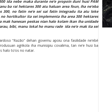
s 300 ida nebe maka durante ne’e propoin duni husi PAM
anu ba rai hektares 300 atu haluan area foun, iha ne’eba
 300, no fatin ne’e sei sai fatin integradu ita atu loke
 no hortikultor ita sei implementa iha area 300 hektares
eba mak hanesan peskas nian halo kolam ikan iha unidade
karau, bibi, manu lokal ho manu rade ida ne’e mak ita sei
.
doso “Razão” dehan governu apoiu ona fasilidade ne’ebé
produsuan agrikola iha munisipiu covalima, tan ne’e husi ba
s halo to’os no natar.