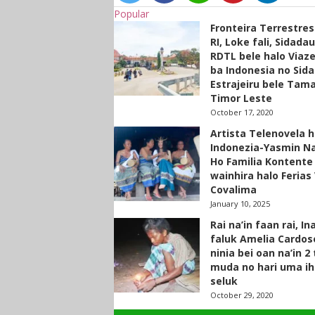
Popular
Fronteira Terrestre
RI, Loke fali, Sidada
RDTL bele halo Viaze
ba Indonesia no Sid
Estrajeiru bele Tam
Timor Leste
October 17, 2020
Artista Telenovela h
Indonezia-Yasmin N
Ho Familia Kontente
wainhira halo Ferias 
Covalima
January 10, 2025
Rai na’in faan rai, In
faluk Amelia Cardos
ninia bei oan na’in 2
muda no hari uma ih
seluk
October 29, 2020