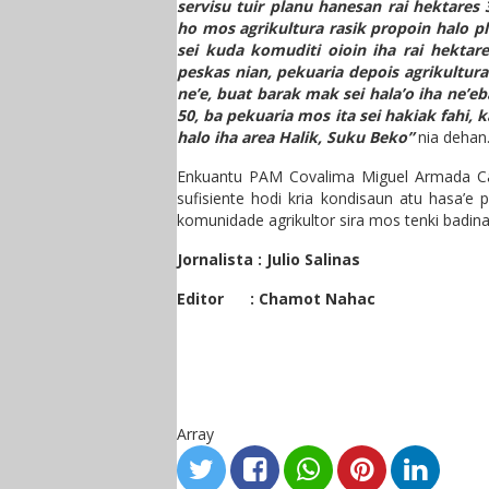
servisu tuir planu hanesan rai hektare
ho mos agrikultura rasik propoin halo pl
sei kuda komuditi oioin iha rai hektares
peskas nian, pekuaria depois agrikultura
ne’e, buat barak mak sei hala’o iha ne’
50, ba pekuaria mos ita sei hakiak fahi, 
halo iha area Halik, Suku Beko”
nia dehan
Enkuantu PAM Covalima Miguel Armada Car
sufisiente hodi kria kondisaun atu hasa’e 
komunidade agrikultor sira mos tenki badina
Jornalista : Julio Salinas
Editor : Chamot Nahac
Array