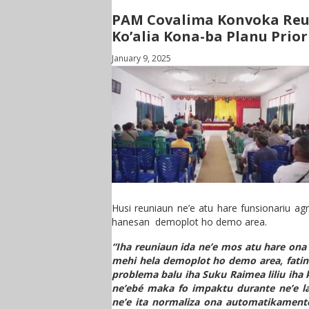
PAM Covalima Konvoka Reun
Ko’alia Kona-ba Planu Prio
January 9, 2025
Husi reuniaun ne’e atu hare funsionariu agri
hanesan demoplot ho demo area.
“Iha reuniaun ida ne’e mos atu hare ona ex
mehi hela demoplot ho demo area, fatin r
problema balu iha Suku Raimea liliu iha 
ne’ebé maka fo impaktu durante ne’e lab
ne’e ita normaliza ona automatikamente 