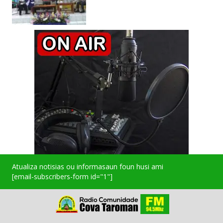
Atualiza notisias ou informasaun foun husi ami
[email-subscribers-form id="1"]