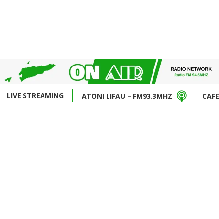
LIVE STREAMING
ATONI LIFAU – FM93.3MHZ
CAFE