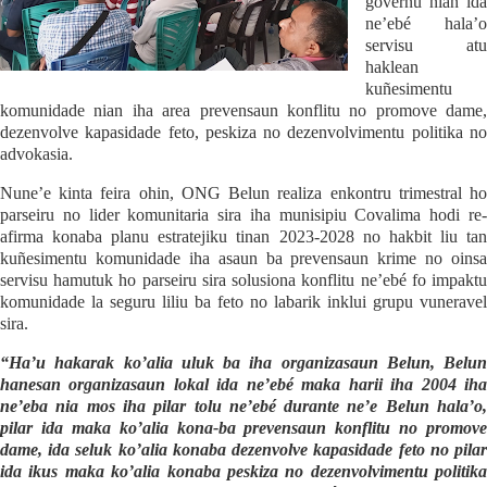
governu nian ida
ne’ebé hala’o
servisu atu
haklean
kuñesimentu
komunidade nian iha area prevensaun konflitu no promove dame,
dezenvolve kapasidade feto, peskiza no dezenvolvimentu politika no
advokasia.
Nune’e kinta feira ohin, ONG Belun realiza enkontru trimestral ho
parseiru no lider komunitaria sira iha munisipiu Covalima hodi re-
afirma konaba planu estratejiku tinan 2023-2028 no hakbit liu tan
kuñesimentu komunidade iha asaun ba prevensaun krime no oinsa
servisu hamutuk ho parseiru sira solusiona konflitu ne’ebé fo impaktu
komunidade la seguru liliu ba feto no labarik inklui grupu vuneravel
sira.
“Ha’u hakarak ko’alia uluk ba iha organizasaun Belun, Belun
hanesan organizasaun lokal ida ne’ebé maka harii iha 2004 iha
ne’eba nia mos iha pilar tolu ne’ebé durante ne’e Belun hala’o,
pilar ida maka ko’alia kona-ba prevensaun konflitu no promove
dame, ida seluk ko’alia konaba dezenvolve kapasidade feto no pilar
ida ikus maka ko’alia konaba peskiza no dezenvolvimentu politika