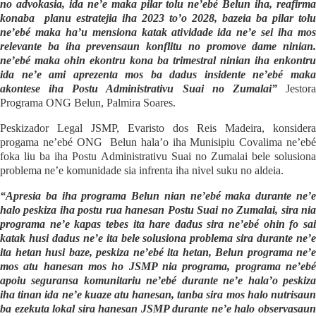
no advokasia, ida ne’e maka pilar tolu ne’ebé Belun iha, reafirma
konaba
planu estratejia iha 2023 to’o 2028, bazeia ba pilar tolu
ne’ebé maka ha’u mensiona katak atividade ida ne’e sei iha mos
relevante ba iha prevensaun konflitu no promove dame ninian.
ne’ebé maka ohin ekontru kona ba trimestral ninian iha enkontru
ida ne’e ami aprezenta mos ba dadus insidente ne’ebé maka
akontese iha Postu Administrativu Suai no Zumalai”
Jestor
Programa ONG Belun, Palmira Soares.
Peskizador Legal JSMP, Evaristo dos Reis Madeira, konsidera
progama ne’ebé ONG
Belun hala’o iha Munisipiu Covalima ne’eb
foka liu ba iha Postu Administrativu Suai no Zumalai bele solusiona
problema ne’e komunidade sia infrenta iha nivel suku no aldeia.
“Apresia ba iha programa Belun nian ne’ebé maka durante ne’e
halo peskiza iha postu rua hanesan Postu Suai no Zumalai, sira nia
programa ne’e kapas tebes ita hare dadus sira ne’ebé ohin fo sai
katak husi dadus ne’e ita bele solusiona problema sira durante ne’e
ita hetan husi baze, peskiza ne’ebé ita hetan, Belun programa ne’e
mos atu hanesan mos ho JSMP nia programa, programa ne’ebé
apoiu seguransa komunitariu ne’ebé durante ne’e hala’o peskiza
iha tinan ida ne’e kuaze atu hanesan, tanba sira mos halo nutrisaun
ba ezekuta lokal sira hanesan JSMP durante ne’e halo observasaun