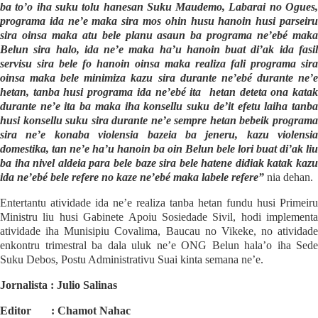
ba to’o iha suku tolu hanesan Suku Maudemo, Labarai no Ogues,
programa ida ne’e maka sira mos ohin husu hanoin husi parseiru
sira oinsa maka atu bele planu asaun ba programa ne’ebé maka
Belun sira halo, ida ne’e maka ha’u hanoin buat di’ak ida fasil
servisu sira bele fo hanoin oinsa maka realiza fali programa sira
oinsa maka bele minimiza kazu sira durante ne’ebé durante ne’e
hetan, tanba husi programa ida ne’ebé ita
hetan deteta ona kata
durante ne’e ita ba maka iha konsellu suku de’it efetu laiha tanba
husi konsellu suku sira durante ne’e sempre hetan bebeik programa
sira ne’e konaba violensia bazeia ba jeneru, kazu violensia
domestika, tan ne’e ha’u hanoin ba oin Belun bele lori buat di’ak liu
ba iha nivel aldeia para bele baze sira bele hatene didiak katak kazu
ida ne’ebé bele refere no kaze ne’ebé maka labele refere”
nia dehan.
Entertantu atividade ida ne’e realiza tanba hetan fundu husi Primeiru
Ministru liu husi Gabinete Apoiu Sosiedade Sivil, hodi implementa
atividade iha Munisipiu Covalima, Baucau no Vikeke, no atividade
enkontru trimestral ba dala uluk ne’e ONG Belun hala’o iha Sede
Suku Debos, Postu Administrativu Suai kinta semana ne’e.
Jornalista : Julio Salinas
Editor
: Chamot Nahac