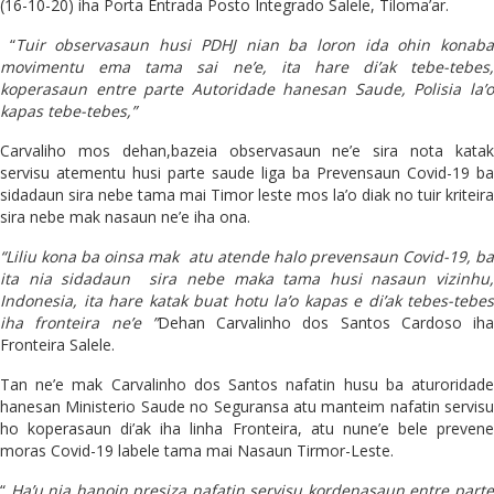
(16-10-20) iha Porta Entrada Posto Integrado Salele, Tiloma’ar.
“
Tuir observasaun husi PDHJ nian ba loron ida ohin konab
movimentu ema tama sai ne’e, ita hare di’ak tebe-tebes,
koperasaun entre parte Autoridade hanesan Saude, Polisia la’o
kapas tebe-tebes,”
Carvaliho mos dehan,bazeia observasaun ne’e sira nota katak
servisu atementu husi parte saude liga ba Prevensaun Covid-19 ba
sidadaun sira nebe tama mai Timor leste mos la’o diak no tuir kriteira
sira nebe mak nasaun ne’e iha ona.
“Liliu kona ba oinsa mak atu atende halo prevensaun Covid-19, ba
ita nia sidadaun sira nebe maka tama husi nasaun vizinhu,
Indonesia, ita hare katak buat hotu la’o kapas e di’ak tebes-tebes
iha fronteira ne’e ”
Dehan Carvalinho dos Santos Cardoso iha
Fronteira Salele.
Tan ne’e mak Carvalinho dos Santos nafatin husu ba aturoridade
hanesan Ministerio Saude no Seguransa atu manteim nafatin servisu
ho koperasaun di’ak iha linha Fronteira, atu nune’e bele prevene
moras Covid-19 labele tama mai Nasaun Tirmor-Leste.
“
Ha’u nia hanoin presiza nafatin servisu kordenasaun entre part