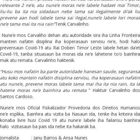
relevante 2 ne’e, atu nune’e moras ne’e labele hadaet mai Timor,
liu-liu ba ita nia sidadaun nebe tama sai ilegalmente di’ak liu
prevene aan hodi labele tama sai ilegal,nune’e labele lori moras
ne’e tama mai ita nia rain”
Tenik Carvalinho.
Nune’e mos Carvaliho dehan atu autoridade sira iha Linha Fronteir
mantein nafatin disiplina iha koperasaun servisu ne’e, hodi halo
prevensaun Covid-19 atu Rai Doben Timor Leste labele hetan da’et
Covid-19, tanba situasaun ba moras ida ne’e lahetene to’o bainhira
mak atu remata. Carvalinho haktenik.
“Husu mos nafatin ba parte autoridade hanesan saude, seguransa
atu koko mantein nafatin disiplina servisu, iha koperasaun nafatin
atu nune’e, prevene moras labele tama mai iha ita nia rain, ita la
hatene moras ne’e bainhira atu remata
” Haktuir Carvalinho do
Santos Cardoso.
Nune’e mos Oficial Fiskalizador Provedoria dos Direitos Humanos
ne’e esplika, Bainhira atu vizita ba Nasaun ida, tenke iha kriteira ida
konaba livre husi Covid 19 atu nune’e labele iha failansu bainhira
halo vizitasaun ba pais ida nebe ita hakarak ba.
Jornalista : Janu Barros & Ansa Nunes