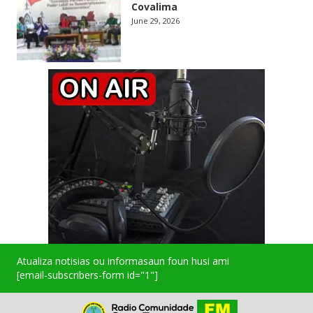
Covalima
June 29, 2026
Atualiza notisias ou informasaun foun husi ami
[email-subscribers-form id="1"]