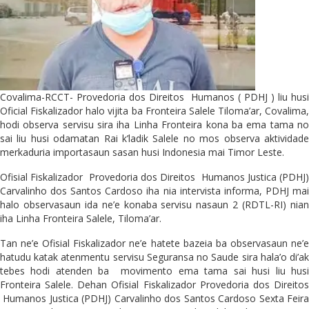
Covalima-RCCT- Provedoria dos Direitos Humanos ( PDHJ ) liu husi
Oficial Fiskalizador halo vijita ba Fronteira Salele Tiloma’ar, Covalima,
hodi observa servisu sira iha Linha Fronteira kona ba ema tama no
sai liu husi odamatan Rai k’ladik Salele no mos observa aktividade
merkaduria importasaun sasan husi Indonesia mai Timor Leste.
Ofisial Fiskalizador Provedoria dos Direitos Humanos Justica (PDHJ)
Carvalinho dos Santos Cardoso iha nia intervista informa, PDHJ mai
halo observasaun ida ne’e konaba servisu nasaun 2 (RDTL-RI) nian
iha Linha Fronteira Salele, Tiloma’ar.
Tan ne’e Ofisial Fiskalizador ne’e hatete bazeia ba observasaun ne’e
hatudu katak atenmentu servisu Seguransa no Saude sira hala’o di’ak
tebes hodi atenden ba movimento ema tama sai husi liu husi
Fronteira Salele. Dehan Ofisial Fiskalizador Provedoria dos Direitos
Humanos Justica (PDHJ) Carvalinho dos Santos Cardoso Sexta Feira