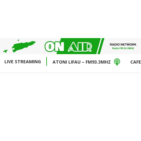
LIVE STREAMING
ATONI LIFAU – FM93.3MHZ
CAFE