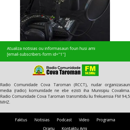
Atualiza notisias ou informasaun foun husi ami
[email-subscribers-form id="1"]
Radio Comunidade Cova Taroman (RCCT), nudar organizasaun
media (radio) komunidade ne ebe ezisti iha Munisipiu Covalima.
Radio Comunidade Cova Taroman transmitidu liu frekuensia FM 94,5
MHZ.
Faktus
Notisias
Podcast
Video
Programa
Orariu
Kontaktu Ami