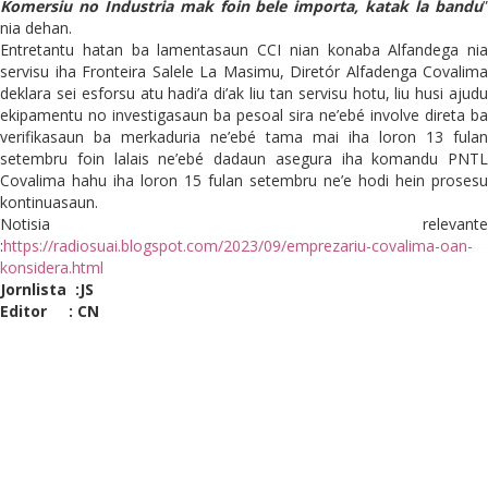
Komersiu no Industria mak foin bele importa, katak la bandu
”
nia dehan.
Entretantu hatan ba lamentasaun CCI nian konaba Alfandega nia
servisu iha Fronteira Salele La Masimu, Diretór Alfadenga Covalima
deklara sei esforsu atu hadi’a di’ak liu tan servisu hotu, liu husi ajudu
ekipamentu no investigasaun ba pesoal sira ne’ebé involve direta ba
verifikasaun ba merkaduria ne’ebé tama mai iha loron 13 fulan
setembru foin lalais ne’ebé dadaun asegura iha komandu PNTL
Covalima hahu iha loron 15 fulan setembru ne’e hodi hein prosesu
kontinuasaun.
Notisia relevante
:
https://radiosuai.blogspot.com/2023/09/emprezariu-covalima-oan-
konsidera.html
Jornlista :JS
Editor : CN