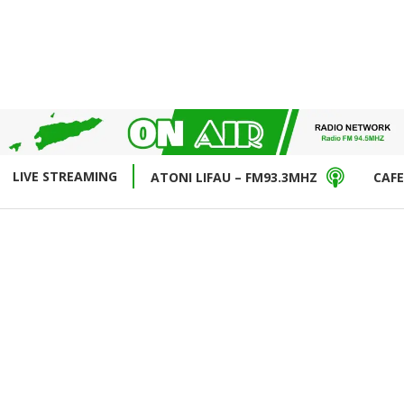
LIVE STREAMING
ATONI LIFAU – FM93.3MHZ
CAFE