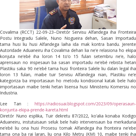
Covalima (RCCT) 22-09-23–Diretór Servisu Alfandega iha Fronteira
Postu Integradu Salele, Nuno Nogueira dehan, Sasan Importadu
tama husi liu husi Alfandega laiha ida mak kontra bandu. Jerente
Autoridade Aduaneiru iha Covalima dehan lia ne’e relasiona ho ekipa
konjuta ne’ebé iha loron 14 to’o 15 fulan setembru ne’e, halo
aprensaun no inspesaun ba sasan importadu ne’ebé rebista hetan
Plastiku saka 90 ne’ebé tama husi fronteira Salele liu dalan legal iha
loron 13 fulan, maibe tuir Servisu Alfandega nian, Plastiku ne’e
kategoriza ba importasaun ho metodu kondisional katak bele halo
importasaun maibe tenki hetan lisensa husi Ministeriu Komersiu no
Industria.
Lee Tan :
https://radiosuai.blogspot.com/2023/09/operasaun-
konjunta-ekipa-prende-kareta.html
Diretór Nuno esplika, Tuir dekretu 87/2022, ko’alia konaba Kodigo
Aduaneiru, instutuisaun seluk bele halo intervensaun ba merkaduria
ne’ebé liu ona husi Prosesu tomak Alfandega iha fronteira ne’ebe
tama ona ba rai laran, liu ona Kilo Metru (KM) 10, maibe tenki iha