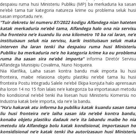
despaixu ruma husi Ministeriu Publiku (MP) ba merkaduria ka sasan
ne’ebé tama tuir kategoria natureza krime ou problema seluk husi
sasan importadu ne’e.
“Tuir dekretu lei numeru 87/2022 kodigu Alfandega nian hateten
katak merkaduria ne’ebé tama, Alfandega halo ona nia servisu
iha fronteira ne’e kuandu liu ona kilometro 10 ba rai laran, ne’e
instituisaun seluk nia servisu, karik instituisaun seluk maka
interven iha laran tenki iha despaixu ruma husi Ministeriu
Publiku ba merkaduria ne’e ho kategoria krime ka ou problema
ruma iha sasan sira ne’ebé importa”
informa Diretór Servisu
Alfandega Munisipiu Covalima, Nuno Noqueira.
Nia Klarifika, Laiha sasan kontra bandu mak importa liu husi
fronteira, maibe relasiona objetu plastiku ne’ebé tama liu husi
fronteira Postu Integradu Salele ne’ebé Ekipa konjuta halo aprensaun
iha loron 14 no 15 foin lalais ne’e kategoriza ba importasaun metodu
ho kondisional ne’ebé tenki iha lisesan husi Ministeriu Komersiu no
Industria katak bele importa, ida ne’e la bandu.
“Ha’u hakarak atu informa ba publiku katak kuandu sasan tama
liu husi fronteira ne’e laiha sasan ida ne’ebé kontra bandu,
konaba objetu plastiku dadauk ne’e ita labandu maibe ho nia
metodu ida Alfandega bolu katak kondisional, importasaun ho
konsidisional ne’e katak tenki iha autorizasaun husi Ministeriu