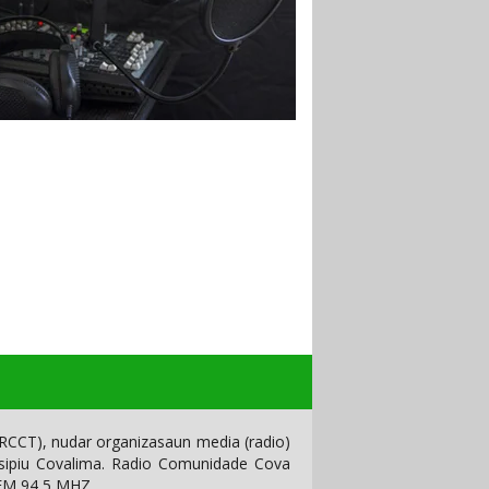
CCT), nudar organizasaun media (radio)
isipiu Covalima. Radio Comunidade Cova
 FM 94,5 MHZ.