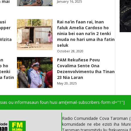
a mai
January 16, 2025
usi
Rai na’in faan rai, Inan
apper
faluk Amelia Cardoso ho
ninia bei oan na’in 2 tenki
Vizita
muda no hari uma iha fatin
seluk
October 28, 2020
an
PAM Rekuñese Povu
o ho
Covalima Sente Ona
 tenki
Dezenvolvimentu Iha Tinan
a fatin
23 Nia Laran
May 20, 2025
isias ou informasaun foun husi ami
[email-subscribers-form id="1"]
Radio Comunidade Cova Taroman (R
komunidade ne ebe ezisti iha Mun
Taroman transmitidu liu frekuensia