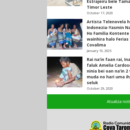
Estrajeiru bele Tam
Timor Leste
October 17, 2020
Artista Telenovela h
Indonezia-Yasmin N
Ho Familia Kontente
wainhira halo Ferias 
Covalima
January 10, 2025
Rai na’in faan rai, In
faluk Amelia Cardos
ninia bei oan na’in 2
muda no hari uma ih
seluk
October 29, 2020
Atualiza not