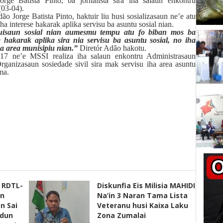
ge Batista Pinto, ba jornalista sira iha salaun enkontru
(03-04).
o Jorge Batista Pinto, haktuir liu husi sosializasaun ne’e atu
ha interese hakarak aplika servisu ba asuntu sosial nian.
ituisaun sosial nian aumesmu tempu atu fo biban mos ba
 hakarak aplika sira nia servisu ba asuntu sosial, no iha
ha area munisipiu nian.”
Diretór Adão hakotu.
2017 ne’e MSSI realiza iha salaun enkontru Administrasaun
rganizasaun sosiedade sivil sira mak servisu iha area asuntu
ma.
s RDTL-
Diskunfia Eis Milisia MAHIDI
un
Na’in 3 Naran Tama Lista
n Sai
Veteranu husi Kaixa Laku
adun
Zona Zumalai