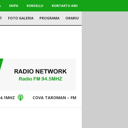
A
EKIPA
KONSELLU
KONTAKTU AMI
T
FOTO GALERIA
PROGRAMA
ORARIU
4.1MHZ
COVA TAROMAN – FM94.5MHZ
DON BO