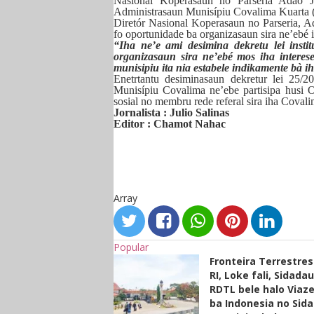
Nasional Koperasaun no Parseria Adão Jor
Administrasaun Munisípiu Covalima Kuarta 
Diretór Nasional Koperasaun no Parseria, Adã
fo oportunidade ba organizasaun sira ne’ebé i
“Iha ne’e ami desimina dekretu lei inst
organizasaun sira ne’ebé mos iha interese
munisipiu ita nia estabele indikamente bà i
Enetrtantu desiminasaun dekretur lei 25/
Munisípiu Covalima ne’ebe partisipa husi O
sosial no membru rede referal sira iha Covali
Jornalista : Julio Salinas
Editor : Chamot Nahac
Array
Popular
Fronteira Terrestre
RI, Loke fali, Sidada
RDTL bele halo Viaze
ba Indonesia no Sid