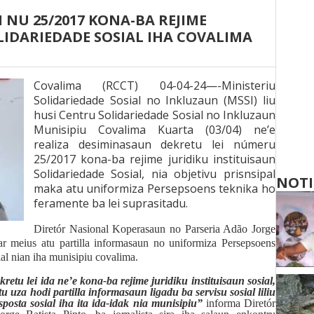
I NU 25/2017 KONA-BA REJIME
LIDARIEDADE SOSIAL IHA COVALIMA
Covalima (RCCT) 04-04-24—-Ministeriu
Solidariedade Sosial no Inkluzaun (MSSI) liu
husi Centru Solidariedade Sosial no Inkluzaun
Munisipiu Covalima Kuarta (03/04) ne’e
realiza desiminasaun dekretu lei númeru
25/2017 kona-ba rejime juridiku instituisaun
Solidariedade Sosial, nia objetivu prisnsipal
NOTI
maka atu uniformiza Persepsoens teknika ho
feramente ba lei suprasitadu.
Diretór Nasional Koperasaun no Parseria Adão Jorge
dar meius atu partilla informasaun no uniformiza Persepsoens
ial nian iha munisipiu covalima.
kretu lei ida ne’e kona-ba rejime juridiku instituisaun sosial,
tu uza hodi partil
l
a informasaun ligadu ba servisu sosial liliu
posta sosial iha ita ida-idak nia munisipiu”
informa Diretór