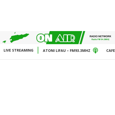
LIVE STREAMING
ATONI LIFAU – FM93.3MHZ
CAFE