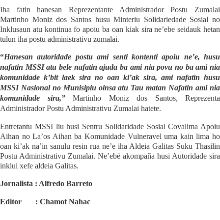
Iha fatin hanesan Reprezentante Administrador Postu Zumalai
Martinho Moniz dos Santos husu Minteriu Solidariedade Sosial no
Inklusaun atu kontinua fo apoiu ba oan kiak sira ne’ebe seidauk hetan
tulun iha postu administrativu zumalai.
“
Hanesan autoridade postu ami senti kontenti apoiu ne’e, husu
nafatin MSSI atu bele nafatin ajuda ba ami nia povu no ba ami nia
komunidade k’bit laek sira no oan ki’ak sira, ami nafatin husu
MSSI Nasional no Munisipiu oinsa atu Tau matan Nafatin ami nia
komunidade sira,”
Martinho Moniz dos Santos, Reprezenta
Administrador Postu Administrativu Zumalai hatete.
Entretantu MSSI liu husi Sentru Solidaridade Sosial Covalima Apoiu
Aihan no La’os Aihan ba Komunidade Vulneravel uma kain lima ho
oan ki’ak na’in sanulu resin rua ne’e iha Aldeia Galitas Suku Thasilin
Postu Administrativu Zumalai. Ne’ebé akompaña husi Autoridade sira
inklui xefe aldeia Galitas.
Jornalista : Alfredo Barreto
Editor
: Chamot Nahac