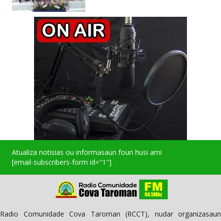
Atualiza notisias ou informasaun foun husi ami
[email-subscribers-form id="1"]
Radio Comunidade Cova Taroman (RCCT), nudar organizasaun