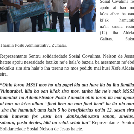
Sosial Covalima fo
apoiu ai han no
la’os aihan ba oan
ki’ak hamutuk
na’in sanulu resin
(12) iha Aldeia
Galitas, Suku
Thasilin Postu Administrativu Zumalai.
Reprezentante Sentru solidariedade Sosial Covalima, Nelson de Jesus
hatete apoiu nesesidade baziku ne’e hala’o bazeia ba asesmentu ne’ebé
tekniku sira sira hala’o iha terenu no mos pedidu mai husi Xefe Aldeia
sira.
“
Ohin loron MSSI mos ho nia papel ida atu hare liu ba iha familia
Vulnarabel, liliu ba oan ki’ak sira mos, tanba ida ne’e mak MSSI
hamutuk ho Administrador Postu Zumalai ohin loron ita mai apoiu
ai han no la’os aihan “food item no non food item” ba ita nia oan
sira iha hamutuk uma kain 5 ho benefisiarius na’in 12, sasan sir
mak hanesan fos ,susu ben ,danko,deho,tasu sanan, sinelus,
sabaun, pasta dentes, bitit no seluk seluk tan
”
Reprezentante
Sentr
Solidariedade Sosial Nelson de Jesus hatete.