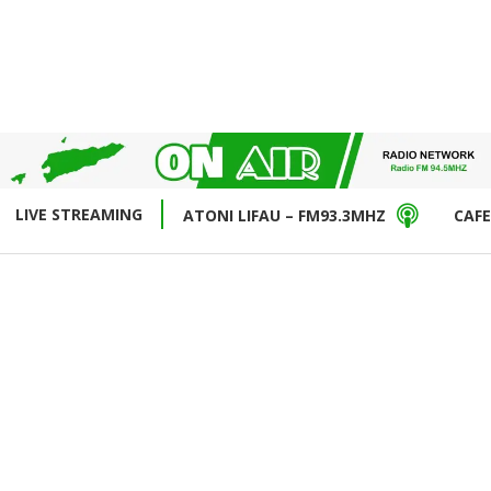
LIVE STREAMING
ATONI LIFAU – FM93.3MHZ
CAFE