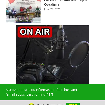
Covalima
June 29, 2026
Atualiza notisias ou informasaun foun husi ami
[email-subscribers-form id="1"]