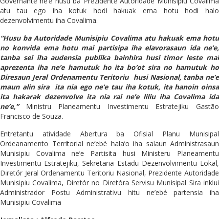
Governante ne’e husu ba Prezidente Autoridade Munisipiu Covalima
atu tau ego iha kotuk hodi hakuak ema hotu hodi halo
dezenvolvimentu iha Covalima.
“Husu ba Autoridade Munisipiu Covalima atu hakuak ema hotu
no konvida ema hotu mai partisipa iha elavorasaun ida ne’e,
tanba sei iha audensia publika bainhira husi timor leste mai
aprezenta iha ne’e hamutuk ho ita bo’ot sira no hamutuk ho
Diresaun Jeral Ordenamentu Teritoriu husi Nasional, tanba ne’e
maun alin sira ita nia ego ne’e tau iha kotuk, ita hanoin oinsa
ita hakarak dezenvolve ita nia rai ne’e liliu iha Covalima ida
ne’e,”
Ministru Planeamentu Investimentu Estratejiku Gastão
Francisco de Souza.
Entretantu atividade Abertura ba Ofisial Planu Munisipal
Ordeanamento Territorial ne’ebé hala’o iha salaun Administrasaun
Munisipiu Covalima ne’e Partisita husi Ministeru Planeamentu
Investimentu Estratejiku, Sekretaria Estadu Dezenvolvimentu Lokal,
Diretór Jeral Ordenamentu Teritoriu Nasional, Prezidente Autoridade
Munisipiu Covalima, Diretór no Diretóra Servisu Munisipal Sira inklui
Administrador Postu Administrativu hitu ne’ebé partensia iha
Munisipiu Covalima