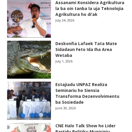
Assanami Konsidera Agrikultura
la ba oin tanba la uja Teknolojia
Agrikultura ho di’ak
July 24, 2026
Deskonfia Lafaek Tata Mate
Sidadaun Feto Ida Iha Area
Wetaba
July 1, 2026
Estajiadu UNPAZ Realiza
Seminariu ho Siensia
Transforma Dezenvolvimentu
ba Sosiedade
June 30, 2026
CNE Halo Talk Show ho Lider
Partidu Politiku Munisipiu