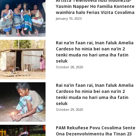
Artista Telenovela husi Indonezia-
Yasmin Napper Ho Familia Kontente
wainhira halo Ferias Vizita Covalima
January 10, 2025
Rai na’in faan rai, Inan faluk Amelia
Cardoso ho ninia bei oan na’in 2
tenki muda no hari uma iha fatin
seluk
October 28, 2020
Rai na’in faan rai, Inan faluk Amelia
Cardoso ho ninia bei oan na’in 2
tenki muda no hari uma iha fatin
seluk
October 29, 2020
PAM Rekuñese Povu Covalima Sente
Ona Dezenvolvimentu Iha Tinan 23