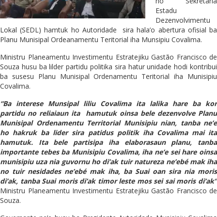
no Sekretaria
Estadu
Dezenvolvimentu
Lokal (SEDL) hamtuk ho Autoridade sira hala’o abertura ofisial ba
Planu Munisipal Ordeanamentu Teritorial iha Munsipiu Covalima.
Ministru Planeamentu Investimentu Estratejiku Gastão Francisco de
Souza husu ba lilder partidu politika sira hatur unidade hodi kontribui
ba susesu Planu Munisipal Ordenamentu Teritorial iha Munisipiu
Covalima.
“Ba interese Munsipal liliu Covalima ita lalika hare ba kor
partidu no reliaiaun ita hamutuk oinsa bele dezenvolve Planu
Munisipal Ordenamentu Territorial Munisipiu nian, tanba ne’e
ho hakruk ba lider sira patidus politik iha Covalima mai ita
hamutuk. Ita bele partisipa iha elaborasaun planu, tanba
importante tebes ba Munisipiu Covalima, iha ne’e sei hare oinsa
munisipiu uza nia guvornu ho di’ak tuir natureza ne’ebé mak iha
no tuir nesidades ne’ebé mak iha, ba Suai oan sira nia moris
di’ak, tanba Suai moris di’ak timor leste mos sei sai moris di’ak”
Ministru Planeamentu Investimentu Estratejiku Gastão Francisco de
Souza.