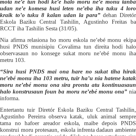
mota ne’e tun hodi ke’e halo moru ne’e monu tanba
udan ne’e komesa husi leten ne’eba iha tuku 4 loro
kraik to’o tuku 8 kalan udan la para”
dehan Diretó
Eskola Baziku Central Tashili
n
, Agustinho Freitas ba
RCCT iha Tashilin Sesta (31/05).
Nia afirma relasiona ho moru eskola ne’ebé monu ekipa
husi PNDS munisipiu Covalima tun direita
hodi hal
observasaun
no konsege sukat moru ne’ebé monu iha
metru 103.
“Sira husi PNDS mai ona hare no sukat tiha
h
irak
ne’ebé monu iha 103 metru, tuir ha’u nia hatene katak
moru ne’ebé monu ona sira prontu atu kontinuasaun
halo konstrusaun foun ba moru ne’ebé monu ona”
nia
informa.
Entertantu tuir Diretór Eskola Baziku Central Tashilin,
Agustinho Pereirra observa katak,
uluk animal sempr
tama no hafoer areador eskola, maibe
depois
PND
konstrui
moru
protesaun,
eskola
infrenta dadaun ambient