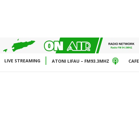
LIVE STREAMING
ATONI LIFAU – FM93.3MHZ
CAFE