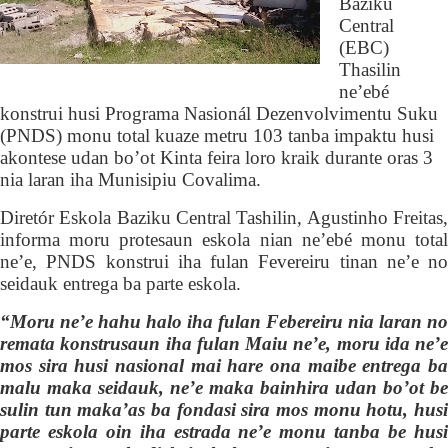
Baziku
Central
(EBC)
Thasilin
ne’ebé
konstrui husi Programa Nasionál Dezenvolvimentu Suku
(PNDS)
monu total
kuaze metru 103 tanba impaktu husi
akontes
e
udan bo’ot Kinta feira loro kraik durante oras 3
nia laran iha Munisipiu Covalima.
Diretór Eskola Baziku Central Tashili
n
, Agustinho Freitas
informa
moru
protesaun eskola nian ne’ebé monu tota
ne’e,
PNDS
konstrui
iha fula
n
Fevereiru tinan ne’e no
seidauk entrega ba
parte
eskola.
“Moru ne’e hahu halo iha fulan Fe
b
ereiru nia laran no
remata konstrusaun iha fulan Maiu ne’e, moru ida ne’e
mos sira husi nasional mai hare ona maibe entrega ba
malu maka seidauk, ne’e maka bainhira udan bo’ot be
sulin tun maka’as ba fondasi sira mos monu hotu, husi
parte eskola oin iha estrada ne’e monu tanba be husi