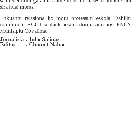
saudevel hodi garantia saúde di’ak no hases estudante sira
sira husi moras.
E
nkuantu relasiona ho moru
protesaun
eskola Tashili
monu
ne’e,
RCCT seidauk hetan informasaun husi PND
Munisipiu Covalima.
Jornalista : Julio Salinas
Editor : Chamot Nahac