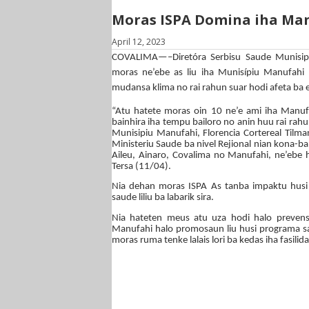
Moras ISPA Domina iha Ma
April 12, 2023
COVALIMA—–Diretóra Serbisu Saude Munisipiu
moras ne’ebe as liu iha Munisípiu Manufahi 
mudansa klima no rai rahun suar hodi afeta ba 
“Atu hatete moras oin 10 ne’e ami iha Manuf
bainhira iha tempu bailoro no anin huu rai rahu
Munisipiu Manufahi, Florencia Cortereal Tilman
Ministeriu Saude ba nivel Rejional nian kona-b
Aileu, Ainaro, Covalima no Manufahi, ne’ebe h
Tersa (11/04).
Nia dehan moras ISPA As tanba impaktu husi 
saude liliu ba labarik sira.
Nia hateten meus atu uza hodi halo prevens
Manufahi halo promosaun liu husi programa sa
moras ruma tenke lalais lori ba kedas iha fasil