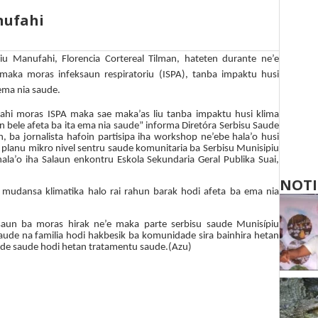
nufahi
 Manufahi, Florencia Cortereal Tilman, hateten durante ne’e
maka moras infeksaun respiratoriu (ISPA), tanba impaktu husi
ema nia saude.
ahi moras ISPA maka sae maka’as liu tanba impaktu husi klima
n bele afeta ba ita ema nia saude” informa Diretóra Serbisu Saude
, ba jornalista hafoin partisipa iha workshop ne’ebe hala’o husi
a planu mikro nivel sentru saude komunitaria ba Serbisu Munisipiu
ala’o iha Salaun enkontru Eskola Sekundaria Geral Publika Suai,
NOTI
mudansa klimatika halo rai rahun barak hodi afeta ba ema nia
aun ba moras hirak ne’e maka parte serbisu saude Munisípiu
ude na familia hodi hakbesik ba komunidade sira bainhira hetan
idade saude hodi hetan tratamentu saude.(Azu)