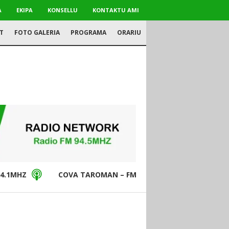
A
EKIPA
KONSELLU
KONTAKTU AMI
T
FOTO GALERIA
PROGRAMA
ORARIU
4.1MHZ
COVA TAROMAN – FM94.5MHZ
DON BO