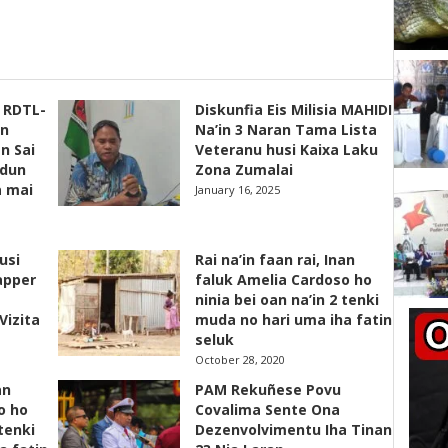
s RDTL-
Diskunfia Eis Milisia MAHIDI
un
Na’in 3 Naran Tama Lista
n Sai
Veteranu husi Kaixa Laku
adun
Zona Zumalai
a mai
January 16, 2025
usi
Rai na’in faan rai, Inan
apper
faluk Amelia Cardoso ho
ninia bei oan na’in 2 tenki
Vizita
muda no hari uma iha fatin
seluk
October 28, 2020
an
PAM Rekuñese Povu
o ho
Covalima Sente Ona
 tenki
Dezenvolvimentu Iha Tinan