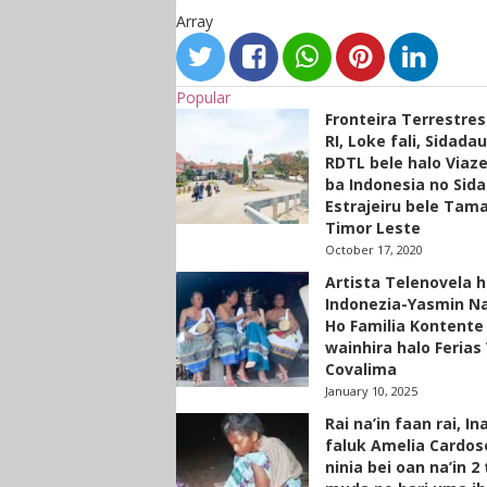
Array
Popular
Fronteira Terrestre
RI, Loke fali, Sidada
RDTL bele halo Viaze
ba Indonesia no Sid
Estrajeiru bele Tam
Timor Leste
October 17, 2020
Artista Telenovela h
Indonezia-Yasmin N
Ho Familia Kontente
wainhira halo Ferias 
Covalima
January 10, 2025
Rai na’in faan rai, In
faluk Amelia Cardos
ninia bei oan na’in 2