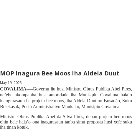
MOP Inagura Bee Moos Iha Aldeia Duut
May 19, 2023
COVALIMA
—-Governu liu husi Ministru Obras Publika Abel Pires,
ne’ebe akompanha husi autoridade iha Munisipiu Covalima hala’o
inaugurasaun ba projetu bee moos, iha Aldeia Duut no Busadão, Suku
Belekasak, Postu Administrativu Maukatar, Munisipiu Covalima.
Ministru Obras Publika Abel da Silva Pires, dehan projetu bee moos
ohin bele hala’o ona inagurasaun tanba simu proposta husi xefe suku
iha tinan kotuk.