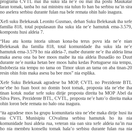
programa CVTL mai iha suku ida ne’e ou mai iha postu Maukatar
laran tomak, tanba ho nai ministru nia tulun fo han ba serbisu na’in sira
no aselera serbisu durante fulan rua bele remata ohin halo inagura.
Xefi suku Belekasak Leonito Gusmao, dehan Suku Belekasak iha xefe
familia 818, total populasaun iha suku ida ne’e hamutuk ema-3.579,
kompostu husi aldeia 7.
Hau atu konta istoria uitoan kona-ba terus povu ida ne’e nian
“
Belekasak iha familia 818, total komunidade iha suku ida ne’e
hamutuk ema-3.579 ho nia aldeia-7, maibe durante ne’e iha aldeia lima
maka asesu ona ba bee moos maibe ita nia aldeia Busadão no Duut
durante ne’e nunka hetan bee moos hahu kedas Portuguese nia tempu,
Indobezia nia tempu no tama on Timor ukun an tama on aba tinan-20
resin ohin foin maka asesu ba bee mos” nia esplika.
Xefe Suku Belekasak agradese ba MOP, CVTL no Prezidente BTL
ne’ebe ho fuan boot no domin boot tomak, proposta ida ne’ebe iha
tinan kotuk nudar xefe suku dirije proposta direita ba MOP Abel da
Silva Pires, Prezidente BTL, CVTL, proposta ne’e hato’o direita maka
ohin loron bele remata no halo ona inagura.
ita agradese mos ba grupu komunitaria sira ne’ebe maka dirije husi ita
“
nia CVTL Munisipiu COvalima serbisu hamutuk ho ita nia
komunidade husi aldeia rua, veteran nia oan sira xefe aldeia na’in rua
ho nia membru konsellu tomak hala’o serbisu durante fulan rua nia