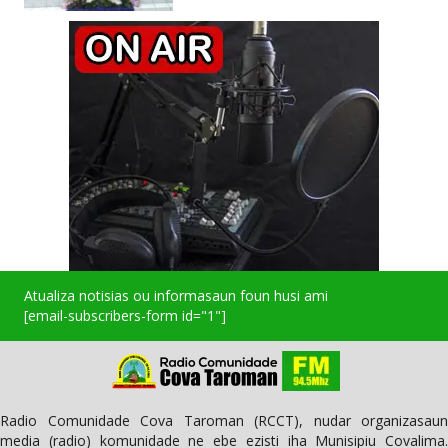
Atualiza notisias ou informasaun foun husi ami
[email-subscribers-form id="1"]
Radio Comunidade Cova Taroman (RCCT), nudar organizasaun
media (radio) komunidade ne ebe ezisti iha Munisipiu Covalima.