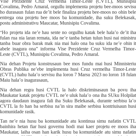
Vise Prezidente Cruz Vermelha Timor-Leste (CVTL), Munisipiu
Covalima, Pedro Amaral, orgullu implementa projetu bee-moos sevisu
ho durasaun fulan rua de’it bele finaliza projetu bee-moos no ohin bele
entrega ona projetu bee moos ba komunidade, iha suku Belekasak,
postu administrativu Maucatar, Munisipiu Covalima.
Ho projetu ida ne’e hau sente no orgulhu katak bele hala’o de’it iha
“
fulan rua nia laran remata, ida ne’e tanba hetan tulun husi nai ministru
tanba buar obra barak mak nia mai halo ona ba suku ida ne’e ohin it
abele inagura ona” informa Vise Prezidente Cruz Vermelha Timor-
Leste (CVTL), Munisipiu Covalima, Pedro Amaral.
Nia dehan Projetu konstrusaun bee mos fundu mai husi Minnisteriu
Obras Publika ne’ebe implementa husi Cruz vermelha Timor-Leste
(CVTL) hahu hala’o servisu iha loron 7 Marsu 2023 no loron 18 fulan
Maiu hala’o inagurasaun,
Nia dehan regra husi CVTL la halo diskriminasaun ba povu iha
Maukatar katak projetu CVTL ne’e uluk hala’o ona iha SUku Holpilat
agora daudaun inagura fali iha Suku Belekasak, durante serbisu la’o
CVTL la fo han ba serbisu na’in sira maibe serbisu kontriuisaun husi
komunidade rasik.
Tan ne’e nia husu ba komunidade atu kontinua simu nafatin CVTL
bainhira hetan fiar husi governu hodi mai kaer projetu ee moos iha
Maukatar, laiha osan han karik husu ba komunidade atu simu nafatin