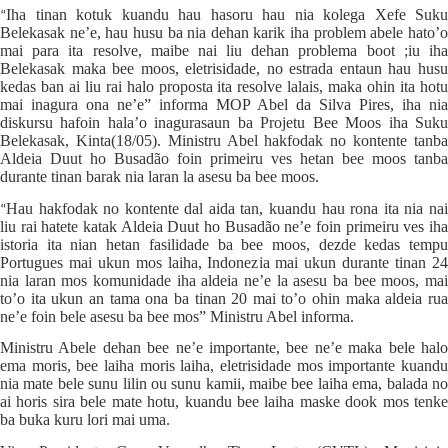
Iha tinan kotuk kuandu hau hasoru hau nia kolega Xefe Suku
“
Belekasak ne’e, hau husu ba nia dehan karik iha problem abele hato’o
mai para ita resolve, maibe nai liu dehan problema boot ;iu iha
Belekasak maka bee moos, eletrisidade, no estrada entaun hau husu
kedas ban ai liu rai halo proposta ita resolve lalais, maka ohin ita hotu
mai inagura ona ne’e” informa MOP Abel da Silva Pires, iha nia
diskursu hafoin hala’o inagurasaun ba Projetu Bee Moos iha Suku
Belekasak, Kinta(18/05). Ministru Abel hakfodak no kontente tanba
Aldeia Duut ho Busadão foin primeiru ves hetan bee moos tanba
durante tinan barak nia laran la asesu ba bee moos.
Hau hakfodak no kontente dal aida tan, kuandu hau rona ita nia nai
“
liu rai hatete katak Aldeia Duut ho Busadão ne’e foin primeiru ves iha
istoria ita nian hetan fasilidade ba bee moos, dezde kedas tempu
Portugues mai ukun mos laiha, Indonezia mai ukun durante tinan 24
nia laran mos komunidade iha aldeia ne’e la asesu ba bee moos, mai
to’o ita ukun an tama ona ba tinan 20 mai to’o ohin maka aldeia rua
ne’e foin bele asesu ba bee mos” Ministru Abel informa.
Ministru Abele dehan bee ne’e importante, bee ne’e maka bele halo
ema moris, bee laiha moris laiha, eletrisidade mos importante kuandu
nia mate bele sunu lilin ou sunu kamii, maibe bee laiha ema, balada no
ai horis sira bele mate hotu, kuandu bee laiha maske dook mos tenke
ba buka kuru lori mai uma.