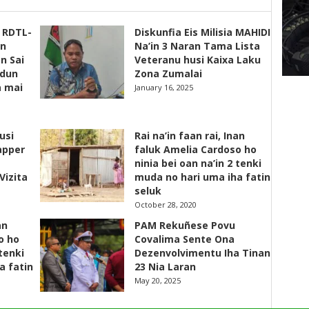
s RDTL-
Diskunfia Eis Milisia MAHIDI
un
Na’in 3 Naran Tama Lista
n Sai
Veteranu husi Kaixa Laku
adun
Zona Zumalai
a mai
January 16, 2025
usi
Rai na’in faan rai, Inan
apper
faluk Amelia Cardoso ho
ninia bei oan na’in 2 tenki
Vizita
muda no hari uma iha fatin
seluk
October 28, 2020
an
PAM Rekuñese Povu
o ho
Covalima Sente Ona
 tenki
Dezenvolvimentu Iha Tinan
a fatin
23 Nia Laran
May 20, 2025