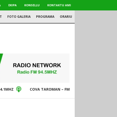
A
EKIPA
KONSELLU
KONTAKTU AMI
T
FOTO GALERIA
PROGRAMA
ORARIU
4.1MHZ
COVA TAROMAN – FM94.5MHZ
DON BO