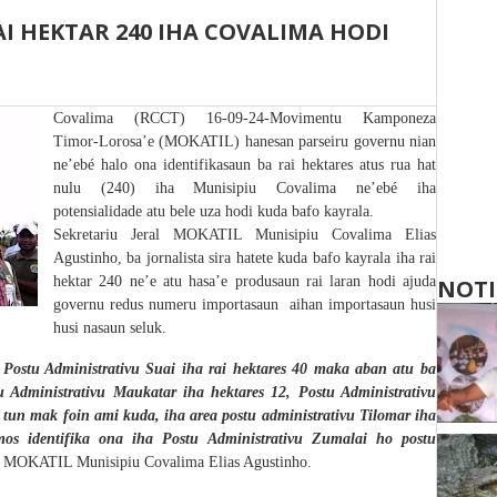
I HEKTAR 240 IHA COVALIMA HODI
Covalima (RCCT) 16-09-24-Movimentu Kamponeza
Timor-Lorosa’e (MOKATIL) hanesan parseiru governu nian
ne’ebé halo ona identifikasaun ba rai hektares atus rua hat
nulu (240) iha Munisipiu Covalima ne’ebé iha
potensialidade atu bele uza hodi kuda bafo kayrala.
Sekretariu Jeral MOKATIL Munisipiu Covalima Elias
Agustinho, ba jornalista sira hatete kuda bafo kayrala iha rai
hektar 240 ne’e atu hasa’e produsaun rai laran hodi ajuda
NOTI
governu redus numeru importasaun
aihan importasaun husi
husi nasaun seluk.
 Postu Administrativu Suai iha rai hektares 40 maka aban atu ba
 Administrativu Maukatar iha hektares 12, Postu Administrativu
 tun mak foin ami kuda, iha area postu administrativu Tilomar iha
s identifika ona iha Postu Administrativu Zumalai ho postu
al MOKATIL Munisipiu Covalima Elias Agustinho.