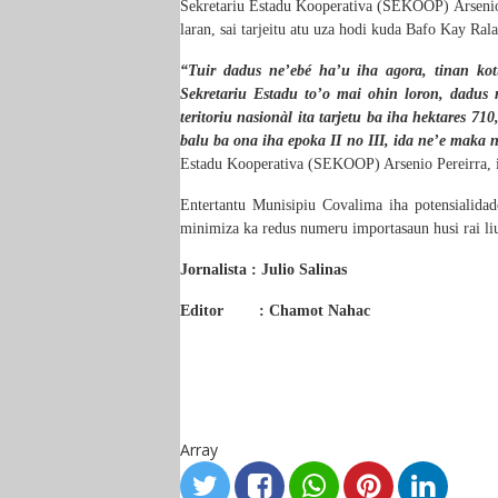
Sekretariu Estadu Kooperativa (SEKOOP) Arsenio Pe
laran, sai tarjeitu atu uza hodi kuda Bafo Kay Rala
“Tuir dadus ne’ebé ha’u iha agora, tinan k
Sekretariu Estadu to’o mai ohin loron, dadus 
teritoriu nasionàl ita tarjetu ba iha hektares 7
balu ba ona iha epoka II no III, ida ne’e maka n
Estadu Kooperativa (SEKOOP) Arsenio Pereirra, 
Entertantu Munisipiu Covalima iha potensialidade
minimiza ka redus numeru importasaun husi rai li
Jornalista : Julio Salinas
Editor
: Chamot Nahac
Array