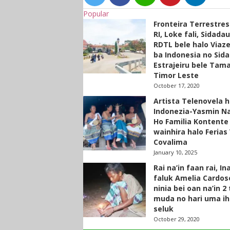
Popular
Fronteira Terrestre
RI, Loke fali, Sidada
RDTL bele halo Viaze
ba Indonesia no Sid
Estrajeiru bele Tam
Timor Leste
October 17, 2020
Artista Telenovela h
Indonezia-Yasmin N
Ho Familia Kontente
wainhira halo Ferias 
Covalima
January 10, 2025
Rai na’in faan rai, In
faluk Amelia Cardos
ninia bei oan na’in 2
muda no hari uma ih
seluk
October 29, 2020