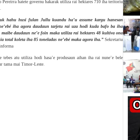
reirra hatete governu hakarak utiliza rai hektares 710 iha teritoriu
.
otuk hahu husi fulan Jullu kuandu ha’u assume kargu hanesan
ne’ebé iha agora daudaun tarjetu rai uza hodi kuda bafo ba iha
10, maibe daudaun ne’e foin maka utiliza rai hektares 48 kultiva ona
ia total koleta iha 85 toneladas ne’ebé maka agora iha.”
Sekretariu
informa
 tebes atu utiliza hodi hasa’e produsaun aihan iha rai nune’e bele
ur tama mai Timor-Leste.