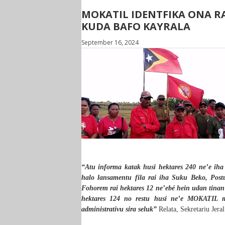
MOKATIL IDENTFIKA ONA RA
KUDA BAFO KAYRALA
September 16, 2024
“Atu informa katak husi hektares 240 ne’e iha
halo lansamentu fila rai iha Suku Beko, Postu
Fohorem rai hektares 12 ne’ebé hein udan tinan
hektares 124 no restu husi ne’e MOKATIL mo
administrativu sira seluk”
Relata, Sekretariu Jer