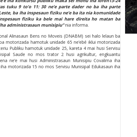
 ne’e iha konkursu publiku maka sei monu iha loron13-24
ras tuku 9 to’o 11: 30 ne’e parte dader no ba iha parte
Leste, ba iha inspesaun fiziku ne’e ba ita nia komunidade
inspesaun fiziku ka bele mai hare direita ho matan ba
 iha administrasaun munisipiu”
nia informa.
ional Alinasaun Bens no Moveis (DNABM) sei halo lelaun ba
 ba motorizada hamotuk unidade 65 ne’ebé iklui motorizada
eriu Publiku hamotuk unidade 25, kareta 4 mai husi Servisu
isipal Saude no mos trator 2 husi agrikultur, engkuantu
ena ne’e mai husi Administrasaun Munisipiu Covalima iha
r iha motorizada 15 no mos Servisu Munisipal Edukasaun iha