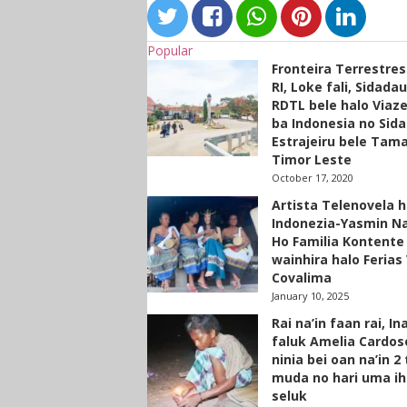
Popular
Fronteira Terrestre
RI, Loke fali, Sidada
RDTL bele halo Viaze
ba Indonesia no Sid
Estrajeiru bele Tam
Timor Leste
October 17, 2020
Artista Telenovela h
Indonezia-Yasmin N
Ho Familia Kontente
wainhira halo Ferias 
Covalima
January 10, 2025
Rai na’in faan rai, In
faluk Amelia Cardos
ninia bei oan na’in 2
muda no hari uma ih
seluk