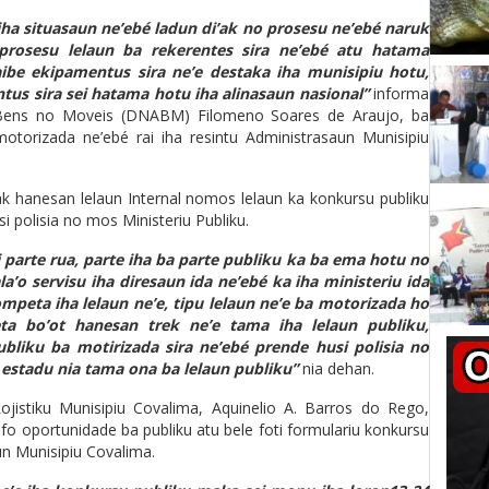
 iha situasaun ne’ebé ladun di’ak no prosesu ne’ebé naruk
prosesu lelaun ba rekerentes sira ne’ebé atu hatama
ibe ekipamentus sira ne’e destaka iha munisipiu hotu,
us sira sei hatama hotu iha alinasaun nasional”
informa
n Bens no Moveis (DNABM) Filomeno Soares de Araujo, ba
motorizada ne’ebé rai iha resintu Administrasaun Munisipiu
ak hanesan lelaun Internal nomos lelaun ka konkursu publiku
 polisia no mos Ministeriu Publiku.
i parte rua, parte iha ba parte publiku ka ba ema hotu no
la’o servisu iha diresaun ida ne’ebé ka iha ministeriu ida
eta iha lelaun ne’e, tipu lelaun ne’e ba motorizada ho
ta bo’ot hanesan trek ne’e tama iha lelaun publiku,
bliku ba motirizada sira ne’ebé prende husi polisia no
a estadu nia tama ona ba lelaun publiku”
nia dehan.
ojistiku Munisipiu Covalima, Aquinelio A. Barros do Rego,
 fo oportunidade ba publiku atu bele foti formulariu konkursu
un Munisipiu Covalima.