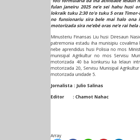
“foti formularia ba iha atividade lelaun
fulan janeiru 2025 ne’e sei hahu husi o
lokraik tuku 2:30 to’o tuku 5 oras Timor-
no funsionariu sira bele mai halo ona 
motorizada sira ne’ebé oras ne’e rai hela
Minusteriu Finansas Liu husi Diresaun Nas
patremonia estadu iha munisipiu covalima
nebe aprendidus husi Polisia no mos Minist
munisipal Agrikultur no mos Servisu Mun
motorizada 40 ba konkursu ka lelaun intr
motorizada 20, Servisu Munisipal Agrikultu
motorizada unidade 5.
Jornalista : Julio Salinas
Editor : Chamot Nahac
Array