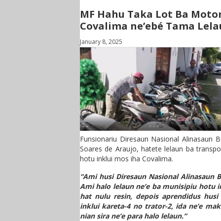
MF Hahu Taka Lot Ba Motori
Covalima ne’ebé Tama Lel
January 8, 2025
Funsionariu Diresaun Nasional Alinasaun 
Soares de Araujo, hatete lelaun ba transpo
hotu inklui mos iha Covalima.
“Ami husi Diresaun Nasional Alinasaun 
Ami halo lelaun ne’e ba munisipiu hotu
hat nulu resin, depois aprendidus husi
inklui kareta-4 no trator-2, ida ne’e m
nian sira ne’e para halo lelaun.”