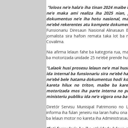
“loloos ne’e hala’o iha tinan 2024 maibe
ne’e maka ami realiza iha 2025 nian, 
dokumentus ne’e iha hotu nasional, ma
ne’ebé rekerentes atu kompete dokument
Funsionariu Diresaun Nasional Alinasau
jornalista sira hafoin remata taka lot ba 
Covalima.
Nia afirma lelaun fahe ba kategoria rua, m
ba motorizada unidade 25 ne’ebé prende husi
“Lalaok husi prosesu lelaun ne’e mai hus
ida internal ba funsionariu sira ne’ebé ha
ne’ebé bele hatama dokumentus hodi komp
kareta hilux no triton, maibe ba kare
motorizada mos iha parte interna no pu
ministeriu publiku ida ne’e vigora ona b
Diretór Servisu Munisipal Patrimonio no L
informa iha fulan jeneiru nia laran hahu ona
ba lelaun motor no kareta iha Administrasa