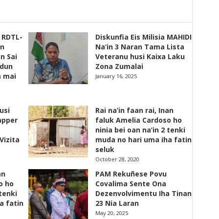
s RDTL-
Diskunfia Eis Milisia MAHIDI
un
Na’in 3 Naran Tama Lista
n Sai
Veteranu husi Kaixa Laku
adun
Zona Zumalai
a mai
January 16, 2025
usi
Rai na’in faan rai, Inan
apper
faluk Amelia Cardoso ho
ninia bei oan na’in 2 tenki
Vizita
muda no hari uma iha fatin
seluk
October 28, 2020
an
PAM Rekuñese Povu
o ho
Covalima Sente Ona
 tenki
Dezenvolvimentu Iha Tinan
a fatin
23 Nia Laran
May 20, 2025