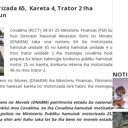
zada 65, Kareta 4, Trator 2 Iha
aun
Covalima (RCCT) 08-01-25-Ministeriu Finansas (FM) liu
husi Diresaun Nasional Alinasaun Bens no Movies
(DNABM) taka ona numeru lot ba motorizada
hamotuk unidade 65 no kareta hamotuk unidade 4 o
mos trator unidade 2 iha munisipiu covalima hodi
prepara ba lelaun katerogia konkursu publiku hamotuk
motor 25 no kareta, konkursu interna iha motorizada
40 no mos trator 2.
NOTI
Bens no Movies (DNABM) iha Ministeriu Finansas, Filomeno
rte hanesan kareta no motorizada ne’e hala’o iha munisipiu
Bens no Moveis (DNABM) patrimonia estadu ba nasional.
 inklui mos Covalima, no iha Covalima hamutuk motizada
 polisia no Ministeriu Publiku hamutuk motorizada 25,
aka ohin ami hahu taka lot ba iha bens no moveis estadu