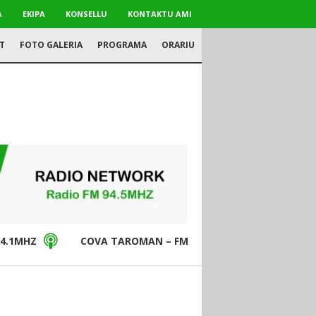
A
EKIPA
KONSELLU
KONTAKTU AMI
T
FOTO GALERIA
PROGRAMA
ORARIU
4.1MHZ
COVA TAROMAN – FM94.5MHZ
DON BO