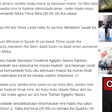
ade Jeneru ne’ebe maka moris la hanesan mane no feto dala
 tamba sira la hatene identidade Jener nebe maka mosu
ernando Mota Tersa feira (30-09-20) iha salaun
u HIV iha Timor Leste nebe fo sai husi Ministerio Saude ba
si Ministerio Saude fo sai katak Timor Leste iha
la’os manteim iha fatin, kada fulan no kada tinan aumenta
o Mota
.
rvisu Saude Munispio Covalima Agapito Nunes hateten,
nidade sira relasiona ho moras hada’et sira hanesan covid
u ba komunidade hotu atu atensaun makas ba moras hirak
 odamatan bo’ot ba nasaun vizinho Indonesia ///
adaet sira, tamba ema tama no sai hela deit, tamba ne’e
 hada’et hirak ne’e, ita hotu-hotu labele fokus deit ba
ida maka agora sei la’o hela ”
Dehan Agapito Nunes.
vidade sensibilizasaun informasaun ne’e hala’o iha salun
loron 2, hahu ihaTersa (29-09) no remata iha Quarta ( 30-