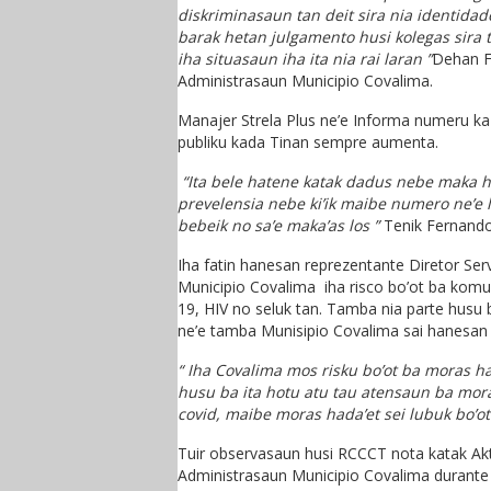
diskriminasaun tan deit sira nia identid
barak hetan julgamento husi kolegas sira
iha situasaun iha ita nia rai laran ”
Dehan F
Administrasaun Municipio Covalima.
Manajer Strela Plus ne’e Informa numeru kaz
publiku kada Tinan sempre aumenta.
“Ita bele hatene katak dadus nebe maka hu
prevelensia nebe ki’ik maibe numero ne’e 
bebeik no sa’e maka’as los ”
Tenik Fernand
Iha fatin hanesan reprezentante Diretor Se
Municipio Covalima iha risco bo’ot ba komu
19, HIV no seluk tan. Tamba nia parte hus
ne’e tamba Munisipio Covalima sai hanesan
“ Iha Covalima mos risku bo’ot ba moras h
husu ba ita hotu atu tau atensaun ba moras
covid, maibe moras hada’et sei lubuk bo’ot 
Tuir observasaun husi RCCCT nota katak Akti
Administrasaun Municipio Covalima durante 