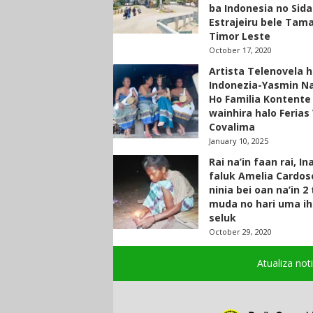
ba Indonesia no Sid
Estrajeiru bele Tam
Timor Leste
October 17, 2020
Artista Telenovela h
Indonezia-Yasmin N
Ho Familia Kontente
wainhira halo Ferias 
Covalima
January 10, 2025
Rai na’in faan rai, In
faluk Amelia Cardos
ninia bei oan na’in 2
muda no hari uma ih
seluk
October 29, 2020
Atualiza not