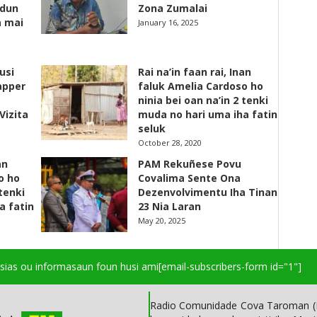
adun
Zona Zumalai
a mai
January 16, 2025
usi
Rai na’in faan rai, Inan
apper
faluk Amelia Cardoso ho
ninia bei oan na’in 2 tenki
Vizita
muda no hari uma iha fatin
seluk
October 28, 2020
an
PAM Rekuñese Povu
o ho
Covalima Sente Ona
 tenki
Dezenvolvimentu Iha Tinan
a fatin
23 Nia Laran
May 20, 2025
isias ou informasaun foun husi ami
[email-subscribers-form id="1"]
Radio Comunidade Cova Taroman (R