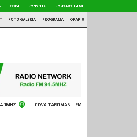
A
EKIPA
KONSELLU
KONTAKTU AMI
T
FOTO GALERIA
PROGRAMA
ORARIU
4.1MHZ
COVA TAROMAN – FM94.5MHZ
DON BO