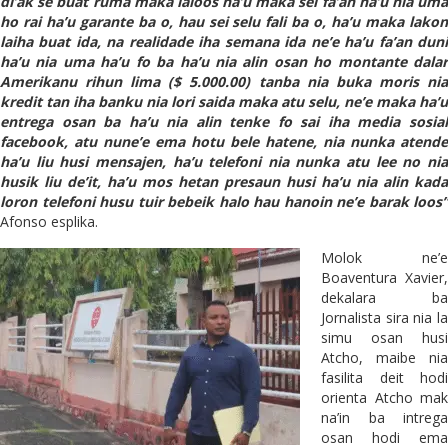
di’ak se buat ruma maka laloos ha’u maka sei fa’an ha’u nia uma
ho rai ha’u garante ba o, hau sei selu fali ba o, ha’u maka lakon
laiha buat ida, na realidade iha semana ida ne’e ha’u fa’an duni
ha’u nia uma ha’u fo ba ha’u nia alin osan ho montante dalar
Amerikanu rihun lima ($ 5.000.00) tanba nia buka moris nia
kredit tan iha banku nia lori saida maka atu selu, ne’e maka ha’u
entrega osan ba ha’u nia alin tenke fo sai iha media sosial
facebook, atu nune’e ema hotu bele hatene, nia nunka atende
ha’u liu husi mensajen, ha’u telefoni nia nunka atu lee no nia
husik liu de’it, ha’u mos hetan presaun husi ha’u nia alin kada
loron telefoni husu tuir bebeik halo hau hanoin ne’e barak loos”
Afonso esplika.
Molok ne’e
Boaventura Xavier,
dekalara ba
Jornalista sira nia la
simu osan husi
Atcho, maibe nia
fasilita deit hodi
orienta Atcho mak
na’in ba intrega
osan hodi ema