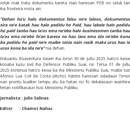
seluk mak trata dokumentu kareta nian hanesan PEB no seluk tan
iha fronteira mota ain.
“Dehan ha’u halo dokumentus falsu ne’e laloos, dokumentus
sira ne’e katak hau halo pedidu ho Paid, hau labele halo pedidu
ho paid tanba hau la’os ema ne’ebe halo businessmen tanba hau
la’os ema ne’ebe fa’an kareta no hau laos ema ida ne’ebe kona
ba pedidu ho paid ne’e maibe ninia nain rasik maka urus hau la
urus kona ba ida ne’e”
nia dehan.
Enkuantu Boaventura Xavier iha loron 30 de Juñu 2025 hato’o keixa
konaba kazu sivil iha Defensor Publiku Suai, no Tersa 01 de Jullu
2025 kontinua hato’o keixa ba iha Ministeriu Publiku Suai, maibe tuir
Afonso Lua Coli da Costa (Atcho) hatete hanesan sidadaun Timor
oan prontu kualker tempu atu ba hatan no fo dekalasaun wainhira
hetan notifikasaun husi Ministeriu Publiku.
Jornalista : Julio Salinas
Editor : Chamot Nahac