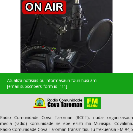
Atualiza notisias ou informasaun foun husi ami
[email-subscribers-form id="1"]
Radio Comunidade Cova Taroman (RCCT), nudar organizasaun
media (radio) komunidade ne ebe ezisti iha Munisipiu Covalima.
Radio Comunidade Cova Taroman transmitidu liu frekuensia FM 94,5