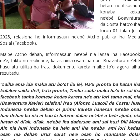
hetan notifikasaun
konaba keixa
ne’ebé Boavintura
da Costa hato’o iha
loron 01 fulan Jullu
2025, relasiona ho informasaun ne’ebé Atcho publika iha Media
Sosial (Facebook).
Maibe Atcho dehan, Informasaun ne’ebé nia lansa iha Facebook
ne’e, faktu no realidade, katak ninia osan iha duni Boavintura ne’ebé
husu atu utiliza ba trata dokumentu kareta maibe to’o agora laiha
rezultadu.
“Laiha ema ida maka atu bo’ot liu lei, Ha’u prontu ba hatan iha
kulaker saida deit, ha’u prontu, Tanba saida maka ha’u fo sai iha
facebook tanba komesa kedas kareta ne’e atu lori tama mai, nia
(Boaventura Xavier) telefoni h’au (Afonso Luacoli da Costa) husi
Indonezia ne’eba dehan oi primu kareta hanesan ne’ebe ona,
hau dehan ba nia ei hau la hatene dalan ne’ebé o bele ajuda, nia
hatan oi di’ak, di’ak, ne’ebé iha dadersan ami sai husi Dili Mota
Ain nia husi Indonezia ba hein ami iha ne’eba, ami lori kedas
osan nia dehan urus surat ne’e osan ho montante dolar