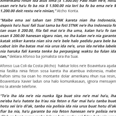
Amerikanu rihun ida atus lima ($ 1.500.00) Paid nian ne’e, hotu
osan ne’e ha’u fo ba nia $ 1.500.00 nia lori ba fo ba ema ne’e $
1.200.00 deit restu ne’e ninian,”
Atcho Konta.
“Maibe ema sei tahan tan STNK kareta nian iha Indonezia,
depois ha’u husi fali Suai tama ba foti STNK ne’e iha Indonezia fo
tan osan $ 200.00, fila fali mai to’o iha uma, kalan ha’u fo tan
osan $ 200.00 hanesan sigaru nian, no iha kalan ne’e nia garante
katak stiker kareta nian sira ne’e bele halo pedidu para bele ba
cabut izin iha batas mai nia urus ida ne’e, urus ida ne’eba labele
nia haruka fali kareta tenke ba perpanjang waktu ba fulan ida
tan,”
deklara Afonso ba jornalista sira iha Suai.
Afonso Lua Coli da Costa (Atcho) haktuir lolos ne’e Boavintura ajuda
nia fasilita ninia feton sosa kareta iha atambua indonesia, maibe
hafoin simu tia osan ho montante dolar amerikanu rihun rua resin,
Boaventura Xavier ladun ona halo komunikasaun, ignora mensajen
no la atende telefone.
“To’o iha ida ne’e nia nunka liga buat sira ne’e mai ha’u, iha
ne’eba ha’u hatete ba h’au nia feton o fiar mai ha’u tanba buat
hotu sei la’o di’ak, tanba nia polisia ida nia urus buat hotu di’ak
fiar ba nia, ha’u garante ba nia feton hanesan ne’e polisia ne’e