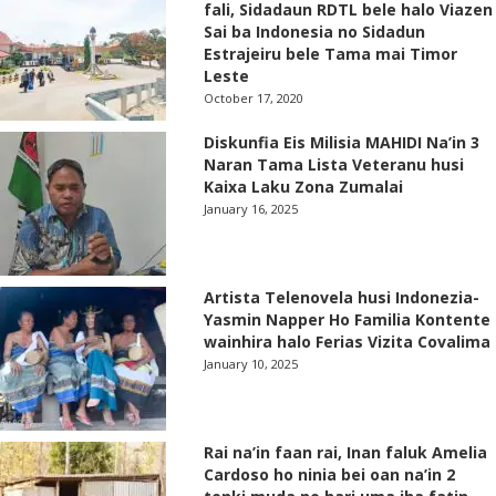
fali, Sidadaun RDTL bele halo Viazen
Sai ba Indonesia no Sidadun
Estrajeiru bele Tama mai Timor
Leste
October 17, 2020
Diskunfia Eis Milisia MAHIDI Na’in 3
Naran Tama Lista Veteranu husi
Kaixa Laku Zona Zumalai
January 16, 2025
Artista Telenovela husi Indonezia-
Yasmin Napper Ho Familia Kontente
wainhira halo Ferias Vizita Covalima
January 10, 2025
Rai na’in faan rai, Inan faluk Amelia
Cardoso ho ninia bei oan na’in 2