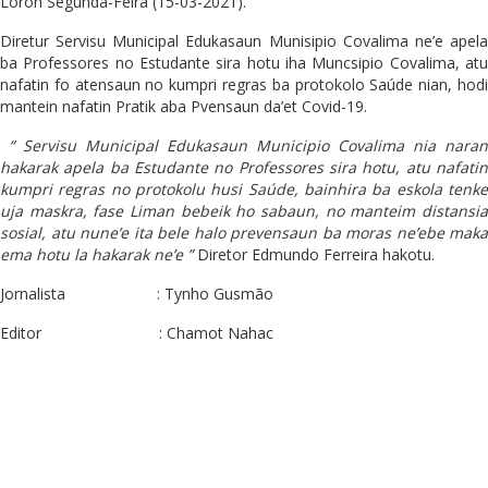
Loron Segunda-Feira (15-03-2021).
Diretur Servisu Municipal Edukasaun Munisipio Covalima ne’e apela
ba Professores no Estudante sira hotu iha Muncsipio Covalima, atu
nafatin fo atensaun no kumpri regras ba protokolo Saúde nian, hodi
mantein nafatin Pratik aba Pvensaun da’et Covid-19.
“ Servisu Municipal Edukasaun Municipio Covalima nia naran
hakarak apela ba Estudante no Professores sira hotu, atu nafatin
kumpri regras no protokolu husi Saúde, bainhira ba eskola tenke
uja maskra, fase Liman bebeik ho sabaun, no manteim distansia
sosial, atu nune’e ita bele halo prevensaun ba moras ne’ebe maka
ema hotu la hakarak ne’e ”
Diretor Edmundo Ferreira hakotu.
Jornalista : Tynho Gusmão
Editor : Chamot Nahac