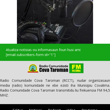
Atualiza notisias ou informasaun foun husi ami
[email-subscribers-form id="1"]
Radio Comunidade Cova Taroman (RCCT), nudar organizasaun
media (radio) komunidade ne ebe ezisti iha Munisipiu Covalima.
Radio Comunidade Cova Taroman transmitidu liu frekuensia FM 94,5
MHZ.