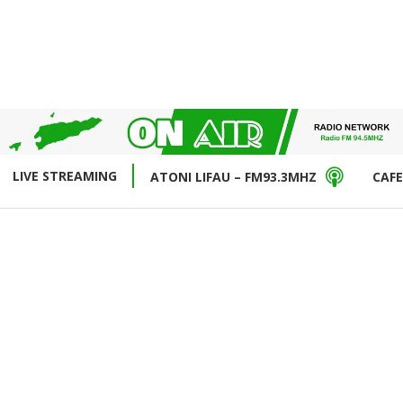
LIVE STREAMING
ATONI LIFAU – FM93.3MHZ
CAFE