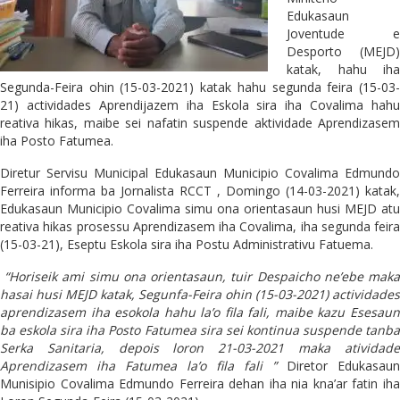
Edukasaun
Joventude e
Desporto (MEJD)
katak, hahu iha
Segunda-Feira ohin (15-03-2021) katak hahu segunda feira (15-03-
21) actividades Aprendijazem iha Eskola sira iha Covalima hahu
reativa hikas, maibe sei nafatin suspende aktividade Aprendizasem
iha Posto Fatumea.
Diretur Servisu Municipal Edukasaun Municipio Covalima Edmundo
Ferreira informa ba Jornalista RCCT , Domingo (14-03-2021) katak,
Edukasaun Municipio Covalima simu ona orientasaun husi MEJD atu
reativa hikas prosessu Aprendizasem iha Covalima, iha segunda feira
(15-03-21), Eseptu Eskola sira iha Postu Administrativu Fatuema.
“Horiseik ami simu ona orientasaun, tuir Despaicho ne’ebe maka
hasai husi MEJD katak, Segunfa-Feira ohin (15-03-2021) actividades
aprendizasem iha esokola hahu la’o fila fali, maibe kazu Esesaun
ba eskola sira iha Posto Fatumea sira sei kontinua suspende tanba
Serka Sanitaria, depois loron 21-03-2021 maka atividade
Aprendizasem iha Fatumea la’o fila fali ”
Diretor Edukasaun
Munisipio Covalima Edmundo Ferreira dehan iha nia kna’ar fatin iha