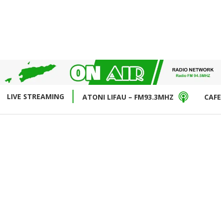
LIVE STREAMING
ATONI LIFAU – FM93.3MHZ
CAFE