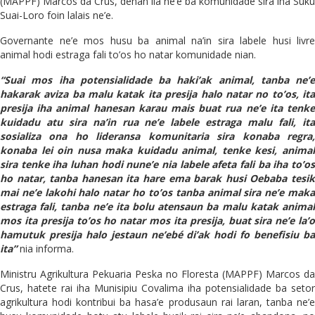
(MAPPF) Marcos da Crus, dehan lia ne’e ba komunidade sira iha Suku
Suai-Loro foin lalais ne’e.
Governante ne’e mos husu ba animal na’in sira labele husi livre
animal hodi estraga fali to’os ho natar komunidade nian.
“Suai mos iha potensialidade ba haki’ak animal, tanba ne’e
hakarak aviza ba malu katak ita presija halo natar no to’os, ita
presija iha animal hanesan karau mais buat rua ne’e ita tenke
kuidadu atu sira na’in rua ne’e labele estraga malu fali, ita
sosializa ona ho lideransa komunitaria sira konaba regra,
konaba lei oin nusa maka kuidadu animal, tenke kesi, animal
sira tenke iha luhan hodi nune’e nia labele afeta fali ba iha to’os
ho natar, tanba hanesan ita hare ema barak husi Oebaba tesik
mai ne’e lakohi halo natar ho to’os tanba animal sira ne’e maka
estraga fali, tanba ne’e ita bolu atensaun ba malu katak animal
mos ita presija to’os ho natar mos ita presija, buat sira ne’e la’o
hamutuk presija halo jestaun ne’ebé di’ak hodi fo benefisiu ba
ita”
nia informa.
Ministru Agrikultura Pekuaria Peska no Floresta (MAPPF) Marcos da
Crus, hatete rai iha Munisipiu Covalima iha potensialidade ba setor
agrikultura hodi kontribui ba hasa’e produsaun rai laran, tanba ne’e