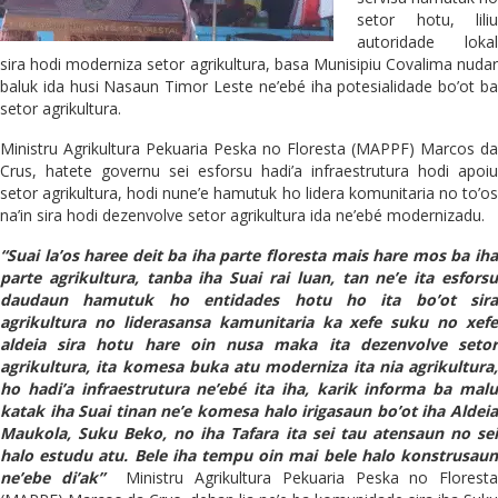
setor hotu, liliu
autoridade lokal
sira hodi moderniza setor agrikultura, basa Munisipiu Covalima nudar
baluk ida husi Nasaun Timor Leste ne’ebé iha potesialidade bo’ot ba
setor agrikultura.
Ministru Agrikultura Pekuaria Peska no Floresta (MAPPF) Marcos da
Crus, hatete governu sei esforsu hadi’a infraestrutura hodi apoiu
setor agrikultura, hodi nune’e hamutuk ho lidera komunitaria no to’os
na’in sira hodi dezenvolve setor agrikultura ida ne’ebé modernizadu.
“Suai la’os haree deit ba iha parte floresta mais hare mos ba iha
parte agrikultura, tanba iha Suai rai luan, tan ne’e ita esforsu
daudaun hamutuk ho entidades hotu ho ita bo’ot sira
agrikultura no liderasansa kamunitaria ka xefe suku no xefe
aldeia sira hotu hare oin nusa maka ita dezenvolve setor
agrikultura, ita komesa buka atu moderniza ita nia agrikultura,
ho hadi’a infraestrutura ne’ebé ita iha, karik informa ba malu
katak iha Suai tinan ne’e komesa halo irigasaun bo’ot iha Aldeia
Maukola, Suku Beko, no iha Tafara ita sei tau atensaun no sei
halo estudu atu. Bele iha tempu oin mai bele halo konstrusaun
ne’ebe di’ak”
Ministru Agrikultura Pekuaria Peska no Floresta