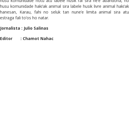
husu komunidade hotu atu labele husik rai sira ne’e abandona, no
husu komunidade haki’ak animal sira labele husik livre animal haki’ak
hanesan, Karau, fahi no seluk tan nune’e limita animal sira atu
estraga fali to’os ho natar.
Jornalista : Julio Salinas
Editor : Chamot Nahac